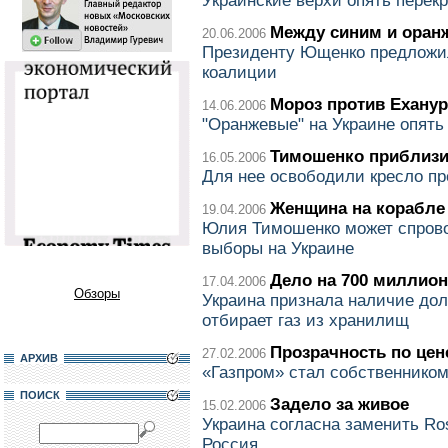
Украинские верхи опять пере
Между синим и ора
20.06.2006
Президенту Ющенко предложи
коалиции
Мороз против Ехану
14.06.2006
"Оранжевые" на Украине опять
Тимошенко приблизи
16.05.2006
Для нее освободили кресло п
Женщина на корабле
19.04.2006
Юлия Тимошенко может спрово
выборы на Украине
Дело на 700 миллио
17.04.2006
Обзоры
Украина признала наличие дол
отбирает газ из хранилищ
Прозрачность по цен
27.02.2006
АРХИВ
«Газпром» стал собственнико
ПОИСК
Задело за живое
15.02.2006
Украина согласна заменить Ros
Россия