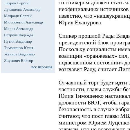
то спикером должен стать чл
Лавров Сергей
неофициальных источников 
Лукашенко Александр
известно, что «нашеукраинц
Мавроди Сергей
Юрия Еханурова.
Милинкевич Александр
Мороз Александр
Спикер прошлой Рады Влади
Петрова Надежда
Путин Владимир
президентский блок проигра
Тимошенко Юлия
Поскольку социалисты име
Устинов Владимир
коалиции «оранжевых» сил, 
Янукович Виктор
подвешенном состоянии» до 
все персоны
возглавит Раду, считает Лит
Отчаянный торг будет идти з
частности, главы службы бе
Юлия Тимошенко настаивала
должности БЮТ, чтобы гара
безопасность в случае избр
считают, что пост главы М
министром Юрием Луценко.
заявили, что не возражают,