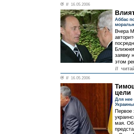
//
16.05.2006
Влият
Аббас п
мораль
Вчера М
авторит
посредн
Ближнем
заявку 
этом рег
// чита
//
16.05.2006
Тимош
цели
Для нее
Украины
Первое 
украинс
мая. Об
предста