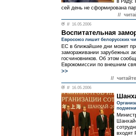
в Раду.
сей день не сформирована пар
// чита
//
16.05.2006
Воспитательная замо
Евросоюз лишит белорусских чи
ЕС в ближайшие дни может пр
замораживании зарубежных ак
госчиновников. Об этом сообщ
Еврокомиссии по внешним свя
>>
// читайт
//
16.05.2006
Шанх
Организа
подмен
Минист
Шанхайс
сотрудн
входят 