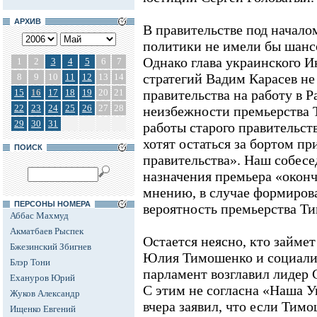
АРХИВ
В правительстве под начал
политики не имели бы шанс
Однако глава украинского И
1
2
3
4
5
6
7
стратегий Вадим Карасев не 
8
9
10
11
12
13
14
15
16
17
18
19
20
21
правительства на работу в Р
22
23
24
25
26
27
28
неизбежности премьерства 
29
30
31
работы старого правительст
хотят остаться за бортом п
ПОИСК
правительства». Наш собесе
назначения премьера «оконч
мнению, в случае формиров
ПЕРСОНЫ НОМЕРА
вероятность премьерства Ти
Аббас Махмуд
Акматбаев Рыспек
Остается неясно, кто займет
Бжезинский Збигнев
Юлия Тимошенко и социали
Блэр Тони
парламент возглавил лидер
Ехануров Юрий
С этим не согласна «Наша У
Жуков Александр
вчера заявил, что если Тим
Ищенко Евгений