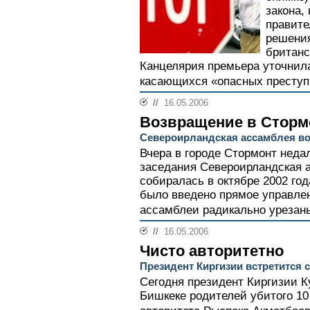
закона,
правите
решения
британс
Канцелярия премьера уточнила,
касающихся «опасных преступн
//
16.05.2006
Возвращение в Сторм
Североирландская ассамблея во
Вчера в городе Стормонт неда
заседания Североирландская 
собиралась в октябре 2002 год
было введено прямое управлен
ассамблеи радикально урезаны
//
16.05.2006
Чисто авторитетно
Президент Киргизии встретится 
Сегодня президент Киргизии К
Бишкеке родителей убитого 10