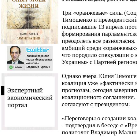
Три «оранжевые» силы (Соц
Тимошенко и президентский
подписавшие 13 апреля прот
формирования парламентско
преодолеть все разногласия
амбиций среди «оранжевых»
что породило спекуляции о
Украины» с Партией регион
Однако вчера Юлия Тимошен
коалиция уже «фактически н
прогнозам, сегодня заверши
коалиционного соглашения. 
согласуют с президентом.
«Переговоры о создании коа
- подтвердил в беседе с «В
политолог Владимир Малинк