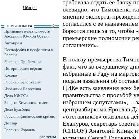
требовала отдать ее блоку п
Обзоры
очевидно, что Тимошенко ка
мнению эксперта, президен
согласился с ее назначение
ТЕМЫ НОМЕРА
борются лишь за то, чтобы 
Признание независимости
Абхазии и Южной Осетии
премьерские полномочия ре
Автопром
соглашения».
Ксенофобия и неофашизм в
России
В пользу премьерства Тимош
Россия и Прибалтика
факт, что ко вчерашнему дн
Исторические версии
избранные в Раду на мартов
Косово
подали заявления об отставк
Россия и Белоруссия
ЦИКе есть заявления всех б
Израиль и Палестина
правительства с просьбой ув
Дело ЮКОСа
избранием депутатами», -- з
Защита Химкинского леса
центризбиркома Ярослав Да
Дело Бульбова
«отставников» оказались д
Россия и финансовый кризис
Ехануров, секретарь совета
Доллар
(СНБОУ) Анатолий Кинах и
Россия и Израиль
все темы
юстиции Сергей Головатый.