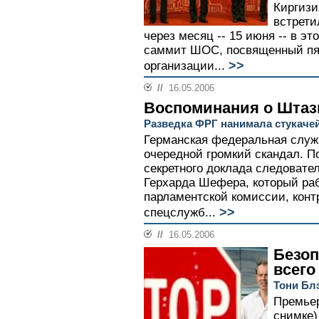
Киргизи
встрети
через месяц -- 15 июня -- в э
саммит ШОС, посвященный пя
>>
организации...
//
16.05.2006
Воспоминания о Штаз
Разведка ФРГ нанимала стукаче
Германская федеральная служ
очередной громкий скандал. П
секретного доклада следовате
Герхарда Шефера, который ра
парламентской комиссии, кон
>>
спецслужб...
//
16.05.2006
Безо
всего
Тони Бл
Премьер
снимке)