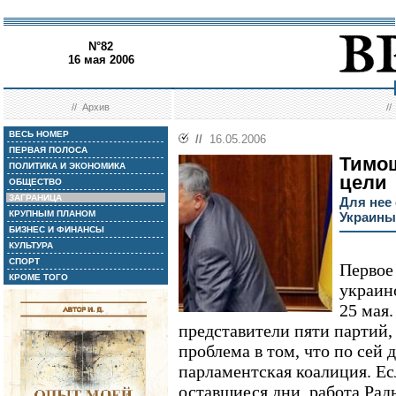
N°82
16 мая 2006
//
Архив
/
ВЕСЬ НОМЕР
//
16.05.2006
ПЕРВАЯ ПОЛОСА
Тимош
ПОЛИТИКА И ЭКОНОМИКА
цели
ОБЩЕСТВО
ЗАГРАНИЦА
Для нее
КРУПНЫМ ПЛАНОМ
Украины
БИЗНЕС И ФИНАНСЫ
КУЛЬТУРА
СПОРТ
Первое 
КРОМЕ ТОГО
украин
25 мая.
представители пяти партий,
проблема в том, что по сей
парламентская коалиция. Есл
оставшиеся дни, работа Рады