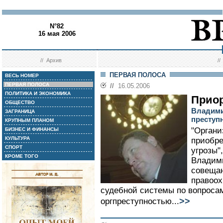
N°82
16 мая 2006
//
Архив
/
ПЕРВАЯ ПОЛОСА
ВЕСЬ НОМЕР
ПЕРВАЯ ПОЛОСА
//
16.05.2006
ПОЛИТИКА И ЭКОНОМИКА
Приор
ОБЩЕСТВО
Владимир
ЗАГРАНИЦА
преступ
КРУПНЫМ ПЛАНОМ
"Органи
БИЗНЕС И ФИНАНСЫ
КУЛЬТУРА
приобре
СПОРТ
угрозы"
КРОМЕ ТОГО
Владими
совещан
правоох
судебной системы по вопроса
>>
оргпреступностью...