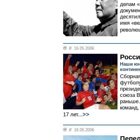
делам «
докумен
десятил
имя «ве
революц
//
16.05.2006
Росси
Наши юн
контине
Сборная
футболу
президе
союза В
раньше.
команд,
>>
17 лет...
//
16.05.2006
Пепе