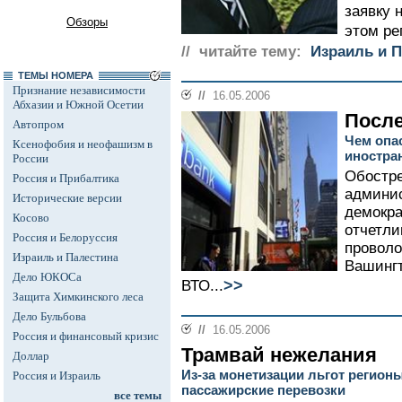
заявку 
Обзоры
этом рег
// читайте тему:
Израиль и 
ТЕМЫ НОМЕРА
Признание независимости
//
16.05.2006
Абхазии и Южной Осетии
После
Автопром
Чем опа
Ксенофобия и неофашизм в
иностра
России
Обостре
Россия и Прибалтика
админи
Исторические версии
демокра
Косово
отчетли
Россия и Белоруссия
проволо
Израиль и Палестина
Вашингт
Дело ЮКОСа
>>
ВТО...
Защита Химкинского леса
Дело Бульбова
//
16.05.2006
Россия и финансовый кризис
Трамвай нежелания
Доллар
Из-за монетизации льгот регион
Россия и Израиль
пассажирские перевозки
все темы