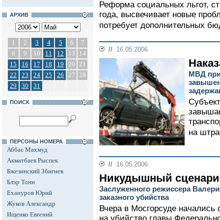
Реформа социальных льгот, с
года, высвечивает новые проб
АРХИВ
потребует дополнительных бюд
1
2
3
4
5
6
7
//
16.05.2006
8
9
10
11
12
13
14
Наказ
15
16
17
18
19
20
21
МВД при
22
23
24
25
26
27
28
завышен
29
30
31
задержа
Субъект
ПОИСК
завыша
транспо
на штра
ПЕРСОНЫ НОМЕРА
Аббас Махмуд
Акматбаев Рыспек
//
16.05.2006
Бжезинский Збигнев
Никудышный сценари
Блэр Тони
Заслуженного режиссера Валери
Ехануров Юрий
заказного убийства
Жуков Александр
Вчера в Мосгорсуде начались 
Ищенко Евгений
на убийство главы Федеральн