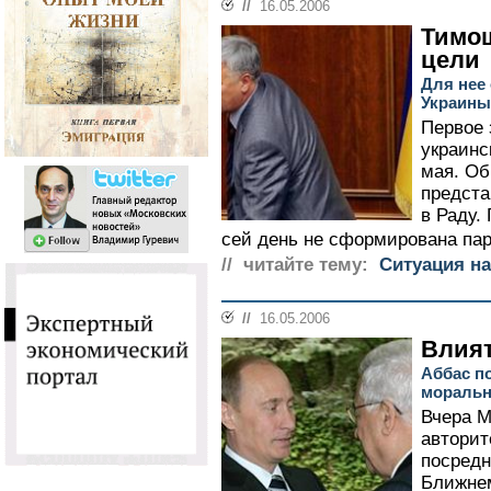
//
16.05.2006
Тимош
цели
Для нее
Украины
Первое 
украинс
мая. Об
предста
в Раду.
сей день не сформирована пар
// читайте тему:
Ситуация на
//
16.05.2006
Влият
Аббас п
мораль
Вчера М
авторит
посредн
Ближнем