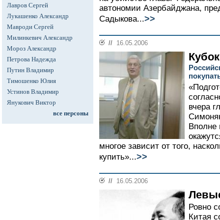
Лавров Сергей
автономии Азербайджана, пр
Лукашенко Александр
>>
Садыкова...
Мавроди Сергей
Милинкевич Александр
//
16.05.2006
Мороз Александр
Кубок
Петрова Надежда
Российс
Путин Владимир
покупат
Тимошенко Юлия
«Подгот
Устинов Владимир
согласн
Янукович Виктор
вчера г
все персоны
Симонян
Вполне 
окажутс
многое зависит от того, наско
>>
купить»...
//
16.05.2006
Левые
Ровно с
Китая с