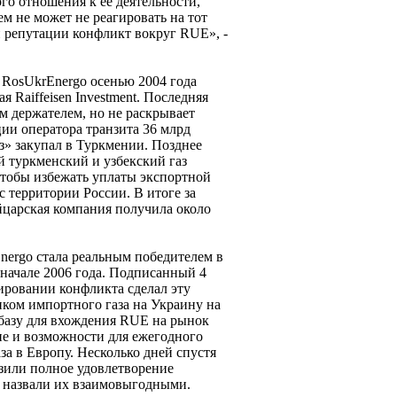
го отношения к ее деятельности,
ем не может не реагировать на тот
й репутации конфликт вокруг RUE», -
RosUkrEnergo осенью 2004 года
 Raiffeisen Investment. Последняя
м держателем, но не раскрывает
и оператора транзита 36 млрд
з» закупал в Туркмении. Позднее
й туркменский и узбекский газ
 чтобы избежать уплаты экспортной
 территории России. В итоге за
йцарская компания получила около
nergo стала реальным победителем в
 начале 2006 года. Подписанный 4
ировании конфликта сделал эту
ом импортного газа на Украину на
 базу для вхождения RUE на рынок
не и возможности для ежегодного
за в Европу. Несколько дней спустя
или полное удовлетворение
 назвали их взаимовыгодными.