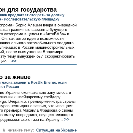
он для государства
шин предлагает отобрать за долги у
а» исследовательскую площадку
спрома» Борис Алешин вчера в очередной
зывал различные варианты будущего
го автопрома в целом и «АвтоВАЗа» в
. Он, как автор идеи о возможности
национального автомобильного холдинга
рупнейших в России машиностроительных
ий, после выступления Владимира
 эту тему вынужден был скорректировать
>>
цию...
о за живое
огласна заменить RosUkrEnergo, если
чет Россия
во Украины окончательно запуталось в
ошении к швейцарскому трейдеру
rgo. Вчера и.о. премьер-министра страны
уров неожиданно заявил, что извещает
го премьера Михаила Фрадкова о своем
на смену посредника, осуществляющего
>>
реднеазиатского газа на Украину...
// читайте тему:
Ситуация на Украине