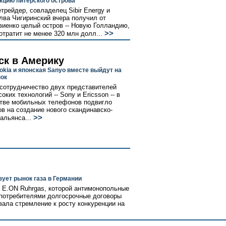
укцию питерского острова
рейдер, совладелец Sibir Energy и
ва Чигиринский вчера получил от
виенко целый остров -- Новую Голландию,
>>
отратит не менее 320 млн долл...
ск в Америку
okia и японская Sanyo вместе выйдут на
ок
сотрудничество двух представителей
ких технологий -- Sony и Ericsson -- в
тве мобильных телефонов подвигло
ов на создание нового скандинавско-
>>
альянса...
ует рынок газа в Германии
 E.ON Ruhrgas, которой антимонопольные
 потребителями долгосрочные договоры
вала стремление к росту конкуренции на