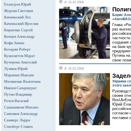
//
15.02.2006
Ехануров Юрий
Полиг
Журова Светлана
Борис Але
Качиньский Лех
«АвтоВАЗ
Качиньский Ярослав
Глава «Ро
раз выска
Кириенко Сергей
российско
Копцев Александр
частности
создания 
Кофи Аннан
на базе к
Кочарян Роберт
предприят
Путина на
Кулахметов Марат
свою пози
Кучерена Анатолий
Лужков Юрий
//
15.02.2006
Задел
Маринин Максим
Матвиенко Валентина
Украина с
этого захо
Ниязов Сапармурат
Руководст
Путин Владимир
своем отн
RosUkrEne
Рочев Василий
Юрий Ехан
Саакашвили Михаил
российско
согласии 
Савенков Александр
поставки с
Саммерс Ларри
Спилберг Стивен