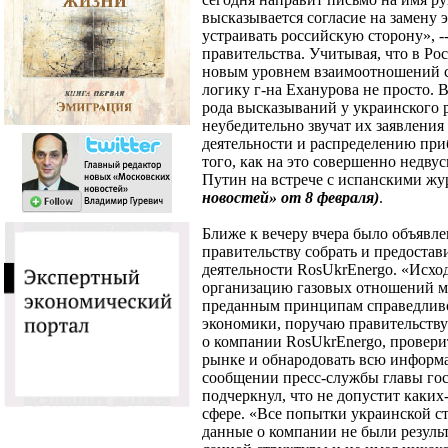
высказывается согласие на замену э
устраивать российскую сторону», -
правительства. Учитывая, что в Ро
новым уровнем взаимоотношений с 
логику г-на Еханурова не просто. В
рода высказываний у украинского р
неубедительно звучат их заявления
деятельности и распределению при
того, как на это совершенно недв
Путин на встрече с испанскими ж
новостей» от 8 февраля)
.
Ближе к вечеру вчера было объявл
правительству собрать и предоста
деятельности RosUkrEnergo. «Исхо
организацию газовых отношений м
преданным принципам справедлив
экономики, поручаю правительств
о компании RosUkrEnergo, проверит
рынке и обнародовать всю информац
сообщении пресс-службы главы гос
подчеркнул, что не допустит каких
сфере. «Все попытки украинской 
данные о компании не были резуль