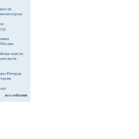
ась на
лнечногорске
ов
суд
аемых
в Москве
йские власти
оятельств
дил Ричарда
еоргия
алог
все события