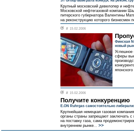
ST Group выиграла конкурс на реконстр
Крупный московский девелопер и нефтет
Московской нефтегазовой компании Шал
питерского губернатора Валентины Мат
на реконструкцию которого бизнесмен п
//
15.02.2006
Пропу
Финская N
новый рын
Успешное 
сферы высо
производс
конкурент
японского 
//
15.02.2006
Получите конкуренцию
E.ON Ruhrgas самостоятельно либерализ
Крупнейшая немецкая газовая компания
органы страны запрещают заключать с
на поставку газа, сама продемонстриро
>>
внутреннем рынке...