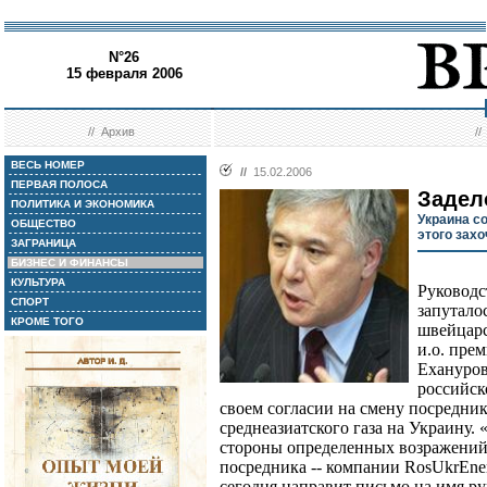
N°26
15 февраля 2006
//
Архив
/
ВЕСЬ НОМЕР
//
15.02.2006
ПЕРВАЯ ПОЛОСА
Задел
ПОЛИТИКА И ЭКОНОМИКА
Украина с
ОБЩЕСТВО
этого захо
ЗАГРАНИЦА
БИЗНЕС И ФИНАНСЫ
КУЛЬТУРА
Руководс
СПОРТ
запутало
КРОМЕ ТОГО
швейцарс
и.о. пре
Ехануров
российск
своем согласии на смену посредни
среднеазиатского газа на Украину. 
стороны определенных возражений
посредника -- компании RosUkrEner
сегодня направит письмо на имя р