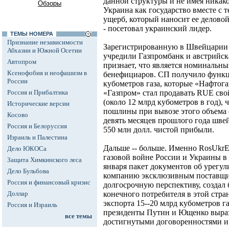
данной структуры и не имея никако
Обзоры
Украина как государство вместе с т
ущерб, который наносит ее делово
- посетовал украинский лидер.
ТЕМЫ НОМЕРА
Признание независимости
Зарегистрированную в Швейцарии 
Абхазии и Южной Осетии
учредили Газпромбанк и австрийская
Автопром
признает, что является номинальны
Ксенофобия и неофашизм в
бенефициаров. СП получило функци
России
кубометров газа, которые «Нафтога
Россия и Прибалтика
«Газпром» стал продавать RUE сво
(около 12 млрд кубометров в год),
Исторические версии
пошлины при вывозе этого объема с
Косово
девять месяцев прошлого года шве
Россия и Белоруссия
550 млн долл. чистой прибыли.
Израиль и Палестина
Дальше -- больше. Именно RosUkrE
Дело ЮКОСа
газовой войне России и Украины в
Защита Химкинского леса
января пакет документов об урегул
Дело Бульбова
компанию эксклюзивным поставщик
Россия и финансовый кризис
долгосрочную перспективу, создал
Доллар
конечного потребителя в этой стра
экспорта 15--20 млрд кубометров га
Россия и Израиль
президенты Путин и Ющенко выраз
все темы
достигнутыми договоренностями и