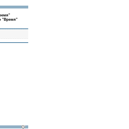
ремя"
о "Время"