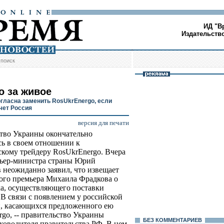
ИД "В
Издательств
/
поиск
о за живое
огласна заменить RosUkrEnergo, если
чет Россия
версия для печати
тво Украины окончательно
сь в своем отношении к
кому трейдеру RosUkrEnergo. Вчера
мьер-министра страны Юрий
 неожиданно заявил, что извещает
ого премьера Михаила Фрадкова о
ка, осуществляющего поставки
«В связи с появлением у российской
, касающихся предложенного ею
go, -- правительство Украины
БЕЗ КОМMЕНТАРИЕВ
уководителя правительства РФ. В нем