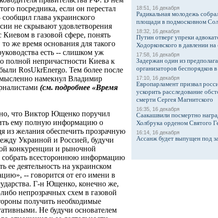
того посредника, если он перестал
18:51, 16 декабря
Радикальная молодежь собрал
- сообщил глава украинского
площади в подмосковном Со
ссии не скрывают удовлетворения
18:32, 16 декабря
Киевом в газовой сфере, понять
Путин отверг упреки адвокат
 то же время основания для такого
Ходорковского в давлении на 
уководства есть -- слишком уж
17:58, 16 декабря
Задержан один из предполаг
 о полной непричастности Киева к
организаторов беспорядков 
были RosUkrEnergo. Тем более после
усмысленно намекнул Владимир
17:10, 16 декабря
Европарламент призвал росси
урналистами
(см. подробнее «Время
ускорить расследование обст
смерти Сергея Магнитского
16:35, 16 декабря
ено, что Виктор Ющенко поручил
Саакашвили посмертно награ
вить ему полную информацию о
Холбрука орденом Святого Г
дя из желания обеспечить прозрачную
16:14, 16 декабря
Ассанж будет выпущен под з
ежду Украиной и Россией, будучи
ой конкуренции и рыночной
у собрать всестороннюю информацию
ь ее деятельность на украинском
ию», -- говорится от его имени в
ударства. Г-н Ющенко, конечно же,
-либо непрозрачных схем в газовой
стороны получить необходимые
тативными. Не будучи основателем