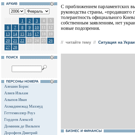
АРХИВ
С приближением парламентских вы
руководства страны, «продавшего г
толерантность официального Киева 
1
2
3
4
5
собственным заявлениям, нет украи
6
7
8
9
10
11
12
новые подозрения.
13
14
15
16
17
18
19
20
21
22
23
24
25
26
//
читайте тему
//
Ситуация на Украи
27
28
ПОИСК
ПЕРСОНЫ НОМЕРА
Алешин Борис
Алиев Ильхам
Алыпов Иван
Ахмадинежад Махмуд
Геттемюллер Роуз
Гордеев Алексей
Доминик де Вильпен
БИЗНЕС И ФИНАНСЫ
Дорофеев Дмитрий