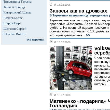
Тотьмянина Татьяна
//
15.02.2006
Тягачев Леонид
Запасы как на дрожжах
Чигиринский Шалва
В Туркмении нашли неподтвержденные р
Чочиев Борис
Туркменские власти продолжают подгот
Шарон Омри
правления «Газпрома» Алексей Миллер
субботу. На прошлой неделе президент
Шаталов Сергей
осенью хочет получать по 100 долл. з
Ющенко Виктор
>>
экспортируемого газа...
все персоны
//
15.02.2006
Volks
сереб
Член прав
спецвыпус
призвал к
переменам
нерентабе
западноге
словам, д
цифры»...
//
15.02.2006
Матвиенко «подарила» 
Голландию