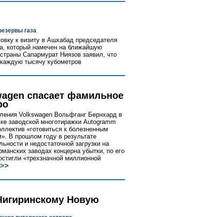
езервы газа
овку к визиту в Ашхабад председателя
а, который намечен на ближайшую
 страны Сапармурат Ниязов заявил, что
а каждую тысячу кубометров
wagen спасает фамильное
ро
ления Volkswagen Вольфганг Бернхард в
ке заводской многотиражки Autogramm
оллектив «готовиться к болезненным
». В прошлом году в результате
льности и недостаточной загрузки на
рманских заводах концерна убытки, по его
остигли «трехзначной миллионной
>>
Чигиринскому Новую