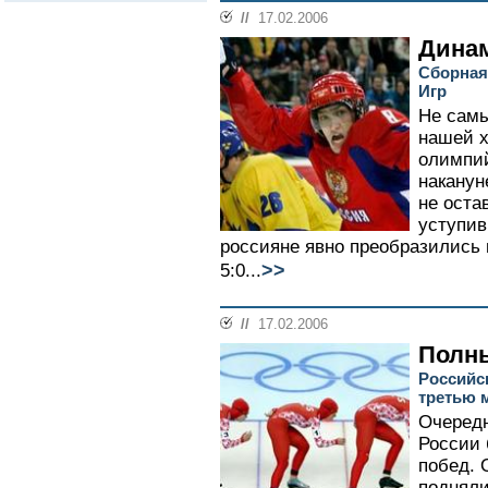
//
17.02.2006
Дина
Сборная
Игр
Не самы
нашей х
олимпи
наканун
не оста
уступив
россияне явно преобразились 
>>
5:0...
//
17.02.2006
Полн
Российс
третью 
Очередн
России 
побед. 
подняли