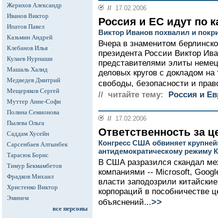
Жерихов Александр
//
17.02.2006
Иванов Виктор
Россия и ЕС идут по к
Ипатов Павел
Виктор Иванов похвалил и покр
Казьмин Андрей
Вчера в знаменитом берлинск
Клебанов Илья
президента России Виктор Ив
Кулаев Нурпаши
представителями элиты немец
Машаль Халид
деловых кругов с докладом на
Медведев Дмитрий
свободы, безопасности и прав
Мещеряков Сергей
// читайте тему:
Россия и Е
Муттер Анне-Софи
Полина Семионова
//
17.02.2006
Пылева Ольга
Ответственность за ц
Саддам Хусейн
Конгресс США обвиняет крупней
Сарсенбаев Алтынбек
антидемократическому режиму К
Тарасюк Борис
В США разразился скандал ме
Тимур Бекмамбетов
компаниями -- Microsoft, Googl
Фрадков Михаил
власти заподозрили китайские
Христенко Виктор
корпораций в пособничестве ц
Эминем
>>
объяснений...
все персоны