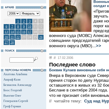
Военные
солдат 
АРХИВ
«Пригов
звучать
даже но
1
2
3
4
5
порог к
6
7
8
9
10
11
12
председ
13
14
15
16
17
18
19
военного суда (МОВС) Алексан
20
21
22
23
24
25
26
совещании председателей гар
27
28
>>
военного округа (МВО)...
ПОИСК
//
17.02.2006
Последнее слово
Боевик Кулаев виновным себя н
ПЕРСОНЫ НОМЕРА
Ахатова Альбина
Вчера в Верховном суде Севе
Ашраф Кази
прения сторон по делу Нурпаш
Безнасюк Александр
оставшегося в живых из 32 бо
Беслане в сентябре 2004 года.
Боос Георгий
что не признает себя виновным
Вьюгин Олег
// читайте тему:
Суд над Ну
Генералов Сергей
Греф Герман