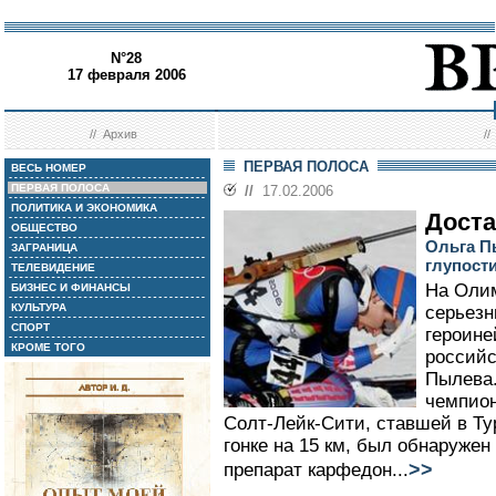
N°28
17 февраля 2006
//
Архив
/
ПЕРВАЯ ПОЛОСА
ВЕСЬ НОМЕР
ПЕРВАЯ ПОЛОСА
//
17.02.2006
ПОЛИТИКА И ЭКОНОМИКА
Доста
ОБЩЕСТВО
Ольга П
ЗАГРАНИЦА
глупост
ТЕЛЕВИДЕНИЕ
На Олим
БИЗНЕС И ФИНАНСЫ
КУЛЬТУРА
серьезн
СПОРТ
героине
КРОМЕ ТОГО
российс
Пылева.
чемпион
Солт-Лейк-Сити, ставшей в Ту
гонке на 15 км, был обнаруже
>>
препарат карфедон...