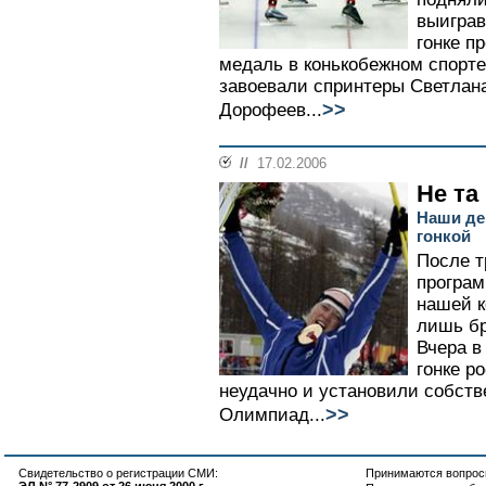
выиграв
гонке п
медаль в конькобежном спорте 
завоевали спринтеры Светлан
>>
Дорофеев...
//
17.02.2006
Не та
Наши де
гонкой
После т
програм
нашей к
лишь бр
Вчера в
гонке р
неудачно и установили собств
>>
Олимпиад...
Свидетельство о регистрации СМИ:
Принимаются вопросы