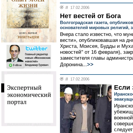
//
17.02.2006
Нет вестей от Бога
Волгоградская газета, опублико
основателей мировых религий, 
Вчера стало известно, что му
вести», опубликовавшая на дн
Христа, Моисея, Будды и Мух
новостей" от 16 февраля), зак
заместителя главы администр
>>
Доронина...
//
17.02.2006
Если 
Иранско
эвакуац
Иранско
убежище
военной
соверше
следует