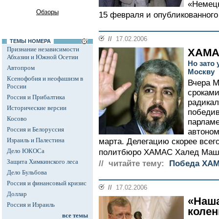
«Немецк
Обзоры
15 февраля и опубликованного 
//
17.02.2006
ТЕМЫ НОМЕРА
Признание независимости
ХАМАС
Абхазии и Южной Осетии
Но зато 
Автопром
Москву
Ксенофобия и неофашизм в
Вчера М
России
сроками
Россия и Прибалтика
радикал
Исторические версии
победив
Косово
парламе
Россия и Белоруссия
автоном
Израиль и Палестина
марта. Делегацию скорее всег
Дело ЮКОСа
политбюро ХАМАС Халед Маша
Защита Химкинского леса
// читайте тему:
Победа ХАМ
Дело Бульбова
Россия и финансовый кризис
//
17.02.2006
Доллар
«Наша
Россия и Израиль
колен
все темы