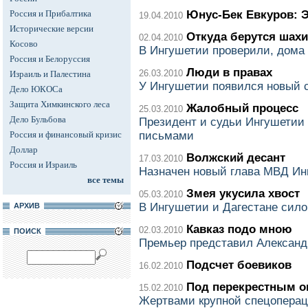
Россия и Прибалтика
Юнус-Бек Евкуров: Э
19.04.2010
Исторические версии
Откуда берутся шах
02.04.2010
Косово
В Ингушетии проверили, дома 
Россия и Белоруссия
Люди в правах
26.03.2010
Израиль и Палестина
У Ингушетии появился новый 
Дело ЮКОСа
Защита Химкинского леса
Жалобный процесс
25.03.2010
Дело Бульбова
Президент и судьи Ингушетии
Россия и финансовый кризис
письмами
Доллар
Волжский десант
17.03.2010
Россия и Израиль
Назначен новый глава МВД Ин
все темы
Змея укусила хвост
05.03.2010
В Ингушетии и Дагестане сил
АРХИВ
Кавказ подо мною
02.03.2010
ПОИСК
Премьер представил Александ
Подсчет боевиков
16.02.2010
Под перекрестным о
15.02.2010
Жертвами крупной спецоперац