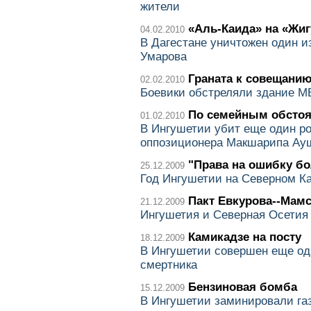
жители
«Аль-Каида» на «Жи
04.02.2010
В Дагестане уничтожен один и
Умарова
Граната к совещани
02.02.2010
Боевики обстреляли здание М
По семейным обстоя
01.02.2010
В Ингушетии убит еще один р
оппозиционера Макшарипа Ау
"Права на ошибку бо
25.12.2009
Год Ингушетии на Северном К
Пакт Евкурова--Мам
21.12.2009
Ингушетия и Северная Осетия 
Камикадзе на посту
18.12.2009
В Ингушетии совершен еще оди
смертника
Бензиновая бомба
15.12.2009
В Ингушетии заминировали га