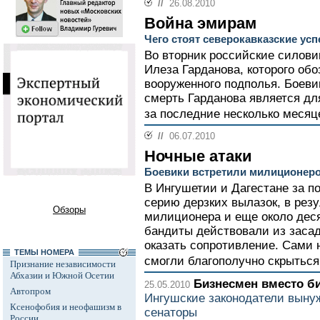
//
26.08.2010
Война эмирам
Чего стоят северокавказские ус
Во вторник российские силов
Илеза Гарданова, которого обо
вооруженного подполья. Боеви
смерть Гарданова является дл
за последние несколько месяце
//
06.07.2010
Ночные атаки
Боевики встретили милиционеро
В Ингушетии и Дагестане за п
серию дерзких вылазок, в резу
Обзоры
милиционера и еще около деся
бандиты действовали из засад
оказать сопротивление. Сами 
ТЕМЫ НОМЕРА
смогли благополучно скрыться.
Признание независимости
Абхазии и Южной Осетии
Бизнесмен вместо б
25.05.2010
Автопром
Ингушские законодатели выну
Ксенофобия и неофашизм в
сенаторы
России