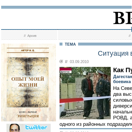
//
Архив
/
ТЕМА
Ситуация 
//
03.09.2010
Как П
Дагеста
боевика
На Севе
два выс
силовых
диверси
начальн
РОВД, а
одного из районных подраздел