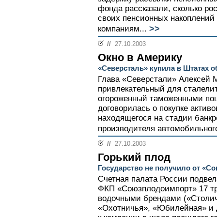
фонда рассказали, сколько ро
своих пенсионных накоплений
>>
компаниям...
//
27.10.2003
Окно в Америку
«Северсталь» купила в Штатах 
Глава «Северстали» Алексей 
привлекательный для сталели
огороженный таможенными по
договорилась о покупке активов
находящегося на стадии банкр
производителя автомобильного
//
27.10.2003
Горький плод
Государство не получило от «С
Счетная палата России подвел
ФКП «Союзплодоимпорт» 17 т
водочными брендами («Столич
«Охотничья», «Юбилейная» и д