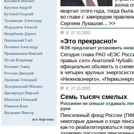
Касьянов Михаил
волна о
Круглов Андрей
квартал этого года, тогда был
Кутовой Георгий
во главе с зампредом правлен
Лукашенко Александр
>>
Сергеем Лукашом...
Мордашов Алексей
//
27.10.2003
Назарбаева Дарига
«Это прекрасно!»
Павловский Глеб
Починок Александр
ФЭК предлагает установить низк
Прянишников Николай
Сегодня глава РАО «ЕЭС Росс
Путин Владимир
правых сил» Анатолий Чубайс
официально объявить о сниже
Рахимич Элвер
в четырех крупных энергосисте
Рогозин Дмитрий
«Нижновэнерго», «Пермьэнерго
Удовенко Геннадий
Ходорковский Михаил
//
27.10.2003
Цискаридзе Николай
Семь тысяч смелых
Шипулин Геннадий
Россияне не спешат отдавать п
Южанов Илья
руки
Янукович Виктор
Пенсионный фонд России (ПФР
все персоны
некоторые данные о ходе пен
как-то реабилитироваться пер
задержку рассылки пенсионны