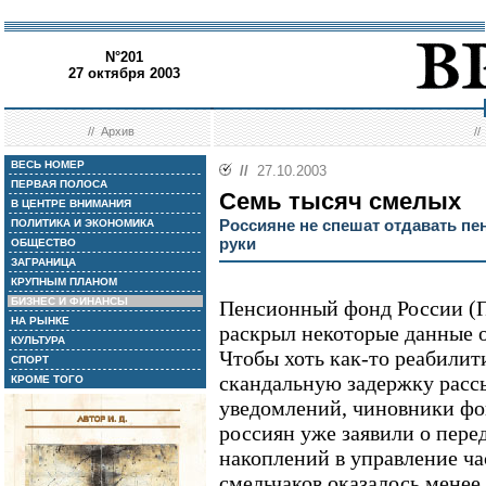
N°201
27 октября 2003
//
Архив
/
ВЕСЬ НОМЕР
//
27.10.2003
ПЕРВАЯ ПОЛОСА
Семь тысяч смелых
В ЦЕНТРЕ ВНИМАНИЯ
Россияне не спешат отдавать п
ПОЛИТИКА И ЭКОНОМИКА
руки
ОБЩЕСТВО
ЗАГРАНИЦА
КРУПНЫМ ПЛАНОМ
БИЗНЕС И ФИНАНСЫ
Пенсионный фонд России (
НА РЫНКЕ
раскрыл некоторые данные 
КУЛЬТУРА
Чтобы хоть как-то реабилит
СПОРТ
скандальную задержку рас
КРОМЕ ТОГО
уведомлений, чиновники фон
россиян уже заявили о пере
накоплений в управление ч
смельчаков оказалось менее 