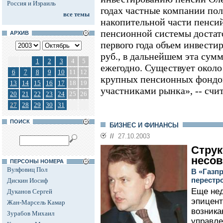
Россия и Израиль
годах частные компании пол
все темы
накопительной части пенсий
пенсионной системы достато
АРХИВ
первого года объем инвести
руб., в дальнейшем эта сумм
1
2
3
4
5
ежегодно. Существует около
6
7
8
9
10
11
12
крупных пенсионных фондов
13
14
15
16
17
18
19
участниками рынка», -- счит
20
21
22
23
24
25
26
27
28
29
30
31
ПОИСК
БИЗНЕС И ФИНАНСЫ
//
27.10.2003
Струк
несо
ПЕРСОНЫ НОМЕРА
Вулфовиц Пол
В «Газп
перестр
Дискин Иосиф
Еще нед
Дуканов Сергей
эпицент
Жан-Марсель Камар
возника
Зурабов Михаил
управле