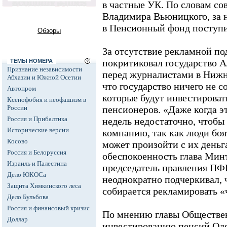
в частные УК. По словам со
Владимира Вьюницкого, за не
в Пенсионный фонд поступил
Обзоры
За отсутствие рекламной п
покритиковал государство 
ТЕМЫ НОМЕРА
Признание независимости
перед журналистами в Нижн
Абхазии и Южной Осетии
что государство ничего не 
Автопром
которые будут инвестироват
Ксенофобия и неофашизм в
России
пенсионеров. «Даже когда э
Россия и Прибалтика
недель недостаточно, чтобы
Исторические версии
компанию, так как люди боят
Косово
может произойти с их деньг
Россия и Белоруссия
обеспокоенность глава Мин
Израиль и Палестина
председатель правления ПФ
Дело ЮКОСа
неоднократно подчеркивал, ч
Защита Химкинского леса
собирается рекламировать «
Дело Бульбова
Россия и финансовый кризис
По мнению главы Обществен
Доллар
инвестированию пенсий Олег