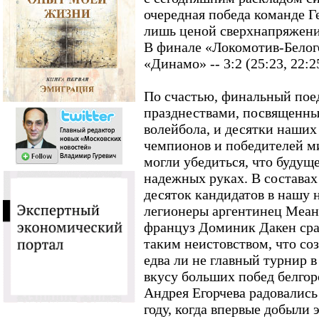
очередная победа команде 
лишь ценой сверхнапряжени
В финале «Локомотив-Белог
«Динамо» -- 3:2 (25:23, 22:25
По счастью, финальный пое
празднествами, посвященны
волейбола, и десятки наши
чемпионов и победителей м
могли убедиться, что будущ
надежных руках. В составах
десяток кандидатов в нашу
легионеры аргентинец Меан
француз Доминик Дакен сра
таким неистовством, что соз
едва ли не главный турнир 
вкусу больших побед белго
Андрея Егорчева радовались 
году, когда впервые добыли 