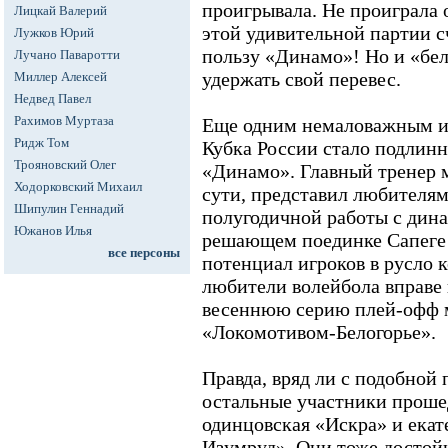
проигрывала. Не проиграла о
Лицкай Валерий
этой удивительной партии сч
Лужков Юрий
пользу «Динамо»! Но и «бе
Лучано Паваротти
удержать свой перевес.
Миллер Алексей
Недвед Павел
Рахимов Муртаза
Еще одним немаловажным и
Ридж Том
Кубка России стало подлин
Трояновский Олег
«Динамо». Главный тренер 
Ходорковский Михаил
сути, представил любителям
Шипулин Геннадий
полугодичной работы с дин
Южанов Илья
решающем поединке Сапеге 
все персоны
потенциал игроков в русло 
любители волейбола вправе
весеннюю серию плей-офф 
«Локомотивом-Белогорье».
Правда, вряд ли с подобной 
остальные участники проше
одинцовская «Искра» и ека
Изумруд». Они тоже достойн