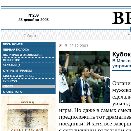
N°239
23 декабря 2003
//
Архив
/
ВЕСЬ НОМЕР
//
23.12.2003
ПЕРВАЯ ПОЛОСА
Кубок
ПОЛИТИКА И ЭКОНОМИКА
В Москв
ОБЩЕСТВО
устроил
ЗАГРАНИЦА
КРУПНЫМ ПЛАНОМ
БИЗНЕС И ФИНАНСЫ
КУЛЬТУРА
Органи
СПОРТ
мужско
КРОМЕ ТОГО
сделал
уикенд
игры. Но даже в самых смел
предположить тот драматизм
поединки. И хотя все завер
с сегодняшним раскладом си