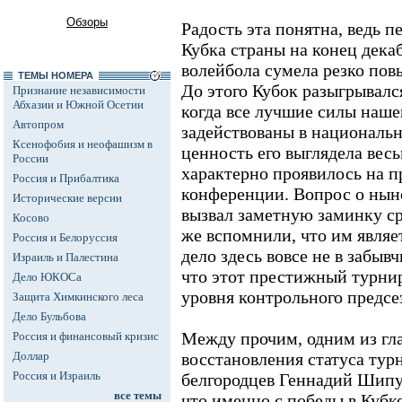
Обзоры
Радость эта понятна, ведь 
Кубка страны на конец дека
волейбола сумела резко пов
ТЕМЫ НОМЕРА
До этого Кубок разыгрывался
Признание независимости
Абхазии и Южной Осетии
когда все лучшие силы наше
Автопром
задействованы в националь
Ксенофобия и неофашизм в
ценность его выглядела вес
России
характерно проявилось на п
Россия и Прибалтика
конференции. Вопрос о нын
Исторические версии
вызвал заметную заминку ср
Косово
же вспомнили, что им являе
Россия и Белоруссия
дело здесь вовсе не в забыв
Израиль и Палестина
что этот престижный турнир
Дело ЮКОСа
уровня контрольного предсе
Защита Химкинского леса
Дело Бульбова
Между прочим, одним из гл
Россия и финансовый кризис
Доллар
восстановления статуса тур
Россия и Израиль
белгородцев Геннадий Шипул
все темы
что именно с победы в Кубк