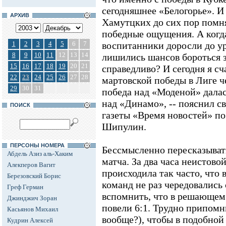
сегодняшнее «Белогорье». 
АРХИВ
Хамутцких до сих пор помня
победные ощущения. А когд
1
2
3
4
5
6
7
воспитанники доросли до ур
8
9
10
11
12
13
14
лишились шансов бороться з
15
16
17
18
19
20
21
справедливо? И сегодня я сч
22
23
24
25
26
27
28
мартовской победы в Лиге ч
29
30
31
победа над «Моденой» далась
над «Динамо», -- пояснил 
ПОИСК
газеты «Время новостей» п
Шипулин.
ПЕРСОНЫ НОМЕРА
Бессмысленно пересказыват
Абдель Азиз аль-Хаким
матча. За два часа неистов
Алекперов Вагит
происходила так часто, что
Березовский Борис
команд не раз чередовались
Греф Герман
вспомнить, что в решающем
Джинджич Зоран
повели 6:1. Трудно припомни
Касьянов Михаил
вообще?), чтобы в подобно
Кудрин Алексей