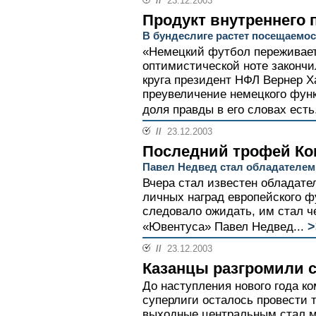
//
23.12.2003
Продукт внутреннего 
В бундеслиге растет посещаемос
«Немецкий футбол переживает 
оптимистической ноте закончи
круга президент НФЛ Вернер Х
преувеличение немецкого функ
доля правды в его словах есть.
//
23.12.2003
Последний трофей Ко
Павел Недвед стал обладателем
Вчера стал известен обладате
личных наград европейского фу
следовало ожидать, им стал 
>
«Ювентуса» Павел Недвед...
//
23.12.2003
Казанцы разгромили 
До наступления нового года к
суперлиги осталось провести 
выходные центральным стал 