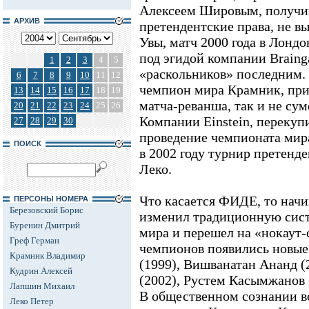
Алексеем Шировым, получив
АРХИВ
претендентские права, не вы
Увы, матч 2000 года в Лондо
под эгидой компании Braing
1
2
3
4
5
«раскольников» последним. 
6
7
8
9
10
11
12
чемпион мира Крамник, пр
13
14
15
16
17
18
19
матча-реванша, так и не сум
20
21
22
23
24
25
26
Компании Einstein, перекуп
27
28
29
30
проведение чемпионата мира
ПОИСК
в 2002 году турнир претенд
Леко.
Что касается ФИДЕ, то нач
ПЕРСОНЫ НОМЕРА
Березовский Борис
изменил традиционную сис
Буренин Дмитрий
мира и перешел на «нокаут-
Греф Герман
чемпионов появились новые
Крамник Владимир
(1999), Вишванатан Ананд (
Кудрин Алексей
(2002), Рустем Касымжанов (
Лапшин Михаил
В общественном сознании в
Леко Петер