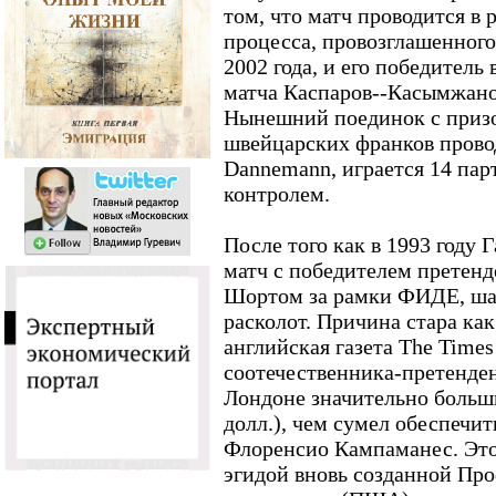
том, что матч проводится в
процесса, провозглашенног
2002 года, и его победитель
матча Каспаров--Касымжано
Нынешний поединок с приз
швейцарских франков прово
Dannemann, играется 14 пар
контролем.
После того как в 1993 году 
матч с победителем претен
Шортом за рамки ФИДЕ, ша
расколот. Причина стара как
английская газета The Times
соотечественника-претенден
Лондоне значительно больш
долл.), чем сумел обеспеч
Флоренсио Кампаманес. Это
эгидой вновь созданной Пр