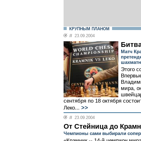
КРУПНЫМ ПЛАНОМ
//
23.09.2004
Битва
Матч Кр
претенде
шахматн
Этого с
Впервые
Владим
мира, о
швейцар
сентября по 18 октября состои
>>
Леко...
//
23.09.2004
От Стейница до Крам
Чемпионы сами выбирали сопе
«Крамник -- 14-й чемпион мир