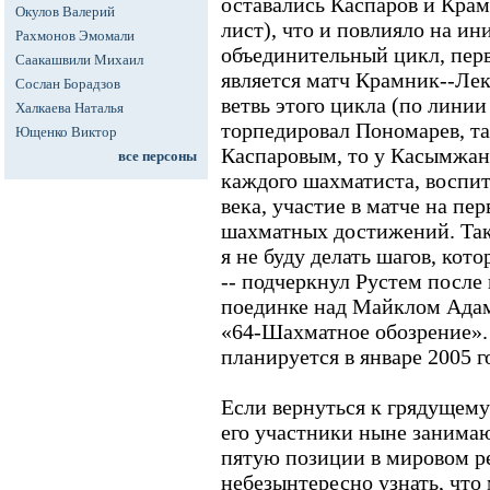
оставались Каспаров и Крам
Окулов Валерий
лист), что и повлияло на и
Рахмонов Эмомали
объединительный цикл, пер
Саакашвили Михаил
является матч Крамник--Лек
Сослан Борадзов
ветвь этого цикла (по лин
Халкаева Наталья
торпедировал Пономарев, та
Ющенко Виктор
Каспаровым, то у Касымжан
все персоны
каждого шахматиста, воспи
века, участие в матче на пе
шахматных достижений. Таки
я не буду делать шагов, кот
-- подчеркнул Рустем после
поединке над Майклом Ада
«64-Шахматное обозрение».
планируется в январе 2005 г
Если вернуться к грядущему
его участники ныне занимаю
пятую позиции в мировом ре
небезынтересно узнать, что