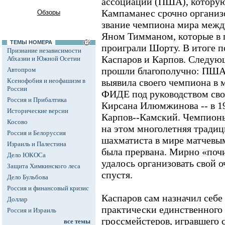
ассоциации (ПША), которую
Кампаманес срочно организ
Обзоры
звание чемпиона мира меж
Яном Тимманом, которые в 
ТЕМЫ НОМЕРА
проиграли Шорту. В итоге п
Признание независимости
Каспаров и Карпов. Следую
Абхазии и Южной Осетии
прошли благополучно: ПША 
Автопром
Ксенофобия и неофашизм в
выявила своего чемпиона в 
России
ФИДЕ под руководством сво
Россия и Прибалтика
Кирсана Илюмжинова -- в 19
Исторические версии
Карпов--Камский. Чемпионы
Косово
на этом многолетняя тради
Россия и Белоруссия
шахматиста в мире матчевы
Израиль и Палестина
была прервана. Мирно «поч
Дело ЮКОСа
удалось организовать свой 
Защита Химкинского леса
спустя.
Дело Бульбова
Россия и финансовый кризис
Каспаров сам назначил себе
Доллар
практически единственного 
Россия и Израиль
гроссмейстеров, игравшего с
все темы