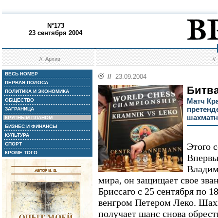
N°173
23 сентября 2004
//
Архив
/
ВЕСЬ НОМЕР
//
23.09.2004
ПЕРВАЯ ПОЛОСА
Битва
ПОЛИТИКА И ЭКОНОМИКА
Матч Кр
ОБЩЕСТВО
претенде
ЗАГРАНИЦА
шахматн
КРУПНЫМ ПЛАНОМ
БИЗНЕС И ФИНАНСЫ
КУЛЬТУРА
СПОРТ
Этого 
КРОМЕ ТОГО
Впервые
Владим
мира, он защищает свое зва
Бриссаго с 25 сентября по 18
венгром Петером Леко. Шах
получает шанс снова обрест