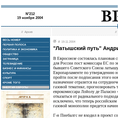
N°212
19 ноября 2004
//
Архив
/
ВЕСЬ НОМЕР
//
19.11.2004
ПЕРВАЯ ПОЛОСА
"Латышский путь" Андр
ПОЛИТИКА И ЭКОНОМИКА
ОБЩЕСТВО
В Евросоюзе состоялась плановая 
ЗАГРАНИЦА
для России пост комиссара ЕС по э
ТЕЛЕВИДЕНИЕ
бывшего Советского Союза латышу
БИЗНЕС И ФИНАНСЫ
Европарламенте по утверждению н
КУЛЬТУРА
пройти после подписания этого но
СПОРТ
назначение отразится на сотрудниче
КРОМЕ ТОГО
газовой тематике, прогнозировать 
ЭНЕРГИЯ ЕВРОПЫ
еврокомиссара Лойолу де Паласио 
отказаться от радикального подход
исключено, что теперь российским
газовой монополии придется начина
Г-н Пиебалгс не входил в проект с