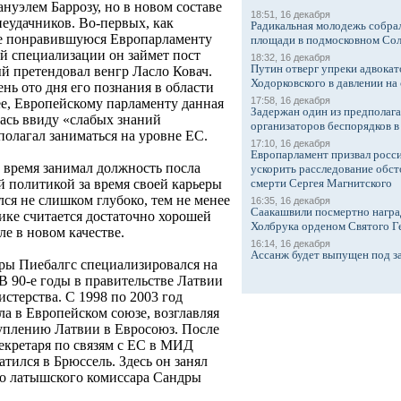
нуэлем Баррозу, но в новом составе
18:51, 16 декабря
неудачников. Во-первых, как
Радикальная молодежь собрал
не понравившуюся Европарламенту
площади в подмосковном Со
ей специализации он займет пост
18:32, 16 декабря
Путин отверг упреки адвокат
ый претендовал венгр Ласло Ковач.
Ходорковского в давлении на 
ень ото дня его познания в области
17:58, 16 декабря
ее, Европейскому парламенту данная
Задержан один из предполаг
лась ввиду «слабых знаний
организаторов беспорядков 
полагал заниматься на уровне ЕС.
17:10, 16 декабря
Европарламент призвал росси
 время занимал должность посла
ускорить расследование обст
й политикой за время своей карьеры
смерти Сергея Магнитского
лся не слишком глубоко, тем не менее
16:35, 16 декабря
Саакашвили посмертно награ
ике считается достаточно хорошей
Холбрука орденом Святого Г
е в новом качестве.
16:14, 16 декабря
Ассанж будет выпущен под з
еры Пиебалгс специализировался на
В 90-е годы в правительстве Латвии
истерства. С 1998 по 2003 год
ла в Европейском союзе, возглавляя
уплению Латвии в Евросоюз. После
секретаря по связям с ЕС в МИД
атился в Брюссель. Здесь он занял
го латышского комиссара Сандры