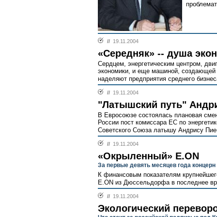
проблемати
//
19.11.2004
«Середняк» -- душа эко
Сердцем, энергетическим центром, дви
экономики, и еще машиной, создающей р
наделяют предприятия среднего бизнеса
//
19.11.2004
"Латышский путь" Андр
В Евросоюзе состоялась плановая смен
России пост комиссара ЕС по энергети
Советского Союза латышу Андрису Пиеб
//
19.11.2004
«Окрыленный» E.ON
За первые девять месяцев года концер
К финансовым показателям крупнейшего
E.ON из Дюссельдорфа в последнее вре
//
19.11.2004
Экологический перевор