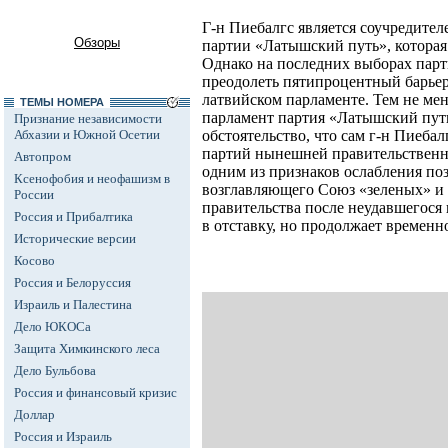
Г-н Пиебалгс является соучредите
Обзоры
партии «Латышский путь», которая 
Однако на последних выборах парти
преодолеть пятипроцентный барьер 
латвийском парламенте. Тем не ме
ТЕМЫ НОМЕРА
парламент партия «Латышский путь
Признание независимости
Абхазии и Южной Осетии
обстоятельство, что сам г-н Пиебал
партий нынешней правительственн
Автопром
одним из признаков ослабления по
Ксенофобия и неофашизм в
возглавляющего Союз «зеленых» и к
России
правительства после неудавшегося 
Россия и Прибалтика
в отставку, но продолжает временн
Исторические версии
Косово
Россия и Белоруссия
Израиль и Палестина
Дело ЮКОСа
Защита Химкинского леса
Дело Бульбова
Россия и финансовый кризис
Доллар
Россия и Израиль