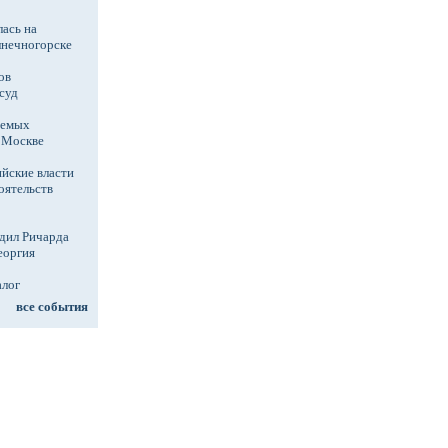
ась на
лнечногорске
ов
суд
аемых
в Москве
йские власти
оятельств
дил Ричарда
еоргия
алог
все события