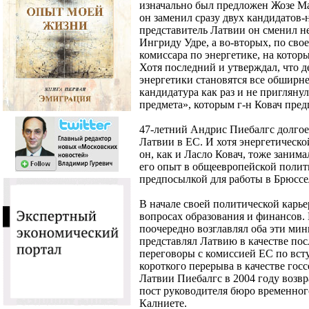
изначально был предложен Жозе Ма
он заменил сразу двух кандидатов-
представитель Латвии он сменил 
Ингриду Удре, а во-вторых, по сво
комиссара по энергетике, на котор
Хотя последний и утверждал, что д
энергетики становятся все обширн
кандидатура как раз и не пригляну
предмета», которым г-н Ковач пред
47-летний Андрис Пиебалгс долгое
Латвии в ЕС. И хотя энергетическо
он, как и Ласло Ковач, тоже занима
его опыт в общеевропейской полит
предпосылкой для работы в Брюссел
В начале своей политической карь
вопросах образования и финансов. 
поочередно возглавлял оба эти мин
представлял Латвию в качестве пос
переговоры с комиссией ЕС по вст
короткого перерыва в качестве гос
Латвии Пиебалгс в 2004 году возвр
пост руководителя бюро временно
Калниете.