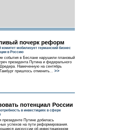
ливый почерк реформ
 комитет мобилизует германский бизнес
иции в Россию
ие события в Беслане нарушили плановый
треч президента Путина и федерального
Шредера. Намеченную на сентябрь
>>
 Гамбург пришлось отменить...
зовать потенциал России
отребность в инвестициях в сфере
и
и президенте Путине добилась
ных успехов на пути реформирования.
ющиеся дискуссии об инвестиционном