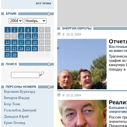
все темы
АРХИВ
ЭНЕРГИЯ ЕВРОПЫ
1
2
3
4
5
6
7
//
19.11.2004
8
9
10
11
12
13
14
Отчет
15
16
17
18
19
20
21
Восточный
22
23
24
25
26
27
28
на инвест
29
30
Трагическ
график вс
ПОИСК
канцлера 
поездку в
ПЕРСОНЫ НОМЕРА
Бергманн Буркхард
//
19.11.2004
Бичаров Ильдар
Реали
Блэр Тони
Большая п
Гололобов Дмитрий
энергетик
Давыдов Юрий
Россия пр
значитель
Ерин Леонид
Продолжа