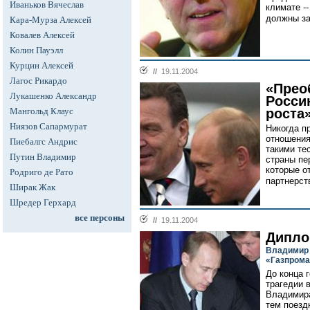
Иваньков Вячеслав
климате -
должны зас
Кара-Мурза Алексей
Ковалев Алексей
Колин Пауэлл
Курцин Алексей
//
19.11.2004
Лагос Рикардо
«Прео
Лукашенко Александр
Росси
Мангольд Клаус
роста
Ниязов Сапармурат
Никогда п
отношения
Пиебалгс Андрис
такими те
Путин Владимир
страны пе
которые о
Родриго де Рато
партнерств
Ширак Жак
Шредер Герхард
все персоны
//
19.11.2004
Дипло
Владимир 
«Газпрома
До конца 
трагедии 
Владимира
тем поезд