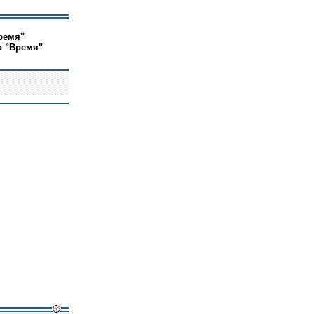
ремя"
о "Время"