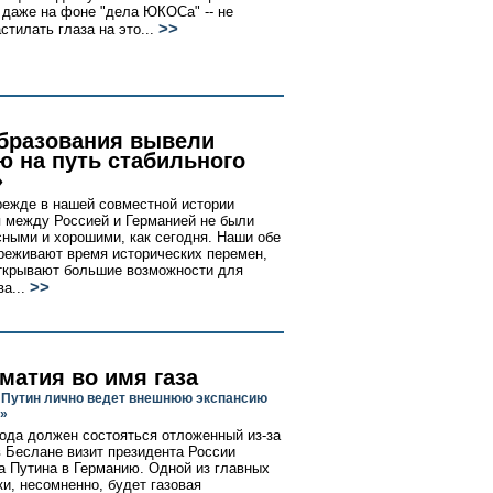
- даже на фоне "дела ЮКОСа" -- не
>>
тилать глаза на это...
бразования вывели
ю на путь стабильного
»
режде в нашей совместной истории
 между Россией и Германией не были
сными и хорошими, как сегодня. Наши обе
реживают время исторических перемен,
ткрывают большие возможности для
>>
а...
матия во имя газа
Путин лично ведет внешнюю экспансию
»
года должен состояться отложенный из-за
в Беслане визит президента России
 Путина в Германию. Одной из главных
ки, несомненно, будет газовая