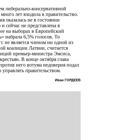
лем либерально-консервативной
много лет входила в правительство.
я оказалась не в состоянии
и сейчас не представлена в
нее на выборах в Европейский
» набрала 6,5% голосов. То
гс не является членом ни одной из
ой коалиции Латвии, считается
зиций премьер-министра Эмсиса,
рестьян. В конце октября глава
против него вотума недоверия подал
о управлять правительством.
Иван ГОРДЕЕВ