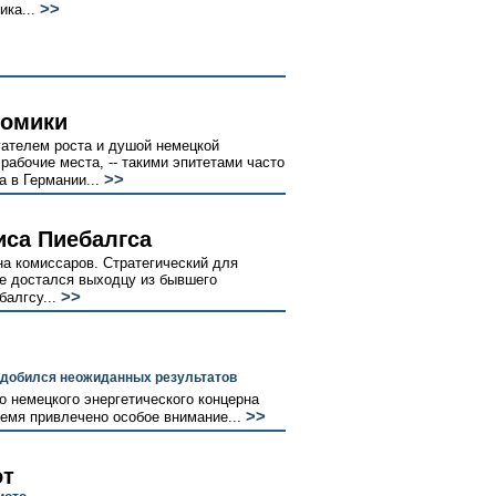
>>
ка...
номики
гателем роста и душой немецкой
абочие места, -- такими эпитетами часто
>>
 в Германии...
иса Пиебалгса
а комиссаров. Стратегический для
ке достался выходцу из бывшего
>>
алгсу...
н добился неожиданных результатов
 немецкого энергетического концерна
>>
мя привлечено особое внимание...
от