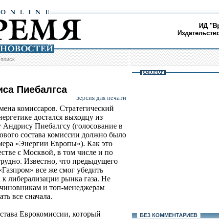
ИД "В
Издательств
/
поиск
иса Пиебалгса
версия для печати
смена комиссаров. Стратегический
нергетике достался выходцу из
 Андрису Пиебалгсу (голосование в
ового состава комиссии должно было
мера «Энергии Европы»). Как это
стве с Москвой, в том числе и по
трудно. Известно, что предыдущего
«Газпром» все же смог убедить
а к либерализации рынка газа. Не
 чиновникам и топ-менеджерам
ть все сначала.
остава Еврокомиссии, который
БЕЗ КОМMЕНТАРИЕВ