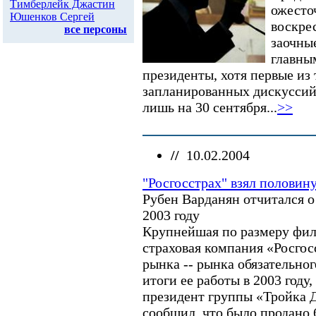
леса
ожесто
Дело Бульбова
воскре
Россия и финансовый
кризис
заочны
Доллар
главны
Россия и Израиль
президенты, хотя первые из
все темы
запланированных дискуссий
АРХИВ
лишь на 30 сентября...
>>
1
//
10.02.2004
2
3
4
5
6
7
8
9
10
11
12
13
14
15
"Росгосстрах" взял половин
16
17
18
19
20
21
22
Рубен Варданян отчитался о
23
24
25
26
27
28
29
2003 году
Крупнейшая по размеру фил
ПОИСК
страховая компания «Росгос
рынка -- рынка обязательног
итоги ее работы в 2003 году
президент группы «Тройка 
ПЕРСОНЫ НОМЕРА
сообщил, что было продано 