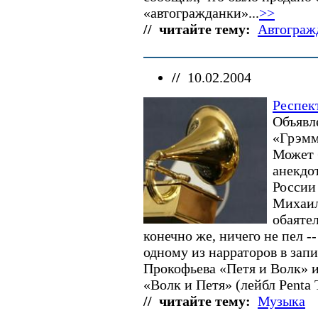
Блэр Тони
«автогражданки»...
>>
Варданян Рубен
Василевич Георгий
// читайте тему:
Автограж
Горбачев Михаил
Керри Джон
Лужков Юрий
//
10.02.2004
Нестеренко Татьяна
Рамсфелд Дональд
Россель Эдуард
Респек
Рыбкин Иван
Объявл
Сидорский Сергей
«Грэм
Тимберлейк Джастин
Может б
Юшенков Сергей
все персоны
анекдо
России
Михаил
обаяте
конечно же, ничего не пел -
одному из нарраторов в запи
Прокофьева «Петя и Волк» 
«Волк и Петя» (лейбл Penta T
// читайте тему:
Музыка