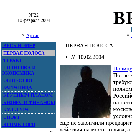
N°22
10 февраля 2004
//
Архив
//
ПЕРВАЯ ПОЛОСА
ВЕСЬ НОМЕР
ПЕРВАЯ ПОЛОСА
//
10.02.2004
ТЕРАКТ
ПОЛИТИКА И
Полице
ЭКОНОМИКА
После 
ОБЩЕСТВО
требую
ЗАГРАНИЦА
полном
Россий
КРУПНЫМ ПЛАНОМ
на пят
БИЗНЕС И ФИНАНСЫ
москов
КУЛЬТУРА
условн
СПОРТ
еще не закончили предвари
КРОМЕ ТОГО
действия на месте взрыва, 