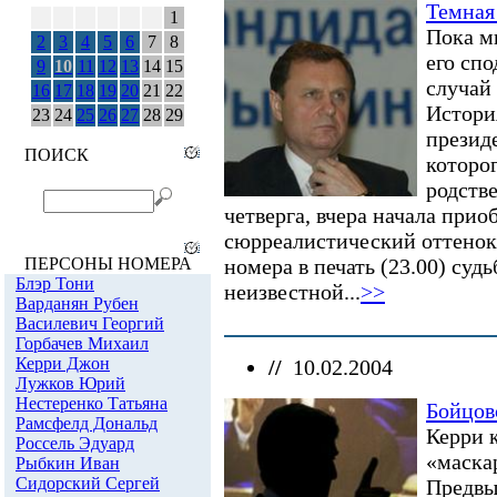
Темная
Пока м
его сп
случай
Истори
презид
Обзоры
которо
родств
четверга, вчера начала прио
ТЕМЫ НОМЕРА
сюрреалистический оттенок
Признание
независимости Абхазии
номера в печать (23.00) суд
и Южной Осетии
неизвестной...
>>
Автопром
Ксенофобия и
неофашизм в России
Россия и Прибалтика
//
10.02.2004
Исторические версии
Косово
Бойцов
Россия и Белоруссия
Керри 
Израиль и Палестина
«маска
Дело ЮКОСа
Защита Химкинского
Предвы