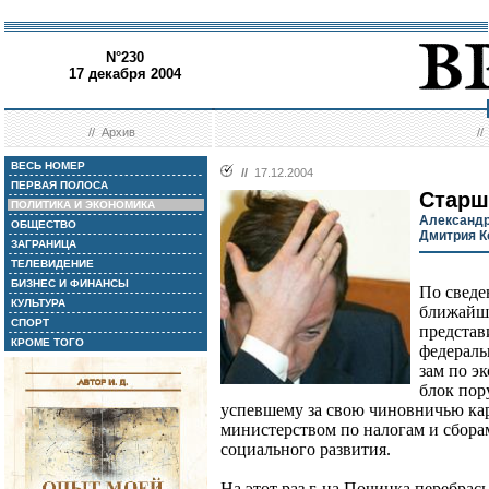
N°230
17 декабря 2004
//
Архив
/
ВЕСЬ НОМЕР
//
17.12.2004
ПЕРВАЯ ПОЛОСА
Старш
ПОЛИТИКА И ЭКОНОМИКА
Александр
ОБЩЕСТВО
Дмитрия К
ЗАГРАНИЦА
ТЕЛЕВИДЕНИЕ
БИЗНЕС И ФИНАНСЫ
По сведе
КУЛЬТУРА
ближайш
СПОРТ
представ
КРОМЕ ТОГО
федераль
зам по э
блок пор
успевшему за свою чиновничью ка
министерством по налогам и сбора
социального развития.
На этот раз г-на Починка перебра