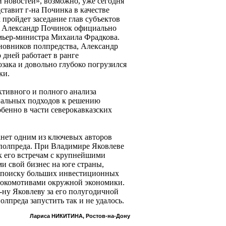
 новостей», возможно, уже сегодня
ставит г-на Починка в качестве
 пройдет заседание глав субъектов
а Александр Починок официально
мьер-министра Михаила Фрадкова.
иновников полпредства, Александр
дней работает в ранге
озака и довольно глубоко погрузился
ки.
тивного и полного анализа
виальных подходов к решению
бенно в части северокавказских
нет одним из ключевых авторов
полпреда. При Владимире Яковлеве
 к его встречам с крупнейшими
 свой бизнес на юге страны,
 к поиску больших инвестиционных
 локомотивами окружной экономики.
г-ну Яковлеву за его полугодичной
лпреда запустить так и не удалось.
Лариса НИКИТИНА, Ростов-на-Дону