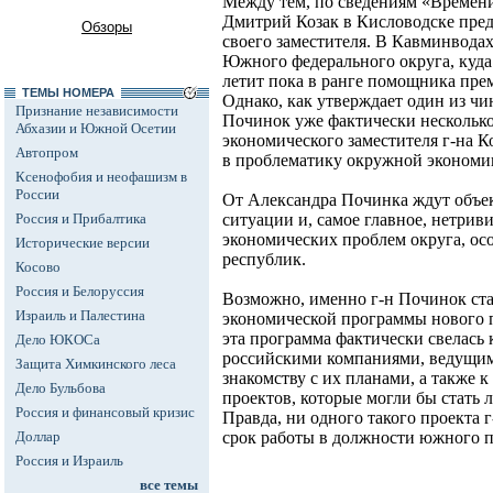
Между тем, по сведениям «Времени
Дмитрий Козак в Кисловодске пред
Обзоры
своего заместителя. В Кавминводах
Южного федерального округа, куд
летит пока в ранге помощника пре
ТЕМЫ НОМЕРА
Однако, как утверждает один из ч
Признание независимости
Починок уже фактически несколько 
Абхазии и Южной Осетии
экономического заместителя г-на К
Автопром
в проблематику окружной экономи
Ксенофобия и неофашизм в
России
От Александра Починка ждут объек
Россия и Прибалтика
ситуации и, самое главное, нетри
экономических проблем округа, осо
Исторические версии
республик.
Косово
Россия и Белоруссия
Возможно, именно г-н Починок ста
Израиль и Палестина
экономической программы нового 
эта программа фактически свелась
Дело ЮКОСа
российскими компаниями, ведущими
Защита Химкинского леса
знакомству с их планами, а также
Дело Бульбова
проектов, которые могли бы стать
Россия и финансовый кризис
Правда, ни одного такого проекта 
Доллар
срок работы в должности южного по
Россия и Израиль
все темы