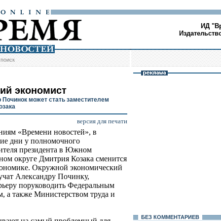
ИД "В
Издательств
/
поиск
ий экономист
 Починок может стать заместителем
озака
версия для печати
ниям «Времени новостей», в
ие дни у полномочного
ителя президента в Южном
ном округе Дмитрия Козака сменится
кономике. Окружной экономический
учат Александру Починку,
рьеру поруководить Федеральным
м, а также Министерством труда и
БЕЗ КОМMЕНТАРИЕВ
сывают на самый проблемный для