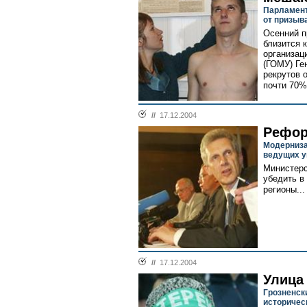
Парламент
от призыв
Осенний п
близится 
организац
(ГОМУ) Ге
рекрутов 
почти 70%
//
17.12.2004
Рефор
Модерниза
ведущих у
Министерс
убедить в
регионы...
//
17.12.2004
Улица
Грозненск
историчес