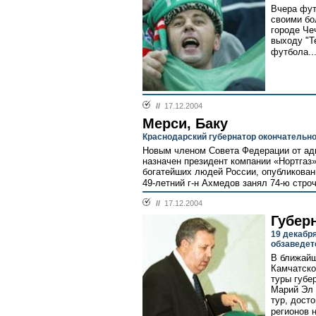
Вчера фут
своими бо
городе Че
выходу "Т
футбола..
//
17.12.2004
Мерси, Баку
Краснодарский губернатор окончательно
Новым членом Совета Федерации от ад
назначен президент компании «Нортгаз
богатейших людей России, опубликован
49-летний г-н Ахмедов занял 74-ю строчк
//
17.12.2004
Губер
19 декабр
обзаведет
В ближайш
Камчатско
туры губе
Марий Эл 
тур, дост
регионов н