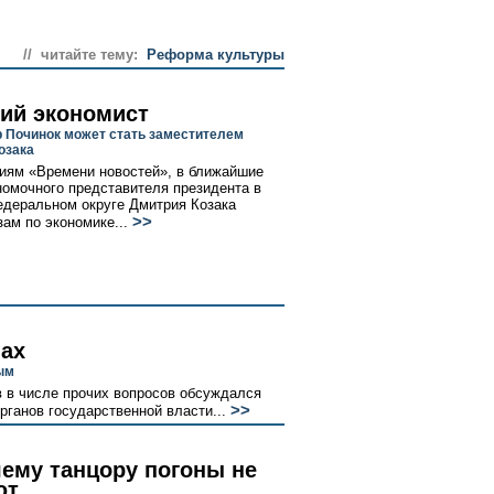
// читайте тему:
Реформа культуры
ий экономист
 Починок может стать заместителем
озака
иям «Времени новостей», в ближайшие
номочного представителя президента в
деральном округе Дмитрия Козака
>>
зам по экономике...
ах
ым
в в числе прочих вопросов обсуждался
>>
ганов государственной власти...
ему танцору погоны не
ют