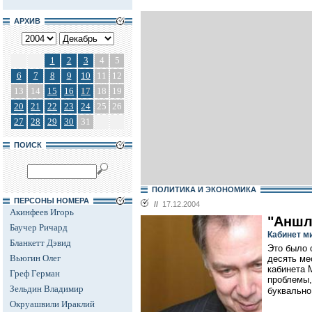
АРХИВ
1
2
3
4
5
6
7
8
9
10
11
12
13
14
15
16
17
18
19
20
21
22
23
24
25
26
27
28
29
30
31
ПОИСК
ПОЛИТИКА И ЭКОНОМИКА
ПЕРСОНЫ НОМЕРА
//
17.12.2004
Акинфеев Игорь
"Аншл
Баучер Ричард
Кабинет м
Бланкетт Дэвид
Это было 
Вьюгин Олег
десять ме
кабинета 
Греф Герман
проблемы,
Зельдин Владимир
буквально
Окруашвили Ираклий