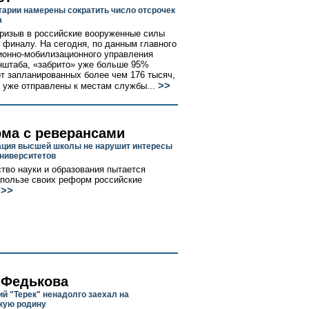
арии намерены сократить число отсрочек
а
ризыв в российские вооруженные силы
к финалу. На сегодня, по данным главного
ионно-мобилизационного управления
нштаба, «забрито» уже больше 95%
от запланированных более чем 176 тысяч,
>>
 уже отправлены к местам службы...
ма с реверансами
ция высшей школы не нарушит интересы
ниверситетов
тво науки и образования пытается
 пользе своих реформ российские
>>
 Федькова
ий "Терек" ненадолго заехал на
кую родину