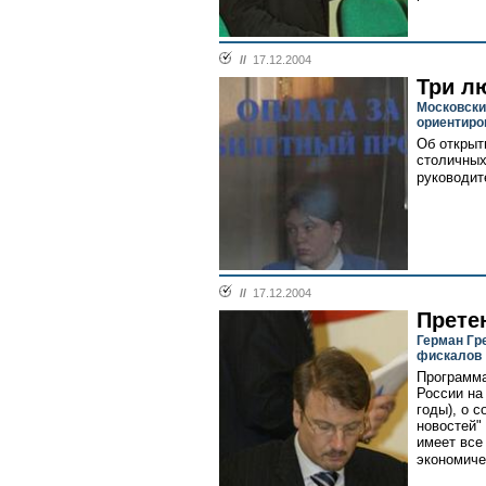
//
17.12.2004
Три л
Московски
ориентиро
Об открыт
столичных
руководит
//
17.12.2004
Прете
Герман Гр
фискалов
Программа
России на
годы), о 
новостей"
имеет все
экономиче