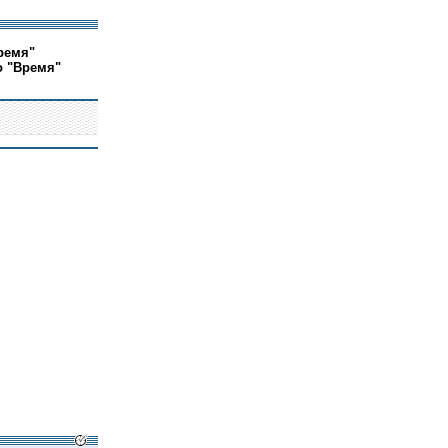
ремя"
о "Время"