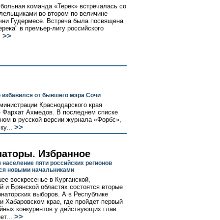
больная команда «Терек» встречалась со
лельщиками во втором по величине
чни Гудермесе. Встреча была посвящена
ерека" в премьер-лигу российского
>>
.
 избавился от бывшего мэра Сочи
министрации Краснодарского края
» Фархат Ахмедов. В последнем списке
ном в русской версии журнала «Форбс»,
>>
у...
наторы. Избранное
я население пяти российских регионов
ся новыми начальниками
ее воскресенье в Курганской,
й и Брянской областях состоятся вторые
рнаторских выборов. А в Республике
и Хабаровском крае, где пройдет первый
ойных конкурентов у действующих глав
>>
ет...