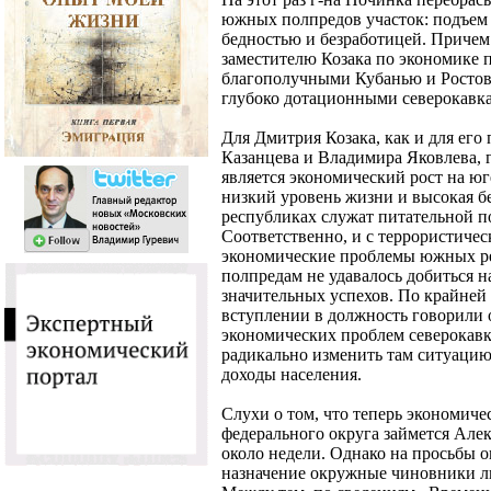
южных полпредов участок: подъем 
бедностью и безработицей. Причем
заместителю Козака по экономике п
благополучными Кубанью и Ростов
глубоко дотационными северокавк
Для Дмитрия Козака, как и для ег
Казанцева и Владимира Яковлева, г
является экономический рост на юг
низкий уровень жизни и высокая б
республиках служат питательной п
Соответственно, и с террористичес
экономические проблемы южных рег
полпредам не удавалось добиться н
значительных успехов. По крайней м
вступлении в должность говорили 
экономических проблем северокавк
радикально изменить там ситуацию
доходы населения.
Слухи о том, что теперь экономич
федерального округа займется Алек
около недели. Однако на просьбы о
назначение окружные чиновники л