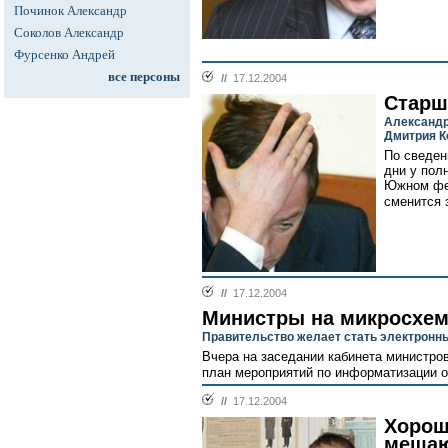
Починок Александр
Соколов Александр
Фурсенко Андрей
все персоны
//
17.12.2004
Старш
Александр
Дмитрия К
По сведен
дни у пол
Южном фе
сменится 
//
17.12.2004
Министры на микросхем
Правительство желает стать электронн
Вчера на заседании кабинета министро
план мероприятий по информатизации ор
//
17.12.2004
Хорош
меша