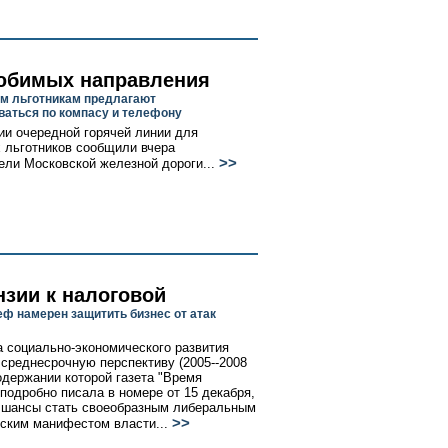
юбимых направления
м льготникам предлагают
ваться по компасу и телефону
ии очередной горячей линии для
 льготников сообщили вчера
>>
ели Московской железной дороги...
нзии к налоговой
еф намерен защитить бизнес от атак
 социально-экономического развития
 среднесрочную перспективу (2005--2008
содержании которой газета "Время
 подробно писала в номере от 15 декабря,
 шансы стать своеобразным либеральным
>>
ским манифестом власти...