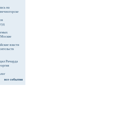
ась на
лнечногорске
ов
суд
аемых
в Москве
йские власти
оятельств
дил Ричарда
еоргия
алог
все события