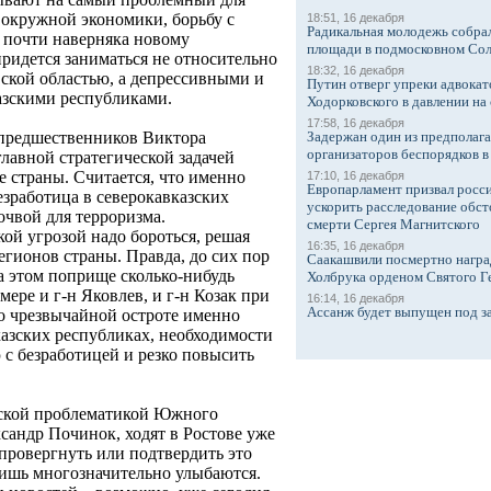
окружной экономики, борьбу с
18:51, 16 декабря
Радикальная молодежь собрал
 почти наверняка новому
площади в подмосковном Со
ридется заниматься не относительно
18:32, 16 декабря
ской областью, а депрессивными и
Путин отверг упреки адвокат
азскими республиками.
Ходорковского в давлении на 
17:58, 16 декабря
Задержан один из предполаг
о предшественников Виктора
организаторов беспорядков 
лавной стратегической задачей
е страны. Считается, что именно
17:10, 16 декабря
Европарламент призвал росси
езработица в северокавказских
ускорить расследование обст
очвой для терроризма.
смерти Сергея Магнитского
кой угрозой надо бороться, решая
16:35, 16 декабря
ионов страны. Правда, до сих пор
Саакашвили посмертно награ
а этом поприще сколько-нибудь
Холбрука орденом Святого Г
ере и г-н Яковлев, и г-н Козак при
16:14, 16 декабря
Ассанж будет выпущен под з
о чрезвычайной остроте именно
азских республиках, необходимости
 с безработицей и резко повысить
еской проблематикой Южного
сандр Починок, ходят в Ростове уже
провергнуть или подтвердить это
ишь многозначительно улыбаются.