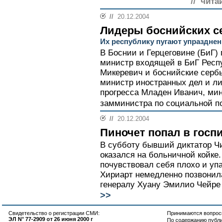
// чита
//
20.12.2004
Лидеры боснийских се
Их республику пугают упраздне
В Боснии и Герцеговине (БиГ)
министр входящей в БиГ Респ
Микеревич и боснийские сербы
министр иностранных дел и л
прогресса Младен Иванич, мин
замминистра по социальной по
//
20.12.2004
Пиночет попал в госп
В субботу бывший диктатор Чи
оказался на больничной койке.
почувствовал себя плохо и упа
Хириарт немедленно позвонил
генералу Хуану Эмилио Чейре 
>>
Свидетельство о регистрации СМИ:
Принимаются вопросы
ЭЛ N° 77-2909 от 26 июня 2000 г
По содержанию публ