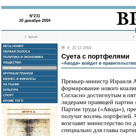
N°231
20 декабря 2004
//
Архив
/
ВЕСЬ НОМЕР
//
20.12.2004
ПЕРВАЯ ПОЛОСА
Суета с портфелями
ПОЛИТИКА И ЭКОНОМИКА
«Авода» войдет в правительств
ОБЩЕСТВО
ЗАГРАНИЦА
КРУПНЫМ ПЛАНОМ
БИЗНЕС И ФИНАНСЫ
Премьер-министр Израиля 
НА РЫНКЕ
формирование нового коали
КУЛЬТУРА
Согласно достигнутым в пя
СПОРТ
лидерами правящей партии
КРОМЕ ТОГО
Партии труда («Авода»), пр
получат восемь портфелей. 
возглавят министерство по 
специально для главы парти