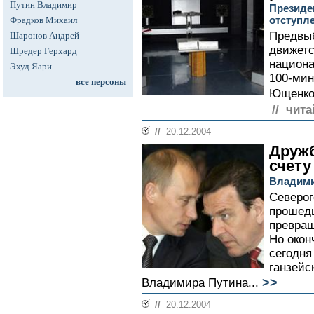
Путин Владимир
Президе
отступл
Фрадков Михаил
Предвыб
Шаронов Андрей
движетс
Шредер Герхард
национа
Эхуд Яари
100-мин
все персоны
Ющенко 
// чита
//
20.12.2004
Дружб
счету
Владими
Северог
прошед
превращ
Но окон
сегодня
ганзейс
>>
Владимира Путина...
//
20.12.2004