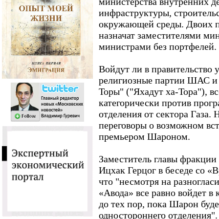
министерства внутренних д
инфраструктуры, строительс
окружающей среды. Двоих 
назначат заместителями мин
министрами без портфелей.
Войдут ли в правительство 
религиозные партии ШАС и
Торы" ("Яхадут ха-Тора"), в
категорически против прог
отделения от сектора Газа. 
переговоры о возможном вс
премьером Шароном.
Заместитель главы фракции 
Ицхак Герцог в беседе со «
что "несмотря на разноглас
«Авода» все равно войдет в 
до тех пор, пока Шарон буд
одностороннего отделения"