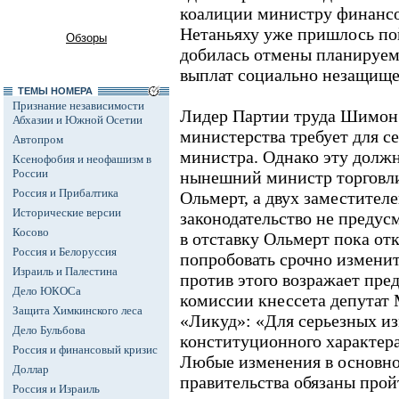
коалиции министру финанс
Нетаньяху уже пришлось пой
Обзоры
добилась отмены планируем
выплат социально незащище
ТЕМЫ НОМЕРА
Признание независимости
Лидер Партии труда Шимон 
Абхазии и Южной Осетии
министерства требует для с
Автопром
министра. Однако эту долж
Ксенофобия и неофашизм в
России
нынешний министр торговл
Россия и Прибалтика
Ольмерт, а двух заместител
Исторические версии
законодательство не предус
Косово
в отставку Ольмерт пока от
Россия и Белоруссия
попробовать срочно изменит
Израиль и Палестина
против этого возражает пре
Дело ЮКОСа
комиссии кнессета депутат
Защита Химкинского леса
«Ликуд»: «Для серьезных и
Дело Бульбова
конституционного характер
Россия и финансовый кризис
Любые изменения в основно
Доллар
правительства обязаны прой
Россия и Израиль