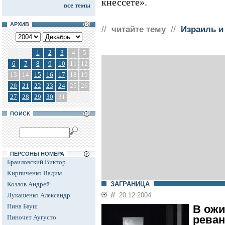
кнессете».
все темы
АРХИВ
//
читайте тему
//
Израиль и
1
2
3
4
5
6
7
8
9
10
11
12
13
14
15
16
17
18
19
20
21
22
23
24
25
26
27
28
29
30
31
ПОИСК
ПЕРСОНЫ НОМЕРА
Браиловский Виктор
Кирпиченко Вадим
Козлов Андрей
ЗАГРАНИЦА
Лукашенко Александр
//
20.12.2004
Пина Бауш
В ожи
Пиночет Аугусто
рева