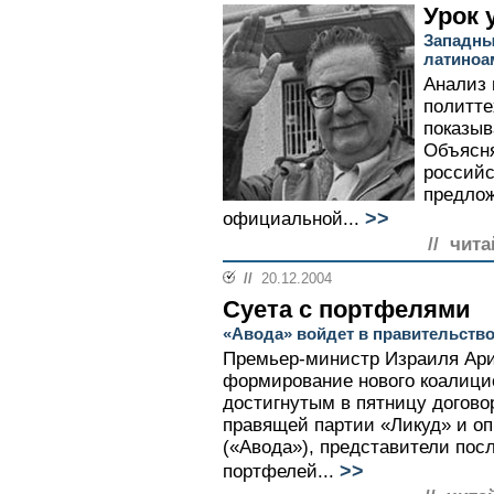
Урок 
Западны
латиноа
Анализ 
политте
показыв
Объясня
российс
предлож
>>
официальной...
// чита
//
20.12.2004
Суета с портфелями
«Авода» войдет в правительств
Премьер-министр Израиля Ар
формирование нового коалицио
достигнутым в пятницу догов
правящей партии «Ликуд» и о
(«Авода»), представители пос
>>
портфелей...