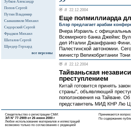
>>
Зубков Александр
Попов Сергей
//
22.12.2004
Путин Владимир
Еще полмиллиарда дл
Саакашвили Михаил
Блэр предлагает арабам конфе
Сидорский Сергей
Вчера Израиль с официальным
Фрадков Михаил
Всемирного банка Джеймс Вул
Шаталов Сергей
дел Италии Джанфранко Фини.
Шредер Герхард
Палестинской автономии. Сего
все персоны
министр Великобритании Тони
//
22.12.2004
Тайваньская независи
преступлением
Китай готовится принять зако
страны", объявляющий престу
поползновения на Тайване. Об
представитель МИД КНР Лю Цз
Свидетельство о регистрации СМИ:
Принимаются вопросы
ЭЛ N° 77-2909 от 26 июня 2000 г
По содержанию публ
Любое использование материалов и иллюстраций
возможно только по согласованию с редакцией