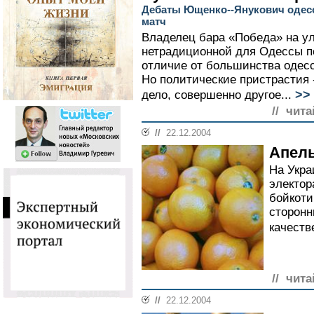
Дебаты Ющенко--Янукович одес
матч
Владелец бара «Победа» на ул
нетрадиционной для Одессы п
отличие от большинства одесс
Но политические пристрастия -
>>
дело, совершенно другое...
// чита
//
22.12.2004
Апель
На Укра
электор
бойкоти
сторонн
качеств
// чита
//
22.12.2004