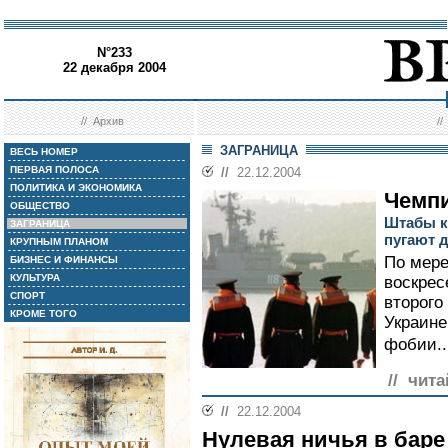
N°233
22 декабря 2004
//
Архив
/
ЗАГРАНИЦА
ВЕСЬ НОМЕР
ПЕРВАЯ ПОЛОСА
//
22.12.2004
ПОЛИТИКА И ЭКОНОМИКА
Чемпи
ОБЩЕСТВО
Штабы к
ЗАГРАНИЦА
пугают д
КРУПНЫМ ПЛАНОМ
По мере
БИЗНЕС И ФИНАНСЫ
КУЛЬТУРА
воскрес
СПОРТ
второго
КРОМЕ ТОГО
Украине
фобии..
// чита
//
22.12.2004
Нулевая ничья в баре