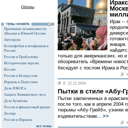
Иракс
Обзоры
Москв
милл
Ирак --
ТЕМЫ НОМЕРА
продолж
Признание независимости
диверси
Абхазии и Южной Осетии
готовит
Автопром
января.
Ксенофобия и неофашизм в
найдетс
России
только для американских, но и
Россия и Прибалтика
обозреватель «Времени ново
Исторические версии
беседует с послом Ирака в Рос
Косово
//
Россия и Белоруссия
Израиль и Палестина
//
22.12.2004
Дело ЮКОСа
Пытки в стиле «Абу-Г
Защита Химкинского леса
Пытки заключенных в иракски
Дело Бульбова
после того, как в апреле 2004 
Россия и финансовый кризис
тюрьмы «Абу-Грейб», узники к
Доллар
>>
издевательствам...
Россия и Израиль
//
все темы