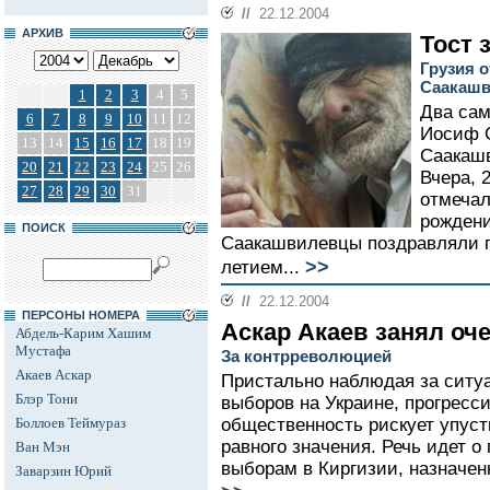
//
22.12.2004
АРХИВ
Тост 
Грузия 
Саакашв
1
2
3
4
5
Два сам
6
7
8
9
10
11
12
Иосиф 
13
14
15
16
17
18
19
Саакашв
20
21
22
23
24
25
26
Вчера, 
27
28
29
30
31
отмечал
рождени
ПОИСК
Саакашвилевцы поздравляли п
>>
летием...
//
22.12.2004
ПЕРСОНЫ НОМЕРА
Аскар Акаев занял оч
Абдель-Карим Хашим
Мустафа
За контрреволюцией
Акаев Аскар
Пристально наблюдая за ситуа
Блэр Тони
выборов на Украине, прогресс
Боллоев Теймураз
общественность рискует упуст
равного значения. Речь идет о
Ван Мэн
выборам в Киргизии, назначенн
Заварзин Юрий