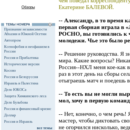
чем поведал корреспондент
Екатерине БАЛЕВОЙ.
Обзоры
-- Александр, в то время 
ТЕМЫ НОМЕРА
первая сборная играла в 
Признание независимости
РОСНО, вы готовились к 
Абхазии и Южной Осетии
молодежи. Чье это было р
Автопром
Ксенофобия и неофашизм в
России
-- Решение руководства. Я з
Россия и Прибалтика
мира. Какие вопросы? Никак
Исторические версии
Россия--НХЛ меня кое-как 
Косово
раз в этот день на сборы сел
Россия и Белоруссия
отыграешь матч и поедешь 
Израиль и Палестина
Дело ЮКОСа
-- То есть вы не могли вы
Защита Химкинского леса
мол, хочу в первую команд
Дело Бульбова
Россия и финансовый кризис
-- Нет, конечно, о чем речь!
Доллар
мастер, чтобы диктовать сво
Россия и Израиль
не огорчился нисколько, ве
все темы