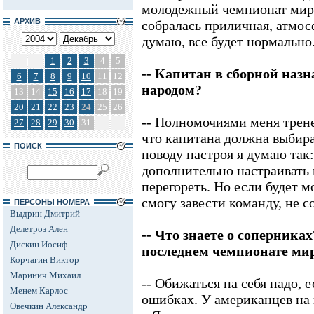
молодежный чемпионат мира
АРХИВ
собралась приличная, атмосф
думаю, все будет нормально
1
2
3
4
5
-- Капитан в сборной наз
6
7
8
9
10
11
12
народом?
13
14
15
16
17
18
19
20
21
22
23
24
25
26
-- Полномочиями меня трене
27
28
29
30
31
что капитана должна выбира
ПОИСК
поводу настроя я думаю так:
дополнительно настраивать 
перегореть. Но если будет м
смогу завести команду, не с
ПЕРСОНЫ НОМЕРА
Выдрин Дмитрий
Делетроз Ален
-- Что знаете о соперниках
Дискин Иосиф
последнем чемпионате ми
Корчагин Виктор
Маринич Михаил
-- Обижаться на себя надо, е
Менем Карлос
ошибках. У американцев на
Овечкин Александр