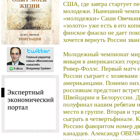
США, где завтра стартует п
молодежи. Нынешний чемпи
«молодежки» Саши Овечкина 
«золото» уже есть в его коп
финское фиаско не дает пок
хочется вернуть России зва
Молодежный чемпионат мира
января в американских горо
Ривер-Фоллс. Первый матч 
России сыграет с хозяевами
американцами. Помимо них 
россиянам предстоит встрет
Швейцарии и Белоруссии. Д
полуфинал нашим ребятам н
место в группе. Вторая и тр
сыграть в четвертьфинале. К
Россию фаворитом номер два
канадцев. Александр ОВЕЧК