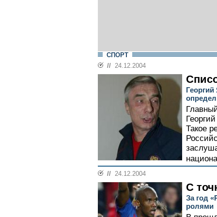
СПОРТ
//
24.12.2004
Списо
Георгий
определ
Главный
Георгий
Такое р
Российс
заслуша
национа
//
24.12.2004
С точ
За год 
ролями