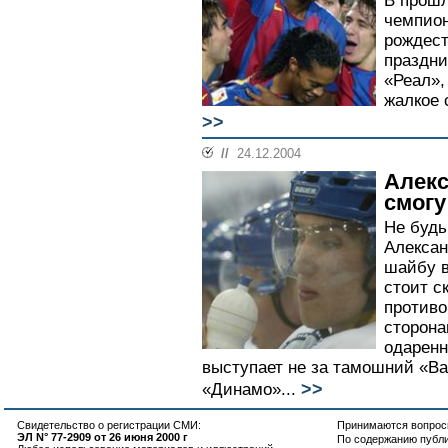
В прошл
чемпион
рождест
праздни
«Реал»,
жалкое 
>>
//
24.12.2004
Алекс
смогу
Не будь
Алексан
шайбу в
стоит с
против
сторона
одаренн
выступает не за тамошний «Ва
>>
«Динамо»...
Свидетельство о регистрации СМИ:
Принимаются вопросы
ЭЛ N° 77-2909 от 26 июня 2000 г
По содержанию публ