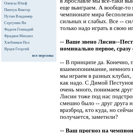
в Ярославле мы все-таки выи
Олексы Юзеф
еще выиграем. А вообще-то 
Пинчук Виктор
чемпионате мира бесполезно
Путин Владимир
сильных и слабых. Все -- си
Сергунин Ян
только надо играть в свою иг
Фадеев Геннадий
Фрадков Михаил
-- Ваше звено Лисин--Пес
Хлебников Пол
номинально первое, сразу
Ярцев Георгий
все персоны
-- В принципе да. Конечно, 
взаимопонимание, немного н
мы играем в разных клубах, 
как надо. С Димой Пестуно
очень много, понимаем друг
Лисин тоже под нас подстрои
смешно было -- друг друга 
вразброд, кто куда, но сейча
получается, заметили?
-- Ваш прогноз на чемпио