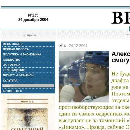
N°235
24 декабря 2004
//
Архив
/
ВЕСЬ НОМЕР
//
24.12.2004
ПЕРВАЯ ПОЛОСА
Алекс
ПОЛИТИКА И ЭКОНОМИКА
смогу
ОБЩЕСТВО
ЗАГРАНИЦА
ТЕЛЕВИДЕНИЕ
Не буд
БИЗНЕС И ФИНАНСЫ
драфта
КУЛЬТУРА
уже не
СПОРТ
КРОМЕ ТОГО
Поэтому
отдель
противоборствующим за океа
один из самых одаренных м
выступает не за тамошний «
«Динамо». Правда, сейчас О