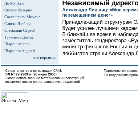
Независимый директ
Но Му Хен
Александр Лившиц: «Мое переме
Окулов Валерий
перемещением денег»
Саакашвили Михаил
Принадлежащий структурам Ол
Слиска Любовь
будет усилен лучшими кадрами
Степашин Сергей
В ближайшее время в наблюда
Тухманов Давид
заместитель гендиректора «Р
Шарон Ариэль
министр финансов России и о
Шаронов Андрей
лоббистов страны Александр 
все персоны
Свидетельство о регистрации СМИ:
Принимаются вопросы
ЭЛ N° 77-2909 от 26 июня 2000 г
По содержанию публ
Любое использование материалов и иллюстраций
возможно только по согласованию с редакцией