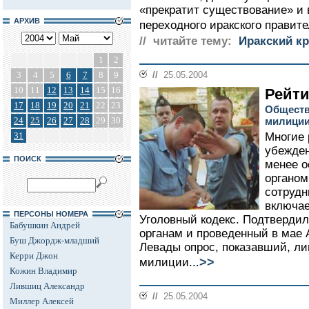
«прекратит существование» и 
АРХИВ
переходного иракского правите
// читайте тему:
Иракский кр
1
2
3
4
5
6
7
8
9
//
25.05.2004
10
11
12
13
14
15
16
Рейти
17
18
19
20
21
22
23
Обществ
24
25
26
27
28
29
30
милици
31
Многие 
убежден
ПОИСК
менее о
органом
сотруд
включае
ПЕРСОНЫ НОМЕРА
Уголовный кодекс. Подтвердил
Бабушкин Андрей
органам и проведенный в мае
Буш Джордж-младший
Левады опрос, показавший, л
Керри Джон
>>
милиции...
Кожин Владимир
Лившиц Александр
//
25.05.2004
Миллер Алексей