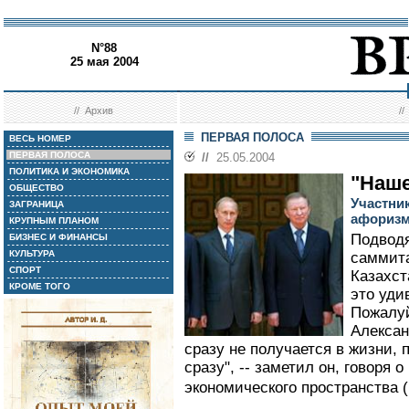
N°88
25 мая 2004
//
Архив
/
ПЕРВАЯ ПОЛОСА
ВЕСЬ НОМЕР
ПЕРВАЯ ПОЛОСА
//
25.05.2004
ПОЛИТИКА И ЭКОНОМИКА
"Наше
ОБЩЕСТВО
Участни
ЗАГРАНИЦА
афориз
КРУПНЫМ ПЛАНОМ
Подводя
БИЗНЕС И ФИНАНСЫ
КУЛЬТУРА
саммита
СПОРТ
Казахст
КРОМЕ ТОГО
это уди
Пожалуй
Алексан
сразу не получается в жизни, 
сразу", -- заметил он, говоря 
экономического пространства (