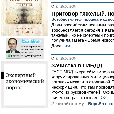
//
25.05.2004
Приговор тяжелый, н
Возобновляется процесс над рос
Двум российским военным раз
возобновляется сегодня в Кат
тяжелый, но не смертный при
получила газета «Время новос
>>
Дохе...
//
25.05.2004
Зачистка в ГИБДД
ГУСБ МВД вчера объявило о н
коррумпированных милиционеро
погонах» искали в столичной
информация, что там проводят
кто-то из руководителей. Офи
>>
ничего не рассказывал...
// читайте тему:
Борьба с к