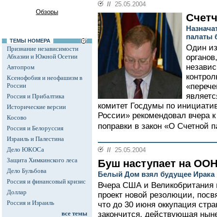
//
25.05.2004
Обзоры
Счетч
Назнача
палаты 
ТЕМЫ НОМЕРА
Один и
Признание независимости
Абхазии и Южной Осетии
органов
независ
Автопром
контрол
Ксенофобия и неофашизм в
России
«перече
являет
Россия и Прибалтика
комитет Госдумы по инициатив
Исторические версии
России» рекомендовал вчера к
Косово
поправки в закон «О Счетной п
Россия и Белоруссия
Израиль и Палестина
Дело ЮКОСа
//
25.05.2004
Защита Химкинского леса
Буш наступает на ОО
Дело Бульбова
Белый Дом взял будущее Ирака 
Россия и финансовый кризис
Вчера США и Великобритания
Доллар
проект новой резолюции, посв
Россия и Израиль
что до 30 июня оккупация стр
все темы
закончится, действующая нын