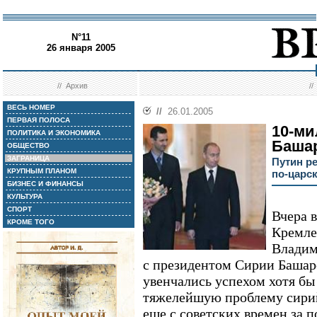
N°11
26 января 2005
//
Архив
/
ВЕСЬ НОМЕР
//
26.01.2005
ПЕРВАЯ ПОЛОСА
10-м
ПОЛИТИКА И ЭКОНОМИКА
Баша
ОБЩЕСТВО
ЗАГРАНИЦА
Путин р
КРУПНЫМ ПЛАНОМ
по-царс
БИЗНЕС И ФИНАНСЫ
КУЛЬТУРА
СПОРТ
Вчера 
КРОМЕ ТОГО
Кремле
Владим
с президентом Сирии Башар
увенчались успехом хотя бы
тяжелейшую проблему сирий
еще с советских времен за 