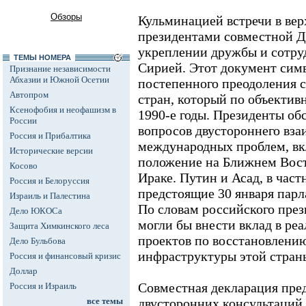
Обзоры
Кульминацией встречи в вер
президентами совместной Д
укреплении дружбы и сотру
ТЕМЫ НОМЕРА
Сирией. Этот документ сим
Признание независимости
Абхазии и Южной Осетии
постепенного преодоления с
Автопром
стран, который по объекти
Ксенофобия и неофашизм в
1990-е годы. Президенты об
России
вопросов двустороннего вза
Россия и Прибалтика
международных проблем, вк
Исторические версии
положение на Ближнем Вост
Косово
Ираке. Путин и Асад, в час
Россия и Белоруссия
предстоящие 30 января парл
Израиль и Палестина
По словам российского през
Дело ЮКОСа
могли бы внести вклад в р
Защита Химкинского леса
проектов по восстановлени
Дело Бульбова
инфраструктуры этой стран
Россия и финансовый кризис
Доллар
Совместная декларация пре
Россия и Израиль
все темы
двусторонних консультаций