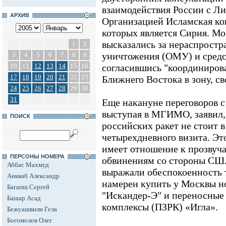
взаимодействия России с Ли
АРХИВ
Организацией Исламская ко
которых является Сирия. Мо
высказались за нераспростр
1
2
уничтожения (ОМУ) и средст
3
4
5
6
7
8
9
10
11
12
13
14
15
16
согласившись "координиров
17
18
19
20
21
22
23
Ближнего Востока в зону, с
24
25
26
27
28
29
30
31
Еще накануне переговоров 
выступая в МГИМО, заявил,
ПОИСК
российских ракет не стоит в
четырехдневного визита. Это
имеет отношение к прозвуч
ПЕРСОНЫ НОМЕРА
обвинениям со стороны США
Аббас Махмуд
выражали обеспокоенность 
Анкваб Александр
намерен купить у Москвы н
Багапш Сергей
"Искандер-Э" и переносные
Башар Асад
комплексы (ПЗРК) «Игла».
Бежуашвили Гела
Богомолов Олег