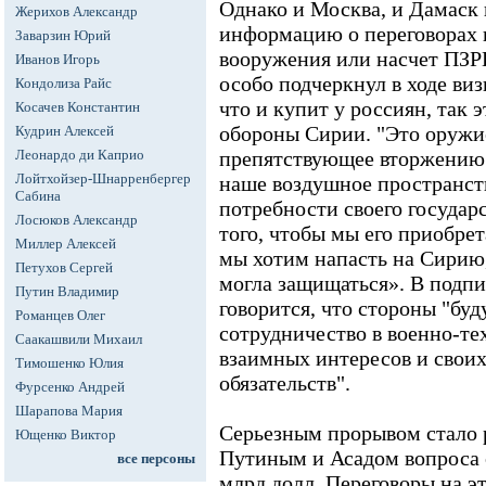
Однако и Москва, и Дамаск 
Жерихов Александр
информацию о переговорах 
Заварзин Юрий
вооружения или насчет ПЗР
Иванов Игорь
особо подчеркнул в ходе виз
Кондолиза Райс
что и купит у россиян, так 
Косачев Константин
обороны Сирии. "Это оружи
Кудрин Алексей
Леонардо ди Каприо
препятствующее вторжению 
Лойтхойзер-Шнарренбергер
наше воздушное пространств
Сабина
потребности своего государс
Лосюков Александр
того, чтобы мы его приобрет
Миллер Алексей
мы хотим напасть на Сирию,
Петухов Сергей
могла защищаться». В подпи
Путин Владимир
говорится, что стороны "бу
Романцев Олег
сотрудничество в военно-те
Саакашвили Михаил
взаимных интересов и свои
Тимошенко Юлия
обязательств".
Фурсенко Андрей
Шарапова Мария
Серьезным прорывом стало
Ющенко Виктор
Путиным и Асадом вопроса о
все персоны
млрд долл. Переговоры на э