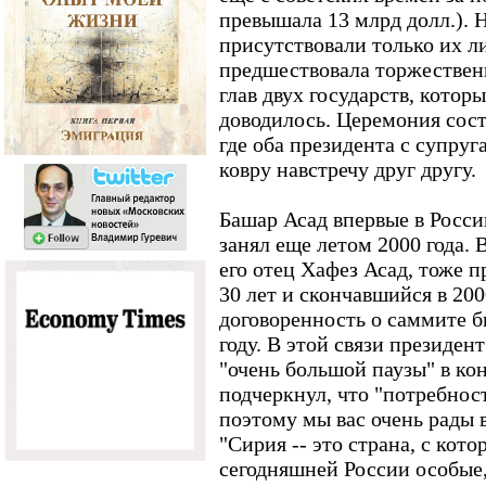
превышала 13 млрд долл.). 
присутствовали только их 
предшествовала торжествен
глав двух государств, котор
доводилось. Церемония сост
где оба президента с супру
ковру навстречу друг другу.
Башар Асад впервые в Росси
занял еще летом 2000 года.
его отец Хафез Асад, тоже 
30 лет и скончавшийся в 2000
договоренность о саммите б
году. В этой связи президе
"очень большой паузы" в ко
подчеркнул, что "потребност
поэтому мы вас очень рады 
"Сирия -- это страна, с кот
сегодняшней России особые,