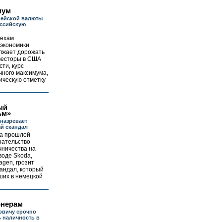
мум
пейской валюты
оссийскую
пехам
 экономики
лжает дорожать
нвесторы в США
ти, курс
чного максимума,
ическую отметку
ый
ьм»
 назревает
й скандал
а прошлой
рательство
чничества на
воде Skoda,
gen, грозит
андал, который
ших в немецкой
онерам
овичу срочно
 наличность в