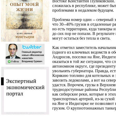
Востоке Константин Пуликовский. 
сложилась в республике, может быт
проблемами в недалеком будущем.
Проблема номер один -- северный з
что 30--40% грузов в отдаленные 
но есть территории, куда танкеры
до сих пор не попали. В результат
могут остаться без тепла и света.
Как отметил заместитель начальни
(одного из ключевых ведомств в о
Андросов, поселки на Яне, Индиги
оказаться в той же ситуации, что с
автономном округе, где президент
увольнять губернатора. Правда, ес
Корякию топливо для котельных и
завозить ледоколами, а вот на севе
удастся. Впрочем, грузы в Верхнея
труднодоступные районы Республик
как сибирские реки, которые в эти
транспортных артерий, из-за сухо
на Яне и Индигирке не позволяют 
грузом. О крупнотоннажных танкер