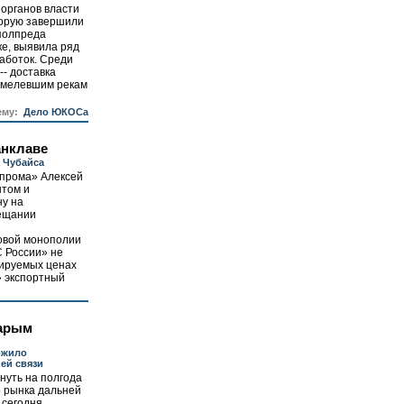
органов власти
оторую завершили
 полпреда
е, выявила ряд
аботок. Среди
-- доставка
обмелевшим рекам
ему:
Дело ЮКОСа
анклаве
 Чубайса
прома» Алексей
нтом и
у на
вещании
овой монополии
С России» не
лируемых ценах
» экспортный
тарым
ожило
ей связи
нуть на полгода
 рынка дальней
 сегодня