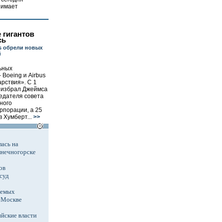
нимает
 гигантов
сь
us обрели новых
й
ьных
 Boeing и Airbus
арствия». C 1
g избрал Джеймса
едателя совета
ного
рпорации, а 25
в Хумберт...
>>
ась на
лнечногорске
ов
суд
аемых
в Москве
йские власти