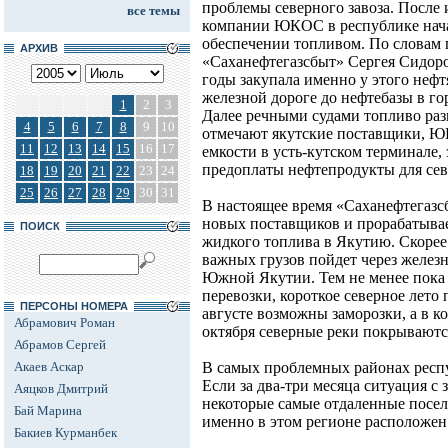
проблемы северного завоза. После
все темы
компании ЮКОС в республике нача
обеспечении топливом. По словам 
АРХИВ
«Саханефтегазсбыт» Сергея Сидор
годы закупала именно у этого нефт
железной дороге до нефтебазы в го
1
2
3
Далее речными судами топливо разв
4
5
6
7
8
9
10
отмечают якутские поставщики, Ю
11
12
13
14
15
16
17
емкости в усть-кутском терминале, 
предоплаты нефтепродукты для севе
18
19
20
21
22
23
24
25
26
27
28
29
30
31
В настоящее время «Саханефтегазс
новых поставщиков и прорабатывае
ПОИСК
жидкого топлива в Якутию. Скорее
важных грузов пойдет через желе
Южной Якутии. Тем не менее пока
перевозки, короткое северное лето 
ПЕРСОНЫ НОМЕРА
августе возможны заморозки, а в ко
Абрамович Роман
октября северные реки покрываютс
Абрамов Сергей
Акаев Аскар
В самых проблемных районах респу
Если за два-три месяца ситуация с 
Аяцков Дмитрий
некоторые самые отдаленные поселк
Бай Марина
именно в этом регионе расположен
Бакиев Курманбек