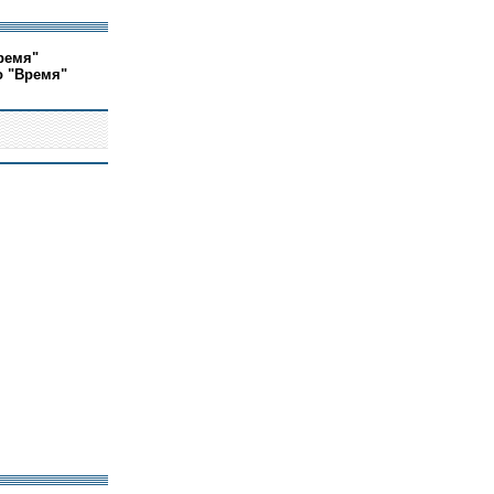
ремя"
о "Время"