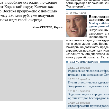
ов, подобные якутским, по словам
доминирующее положение за
т Корякский округ, Камчатская
"Ростелеком"...
>>
го Востока предложено с помощью
//
05.07.2005
мму 230 млн руб. уже получило
Безвластие
закончило
пока ждет своей очереди.
Boeing и Airb
руководителе
Илья СЕРГЕЕВ, Якутск
В крупнейших
авиастроител
корпорациях --
-- закончился период «междуц
июля совет директоров Boein
Макнерни на должности предс
директоров, президента и глав
исполнительного директора ко
июня у руля Airbus встал Густа
БЕЗ КОМMЕНТАРИЕВ
18:51, 16 декабря
Радикальная молодежь собрал
площади в подмосковном Со
18:32, 16 декабря
Путин отверг упреки адвокат
Ходорковского в давлении на 
17:58, 16 декабря
Задержан один из предполаг
организаторов беспорядков 
17:10, 16 декабря
Европарламент призвал росси