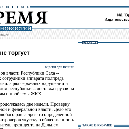
ИД "В
Издательств
/
поиск
не торгует
версия для печати
ов власти Республики Саха --
х сотрудники аппарата полпреда
ыявила ряд серьезных нарушений и
ем республики -- доставка грузов на
кам и проблемы ЖКХ.
продолжалась две недели. Проверку
ной и федеральной власти. Дело это
 любого ранга чревато определенной
онтролеров якутскую общественность
итель президента на Дальнем
ТАКЖЕ В РУБРИКЕ