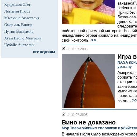
занавеса"
Кудряшов Олег
ребенок и
Левитин Игорь
Принс Уил
Баженова 
Мыскина Анастасия
девочка п
Омар аль-Башир
следовате
собственной приемной матерью. Россий
Путин Владимир
немедленно отреагировало на инцидент
Хуан Пабло Монтойя
>>
свой контроль.
Чубайс Анатолий
//
11.07.2005
все персоны
Игра в
NASA приу
урагану
Американц
сорвать п
станции ш
заинтерес
мыслимые 
представи
>
июля...
//
11.07.2005
Вино не доказано
Мэр Твери обвинил силовиков в убийств
В начале июля было возбуждено уголов