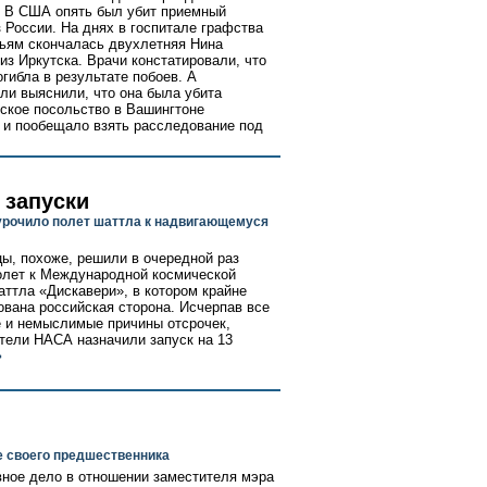
. В США опять был убит приемный
з России. На днях в госпитале графства
ьям скончалась двухлетняя Нина
из Иркутска. Врачи констатировали, что
огибла в результате побоев. А
ли выяснили, что она была убита
ское посольство в Вашингтоне
 и пообещало взять расследование под
 запуски
рочило полет шаттла к надвигающемуся
ы, похоже, решили в очередной раз
олет к Международной космической
аттла «Дискавери», в котором крайне
ована российская сторона. Исчерпав все
и немыслимые причины отсрочек,
тели НАСА назначили запуск на 13
>
е своего предшественника
ное дело в отношении заместителя мэра