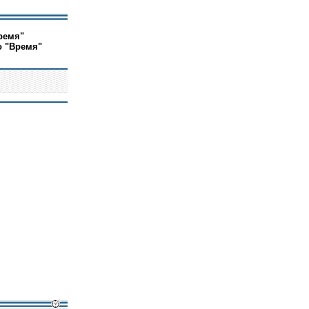
ремя"
о "Время"