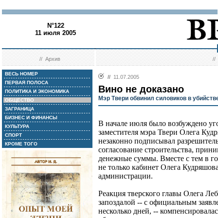
N°122
11 июля 2005
//
Архив
/
ВЕСЬ НОМЕР
//
11.07.2005
ПЕРВАЯ ПОЛОСА
Вино не доказано
ПОЛИТИКА И ЭКОНОМИКА
Мэр Твери обвинил силовиков в убийств
ОБЩЕСТВО
ЗАГРАНИЦА
БИЗНЕС И ФИНАНСЫ
В начале июля было возбуждено уг
КУЛЬТУРА
заместителя мэра Твери Олега Кудр
СПОРТ
незаконно подписывал разрешитель
КРОМЕ ТОГО
согласование строительства, прин
денежные суммы. Вместе с тем в 
не только кабинет Олега Кудряшов
администрации.
Реакция тверского главы Олега Леб
запоздалой -- с официальным заяв
несколько дней, -- компенсировала