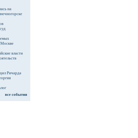
ась на
лнечногорске
ов
суд
аемых
в Москве
йские власти
оятельств
дил Ричарда
еоргия
алог
все события