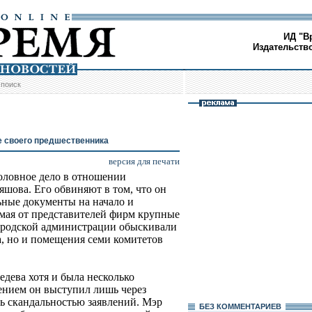
ИД "В
Издательств
/
поиск
е своего предшественника
версия для печати
оловное дело в отношении
яшова. Его обвиняют в том, что он
ные документы на начало и
имая от представителей фирм крупные
городской администрации обыскивали
а, но и помещения семи комитетов
едева хотя и была несколько
лением он выступил лишь через
сь скандальностью заявлений. Мэр
БЕЗ КОМMЕНТАРИЕВ