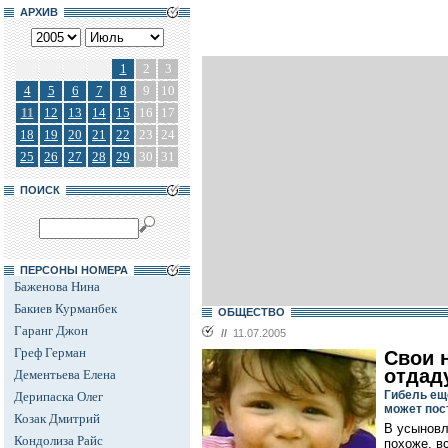
АРХИВ
1
2
3
4
5
6
7
8
9
10
11
12
13
14
15
16
17
18
19
20
21
22
23
24
25
26
27
28
29
30
31
ПОИСК
ПЕРСОНЫ НОМЕРА
Баженова Нина
Бакиев Курманбек
ОБЩЕСТВО
Гаранг Джон
//
11.07.2005
Греф Герман
Свои н
отдад
Дементьева Елена
Гибель ещ
Дерипаска Олег
может пос
Козак Дмитрий
В усыновл
Кондолиза Райс
похоже, в