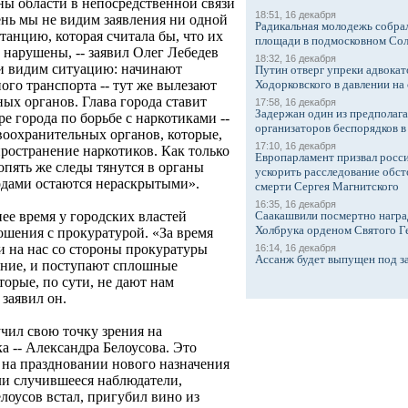
ы области в непосредственной связи
18:51, 16 декабря
нь мы не видим заявления ни одной
Радикальная молодежь собрал
анцию, которая считала бы, что их
площади в подмосковном Со
 нарушены, -- заявил Олег Лебедев
18:32, 16 декабря
ми видим ситуацию: начинают
Путин отверг упреки адвокат
Ходорковского в давлении на 
го транспорта -- тут же вылезают
ых органов. Глава города ставит
17:58, 16 декабря
Задержан один из предполаг
е города по борьбе с наркотиками --
организаторов беспорядков 
оохранительных органов, которые,
17:10, 16 декабря
ространение наркотиков. Как только
Европарламент призвал росси
опять же следы тянутся в органы
ускорить расследование обст
одами остаются нераскрытыми».
смерти Сергея Магнитского
16:35, 16 декабря
Саакашвили посмертно награ
ее время у городских властей
Холбрука орденом Святого Г
шения с прокуратурой. «За время
 на нас со стороны прокуратуры
16:14, 16 декабря
Ассанж будет выпущен под з
ение, и поступают сплошные
торые, по сути, не дают нам
 заявил он.
учил свою точку зрения на
 -- Александра Белоусова. Это
 на праздновании нового назначения
ли случившееся наблюдатели,
лоусов встал, пригубил вино из