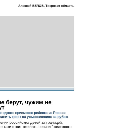
Алексей БЕЛОВ, Тверская область
е берут, чужим не
ут
е одного приемного ребенка из России
тавить крест на усыновлениях за рубеж
ении российских детей за границей,
се-таки стоит ожидать период "железного