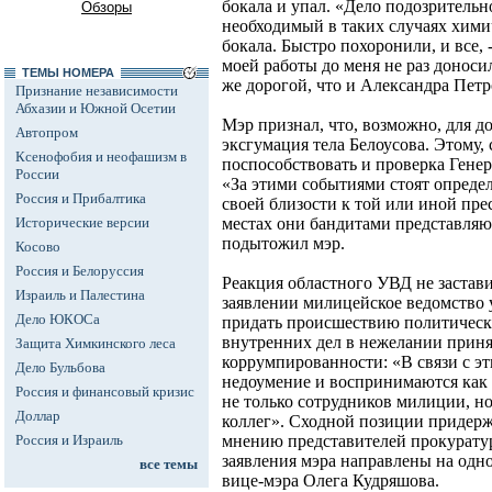
бокала и упал. «Дело подозрительн
Обзоры
необходимый в таких случаях хими
бокала. Быстро похоронили, и все, --
моей работы до меня не раз доноси
ТЕМЫ НОМЕРА
же дорогой, что и Александра Петр
Признание независимости
Абхазии и Южной Осетии
Мэр признал, что, возможно, для до
Автопром
эксгумация тела Белоусова. Этому, 
Ксенофобия и неофашизм в
поспособствовать и проверка Гене
России
«За этими событиями стоят опреде
Россия и Прибалтика
своей близости к той или иной пр
Исторические версии
местах они бандитами представляют
подытожил мэр.
Косово
Россия и Белоруссия
Реакция областного УВД не застав
Израиль и Палестина
заявлении милицейское ведомство у
Дело ЮКОСа
придать происшествию политическ
внутренних дел в нежелании приня
Защита Химкинского леса
коррумпированности: «В связи с э
Дело Бульбова
недоумение и воспринимаются как
Россия и финансовый кризис
не только сотрудников милиции, но
Доллар
коллег». Сходной позиции придерж
Россия и Израиль
мнению представителей прокурату
заявления мэра направлены на одно
все темы
вице-мэра Олега Кудряшова.