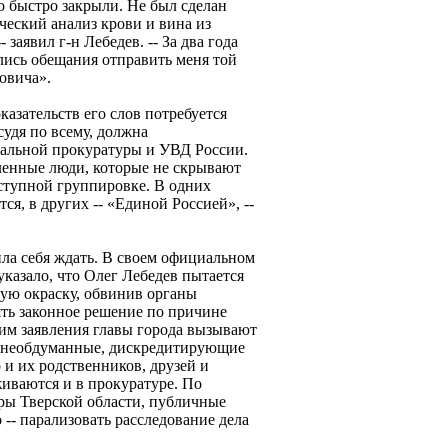
о быстро закрыли. Не был сделан
ческий анализ крови и вина из
 заявил г-н Лебедев. -- За два года
лись обещания отправить меня той
овича».
казательств его слов потребуется
судя по всему, должна
ральной прокуратуры и УВД России.
ленные люди, которые не скрывают
еступной группировке. В одних
ся, в других -- «Единой Россией», --
ила себя ждать. В своем официальном
казало, что Олег Лебедев пытается
ую окраску, обвинив органы
ть законное решение по причине
тим заявления главы города вызывают
 необдуманные, дискредитирующие
 и их родственников, друзей и
иваются и в прокуратуре. По
ры Тверской области, публичные
 -- парализовать расследование дела