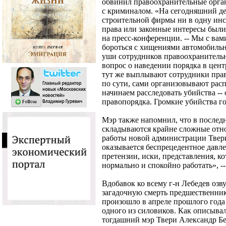
обвинил правоохранительные орган
с криминалом. «На сегодняшний де
строительной фирмы ни в одну инст
права или законные интересы были
на пресс-конференции. -- Мы с ва
бороться с хищениями автомобильно
уши сотрудников правоохранительн
вопрос о наведении порядка в центр
тут же выплывают сотрудники прав
по сути, сами организовывают расп
начинаем расследовать убийства -- 
правопорядка. Громкие убийства г
Мэр также напомнил, что в последн
складываются крайне сложные отно
работы новой администрации Твери
оказывается беспрецедентное давл
претензии, иски, представления, ко
нормально и спокойно работать», --
Вдобавок ко всему г-н Лебедев озв
загадочную смерть предшественника
произошло в апреле прошлого года
одного из силовиков. Как описыва
тогдашний мэр Твери Александр Бе