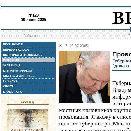
N°128
19 июля 2005
//
Архив
/
ВЕСЬ НОМЕР
//
19.07.2005
ПЕРВАЯ ПОЛОСА
Прово
ПОЛИТИКА И ЭКОНОМИКА
Губерна
ОБЩЕСТВО
"доказа
ЗАГРАНИЦА
КРУПНЫМ ПЛАНОМ
БИЗНЕС И ФИНАНСЫ
КУЛЬТУРА
Губерн
СПОРТ
Владим
КРОМЕ ТОГО
информ
истори
местных чиновников крупно
провокация. Я вхожу в спис
на пост губернатора. Мои 
делают все возможное, чтоб