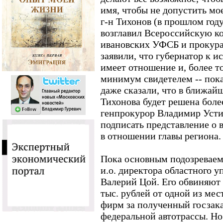
имя, чтобы не допустить мое
г-н Тихонов (в прошлом год
возглавил Всероссийскую к
ивановских УФСБ и прокура
заявили, что губернатор к и
имеет отношение и, более то
минимум свидетелем -- пок
даже сказали, что в ближайш
Тихонова будет решена боле
генпрокурор Владимир Усти
подписать представление о 
в отношении главы региона.
Пока основным подозреваемы
и.о. директора областного 
Валерий Цой. Его обвиняют 
тыс. рублей от одной из ме
фирм за полученный госзак
федеральной автотрассы. Но