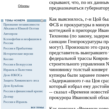
скрывают, что, по их данны
Обзоры
предназначаться губернатору
Как выяснилось, г-н Цой б
ТЕМЫ НОМЕРА
ФСБ и прокуратуры в минув
Признание независимости
Абхазии и Южной Осетии
коттеджей в пригороде Иван
Автопром
Тихонова (по закону, задерж
Ксенофобия и неофашизм в
санкции Генпрокуратуры пр
России
могут). Произошло это сразу
Россия и Прибалтика
представитель выигравшего 
Исторические версии
федеральной трассы Ковро
Косово
строительного управления 
Россия и Белоруссия
чиновнику толстый конверт с
Израиль и Палестина
купюры были заранее помеч
Дело ЮКОСа
«Задержанного г-на Цоя сраз
Защита Химкинского леса
который избрал ему достойн
Дело Бульбова
-- сказал «Времени новост
Россия и финансовый кризис
Доллар
прокурора Ивановской обла
Россия и Израиль
все темы
Как пояснил «Времени ново