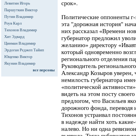
срок».
Левитин Игорь
Паршуткин Виктор
Политические оппоненты г-н
Путин Владимир
эта "дорожная история" нача
Роув Карл
Тихонов Владимир
них рассказал «Времени нов
Хит Эдвард
губернатор предложил увол
Цинман Владимир
желанию» директору «Ивавт
Эрдоган Реджеп Тайип
который одновременно возг
Ющенко Виктор
регионального отделения па
Якунин Владимир
Руководитель регионального
все персоны
Александр Козыров уверен, ч
немилость губернатора имен
«политической активности»,
видеть на этом посту своего
предлогом, что Васильев яко
дорожного фонда, переводя и
Тихонов устраивал постоян
в надежде найти хоть какие-
налево. Но ни одна ревизио
выявила. Тогда губернатор у