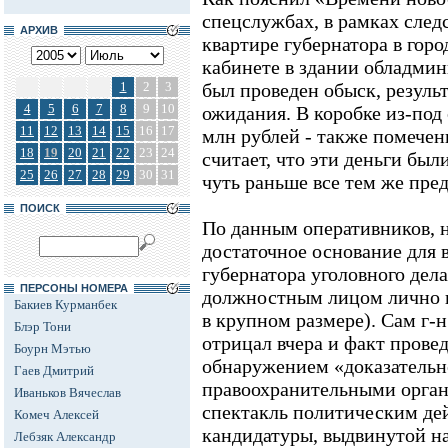
спецслужбах, в рамках след
АРХИВ
квартире губернатора в горо
кабинете в здании обладмин
1
2
3
был проведен обыск, результ
4
5
6
7
8
9
10
ожидания. В коробке из-под
11
12
13
14
15
16
17
млн рублей - также помечен
18
19
20
21
22
23
24
считает, что эти деньги был
25
26
27
28
29
30
31
чуть раньше все тем же пре
ПОИСК
По данным оперативников, 
достаточное основание для
губернатора уголовного дела
ПЕРСОНЫ НОМЕРА
должностным лицом лично и
Бакиев Курманбек
в крупном размере). Сам г-
Блэр Тони
отрицал вчера и факт провед
Боурн Мэтью
обнаружением «доказательно
Гаев Дмитрий
правоохранительными органа
Иваньков Вячеслав
спектакль политическим дей
Комеч Алексей
кандидатуры, выдвинутой на
Лебзяк Александр