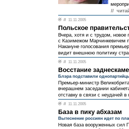
меропри
// чита
//
11.11.2005
Польское правительс
Вчера, хотя и с трудом, новое
с Казимежом Марчинкевичем п
Накануне голосования премьер
видит внешнюю политику стран
//
11.11.2005
Восстание заднескам
Блэра подставили однопартийц
Премьер-министр Великобрита
вчерашнем заседании кабинета
отставку в связи с неудачей в 
//
11.11.2005
База в пику абхазам
Вытеснение россиян идет по пл
Новая база вооруженных сил Г