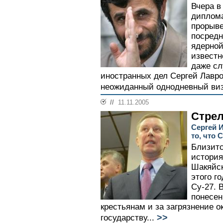
Вчера в
диплома
прорыв
посредн
ядерной
известн
даже сл
иностранных дел Сергей Лавр
неожиданный однодневный визи
//
11.11.2005
Стрел
Сергей И
то, что 
Близитс
история
Шакяйск
этого г
Су-27. 
понесе
крестьянам и за загрязнение 
>>
государству...