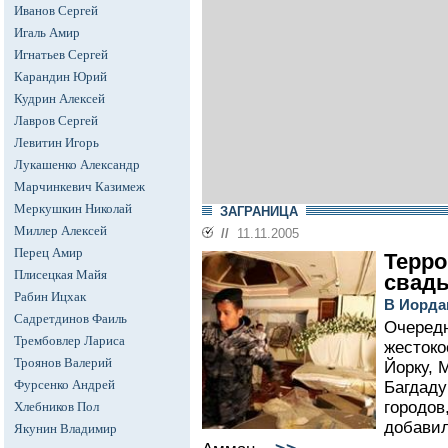
Иванов Сергей
Игаль Амир
Игнатьев Сергей
Карандин Юрий
Кудрин Алексей
Лавров Сергей
Левитин Игорь
Лукашенко Александр
Марчинкевич Казимеж
Меркушкин Николай
ЗАГРАНИЦА
Миллер Алексей
//
11.11.2005
Перец Амир
Терро
Плисецкая Майя
свад
Рабин Ицхак
В Иорда
Садретдинов Фаиль
Очередн
Трембовлер Лариса
жестоко
Троянов Валерий
Йорку, 
Фурсенко Андрей
Багдаду
городов
Хлебников Пол
добавил
Якунин Владимир