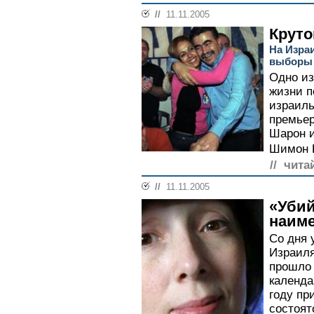
//
11.11.2005
Круто
На Изра
выборы
Одно из
жизни п
израиль
премьер
Шарон и
Шимон П
// чита
//
11.11.2005
«Уби
наиме
Со дня 
Израиля
прошло 
календа
году пр
состоят