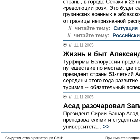
страны, в городе Сенаки к 23 
«революции роз». Это будет с
грузинских военных в абхазско
от границы непризнанной респу
// читайте тему:
Ситуация 
// читайте тему:
Российски
//
11.11.2005
Жизнь и быт Алексан
Турфирмы Белоруссии предлаг
путешествие по местам, где п
президент страны 51-летний А
середины этого года развитие 
туризма -- обязательный аспек
//
11.11.2005
Асад разочаровал Зап
Президент Сирии Башар Асад 
преподавателями и студентами
>>
университета...
Свидетельство о регистрации СМИ:
Принимаются вопросы