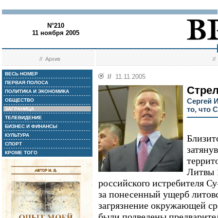
N°210
11 ноября 2005
//
Архив
/
ВЕСЬ НОМЕР
//
11.11.2005
ПЕРВАЯ ПОЛОСА
Стрел
ПОЛИТИКА И ЭКОНОМИКА
Сергей И
ОБЩЕСТВО
то, что 
ЗАГРАНИЦА
ТЕЛЕВИДЕНИЕ
БИЗНЕС И ФИНАНСЫ
КУЛЬТУРА
Близит
СПОРТ
затяну
КРОМЕ ТОГО
террит
Литвы 1
российского истребителя Су-
за понесенный ущерб литов
загрязнение окружающей сре
были подведены предварите