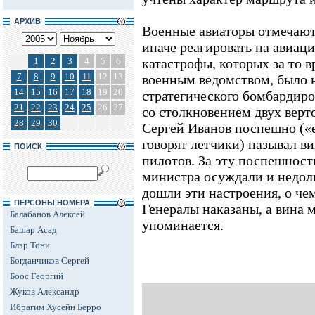
АРХИВ
Военные авиаторы отмечают,
иначе реагировать на авиац
1
2
3
4
5
6
катастрофы, которых за то в
7
8
9
10
11
12
13
военным ведомством, было н
14
15
16
17
18
19
20
стратегического бомбардиро
21
22
23
24
25
26
27
со столкновением двух верт
28
29
30
Сергей Иванов поспешно («
говорят летчики) называл 
ПОИСК
пилотов. За эту поспешност
министра осуждали и недол
дошли эти настроения, о че
ПЕРСОНЫ НОМЕРА
Генералы наказаны, а вина 
Балабанов Алексей
упоминается.
Башар Асад
Блэр Тони
Богданчиков Сергей
Боос Георгий
Жуков Александр
Ибрагим Хусейн Берро