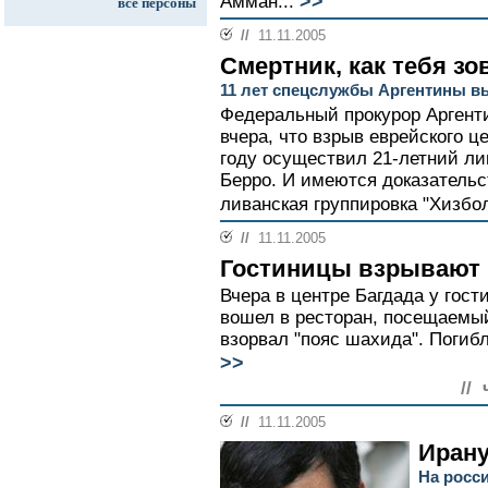
>>
Амман...
все персоны
//
11.11.2005
Смертник, как тебя зо
11 лет спецслужбы Аргентины в
Федеральный прокурор Аргент
вчера, что взрыв еврейского ц
году осуществил 21-летний л
Берро. И имеются доказательст
ливанская группировка "Хизбол
//
11.11.2005
Гостиницы взрывают 
Вчера в центре Багдада у гос
вошел в ресторан, посещаемы
взорвал "пояс шахида". Погибл
>>
//
//
11.11.2005
Ирану
На росс