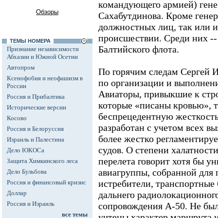
командующего армией) гене
Обзоры
Сахабутдинова. Кроме генер
должностных лиц, так или и
происшествии. Среди них -
ТЕМЫ НОМЕРА
Балтийского флота.
Признание независимости
Абхазии и Южной Осетии
Автопром
По горячим следам Сергей 
Ксенофобия и неофашизм в
по организации и выполнени
России
Авиаторы, привыкшие к стр
Россия и Прибалтика
которые «писаны кровью», 
Исторические версии
беспрецедентную жесткость
Косово
разработан с учетом всех в
Россия и Белоруссия
более жестко регламентиру
Израиль и Палестина
судов. О степени халатност
Дело ЮКОСа
перелета говорит хотя бы у
Защита Химкинского леса
авиагруппы, собранной для п
Дело Бульбова
истребители, транспортные 
Россия и финансовый кризис
Доллар
дальнего радиолокационног
Россия и Израиль
сопровождения А-50. Не был
все темы
учтены характер маршрута и