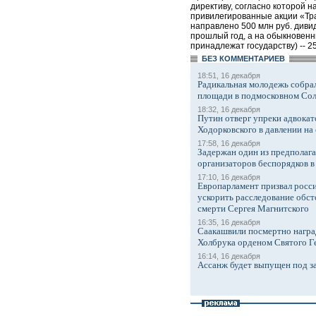
директиву, согласно которой н
привилегированные акции «Тр
направлено 500 млн руб. диви
прошлый год, а на обыкновен
принадлежат государству) -- 25
БЕЗ КОМMЕНТАРИЕВ
18:51, 16 декабря
Радикальная молодежь собрал
площади в подмосковном Со
18:32, 16 декабря
Путин отверг упреки адвокат
Ходорковского в давлении на 
17:58, 16 декабря
Задержан один из предполаг
организаторов беспорядков 
17:10, 16 декабря
Европарламент призвал росси
ускорить расследование обст
смерти Сергея Магнитского
16:35, 16 декабря
Саакашвили посмертно награ
Холбрука орденом Святого Г
16:14, 16 декабря
Ассанж будет выпущен под з