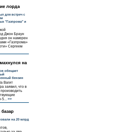
ие лорда
ыл для встреч с
ми
ых "Газпрома" и
кой
рд Джон Браун
годня он намерен
вами «Газпрома»
фти» Сергеем
махнулся на
ов обещает
мый
венный бензин
а Вагит
ра заявил, что в
т производить
тствующие
5...
>>
 базар
говали на 20 млрд
тов,
олько за два