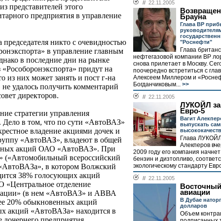
//
22.11.2005
из представителей этого
Возвращен
итарного предприятия в управление
Брауна
Глава ВР приб
руководителя
государственн
а председателя никто с очевидностью
"Роснефти"
Глава британс
ронэкспорта» в управление главным
нефтегазовой компании ВР ло
нако в последние дни на рынке
снова прилетает в Москву. Се
з «Рособоронэкспорта» придут на
поочередно встретиться с гла
то из них может занять и пост г-на
Алексеем Миллером и «Росне
Богданчиковым...
>>
 не удалось получить комментарий
овет директоров.
//
22.11.2005
ЛУКОЙЛ за
Евро-5
ание стратегии управления
Вагит Алекпер
. Дело в том, что по сути «АвтоВАЗ»
выпускать са
екрестное владение акциями дочек и
высококачест
Глава ЛУКОЙЛ
группу «АвтоВАЗ», владеют в общей
Алекперов вче
нных акций ОАО «АвтоВАЗ». При
2009 году его компания начне
» («Автомобильный всероссийский
бензин и дизтопливо, соотве
экологическому стандарту Евро-
я «АвтоВАЗа», в котором Волжский
одится 38% голосующих акций
//
22.11.2005
О «Центральное отделение
Восточный
авиации
рации» (в нем «АвтоВАЗ» и АВВА
В Дубае натор
лее 20% обыкновенных акций
долларов
х акций «АвтоВАЗа» находится в
Объем контрак
е дочернего предприятия
подписанных т