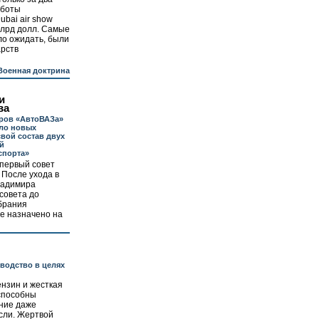
аботы
bai air show
млрд долл. Самые
ло ожидать, были
арств
Военная доктрина
и
ва
ров «АвтоВАЗа»
ло новых
свой состав двух
й
спорта»
первый совет
 После ухода в
Владимира
совета до
брания
е назначено на
зводство в целях
нзин и жесткая
 способны
ние даже
сли. Жертвой