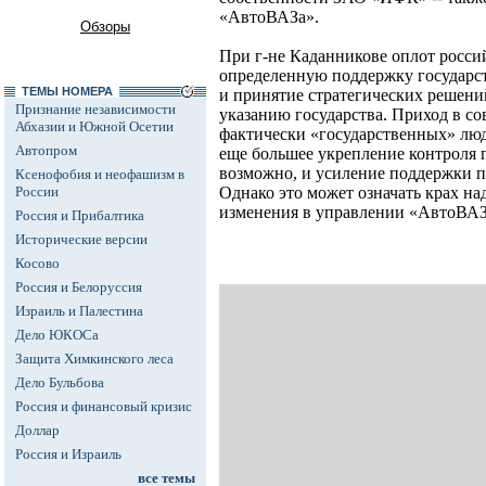
«АвтоВАЗа».
Обзоры
При г-не Каданникове оплот росси
определенную поддержку государст
ТЕМЫ НОМЕРА
и принятие стратегических решений
Признание независимости
указанию государства. Приход в со
Абхазии и Южной Осетии
фактически «государственных» люд
Автопром
еще большее укрепление контроля г
возможно, и усиление поддержки п
Ксенофобия и неофашизм в
России
Однако это может означать крах н
изменения в управлении «АвтоВАЗ
Россия и Прибалтика
Исторические версии
Косово
Россия и Белоруссия
Израиль и Палестина
Дело ЮКОСа
Защита Химкинского леса
Дело Бульбова
Россия и финансовый кризис
Доллар
Россия и Израиль
все темы