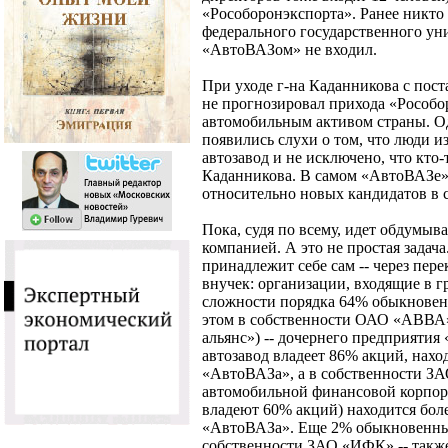
«Рособоронэкспорта». Ранее никто 
федерального государственного ун
«АвтоВАЗом» не входил.
При уходе г-на Каданникова с пост
не прогнозировал прихода «Рособо
автомобильным активом страны. Од
появились слухи о том, что люди и
автозавод и не исключено, что кто-
Каданникова. В самом «АвтоВАЗе»
относительно новых кандидатов в с
Пока, судя по всему, идет обдумыв
компанией. А это не простая задача
принадлежит себе сам -- через пер
внучек: организации, входящие в 
сложности порядка 64% обыкнове
этом в собственности ОАО «АВВА
альянс») -- дочернего предприяти
автозавод владеет 86% акций, нах
«АвтоВАЗа», а в собственности ЗА
автомобильной финансовой корпо
владеют 60% акций) находится бо
«АвтоВАЗа». Еще 2% обыкновенны
собственности ЗАО «ИФК» -- такж