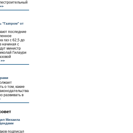
илестроительный
>>
ь "Газпром" от
мают последние
ленное
 газ с 62,5 до
в начиная с
едут министр
Николай Гилаури
азовой
>>
орами
должает
ь о том, какие
законодательства
о развивать в
>
совет
дил Михаила
идендами
дков подписал