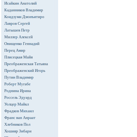
Исайкин Анатолий
Каданников Владимир
Коидзуми Дзюнъитиро
Лавров Сергей
Латышев Петр
Миллер Алексей
Онищенко Геннадий
Перец Амир
Плисецкая Майя
Преображенская Татьяна
Преображенский Игорь
Путин Владимир
Роберт Мугабе
Роднина Ирина
Россель Эдуард
Уолцер Майкл
Фрадков Михаил
Франс ван Анраат
Хлебников Пол
Хошияр Зибари