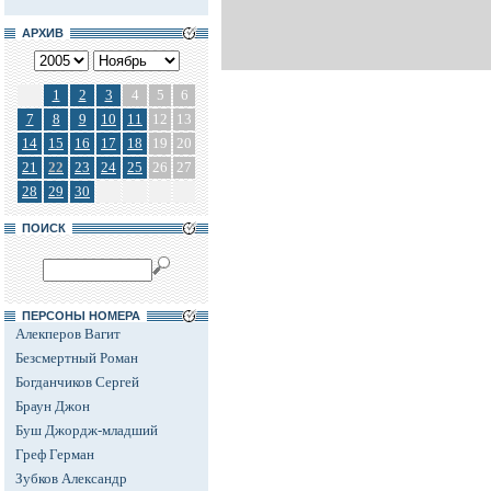
АРХИВ
1
2
3
4
5
6
7
8
9
10
11
12
13
14
15
16
17
18
19
20
21
22
23
24
25
26
27
28
29
30
ПОИСК
ПЕРСОНЫ НОМЕРА
Алекперов Вагит
Безсмертный Роман
Богданчиков Сергей
Браун Джон
Буш Джордж-младший
Греф Герман
Зубков Александр