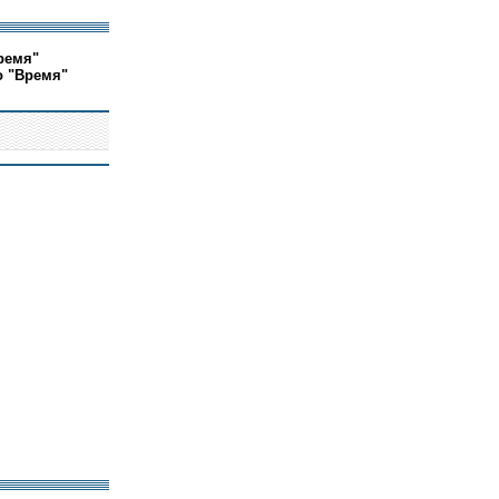
ремя"
о "Время"