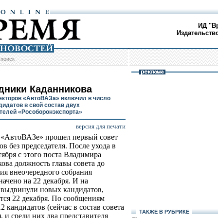
ИД "В
Издательств
/
поиск
дники Каданникова
екторов «АвтоВАЗа» включил в число
дидатов в свой состав двух
телей «Рособоронэкспорта»
версия для печати
 «АвтоВАЗе» прошел первый совет
ов без председателя. После ухода в
тября с этого поста Владимира
ова должность главы совета до
ия внеочередного собрания
начено на 22 декабря. И на
 выдвинули новых кандидатов,
тся 22 декабря. По сообщениям
 кандидатов (сейчас в состав совета
ТАКЖЕ В РУБРИКЕ
, и среди них два представителя