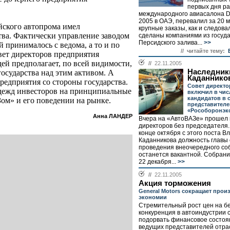
первых дня р
международного авиасалона Du
2005 в ОАЭ, перевалил за 20 
йского автопрома имел
крупные заказы, как и следова
ва. Фактически управление заводом
сделаны компаниями из госуд
Персидского залива...
>>
 принималось с ведома, а то и по
// читайте тему:
вет директоров предприятия
ей предполагает, по всей видимости,
//
22.11.2005
Наследник
осударства над этим активом. А
Каданнико
редприятия со стороны государства.
Совет директо
адежд инвесторов на принципиальные
включил в чис
кандидатов в 
ом» и его поведении на рынке.
представителе
«Рособоронэк
Анна ЛАНДЕР
Вчера на «АвтоВАЗе» прошел 
директоров без председателя.
конце октября с этого поста 
Каданникова должность главы 
проведения внеочередного со
останется вакантной. Собрани
22 декабря...
>>
//
22.11.2005
Акция торможения
General Motors сокращает прои
экономии
Стремительный рост цен на бе
конкуренция в автоиндустрии
подорвать финансовое состоя
ведущих представителей отра