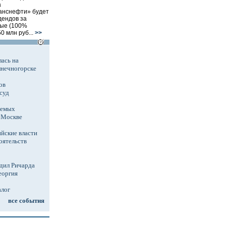
а
анснефти» будет
дендов за
ные (100%
0 млн руб...
>>
ась на
лнечногорске
ов
суд
аемых
в Москве
йские власти
оятельств
дил Ричарда
еоргия
алог
все события