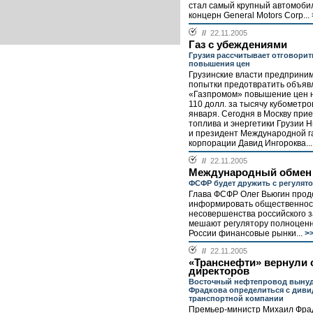
стал самый крупный автомоб
концерн General Motors Corp...
//
22.11.2005
Газ с убеждениями
Грузия рассчитывает отговорит
повышения цен
Грузинские власти предприни
попытки предотвратить объяв
«Газпромом» повышение цен на
110 долл. за тысячу кубометро
января. Сегодня в Москву при
топлива и энергетики Грузии 
и президент Международной г
корпорации Давид Ингороква...
//
22.11.2005
Международный обмен
ФСФР будет дружить с регулят
Глава ФСФР Олег Вьюгин про
информировать общественност
несовершенства российского 
мешают регулятору полноценн
России финансовые рынки...
>
//
22.11.2005
«Транснефти» вернули 
директоров
Восточный нефтепровод выну
Фрадкова определиться с див
транспортной компании
Премьер-министр Михаил Фра