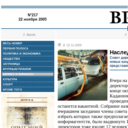
N°217
22 ноября 2005
//
Архив
/
ВЕСЬ НОМЕР
//
22.11.2005
ПЕРВАЯ ПОЛОСА
Насле
ПОЛИТИКА И ЭКОНОМИКА
Совет дир
ОБЩЕСТВО
новых кан
ЗАГРАНИЦА
представи
КРУПНЫМ ПЛАНОМ
БИЗНЕС И ФИНАНСЫ
КУЛЬТУРА
Вчера на
СПОРТ
директор
КРОМЕ ТОГО
конце ок
Каданник
проведен
останется вакантной. Собрание наз
вчерашнем заседании члены совета
избрать которых также предполагае
информагентств, было выдвинуто 12
директоров тоже входят 12 человек)