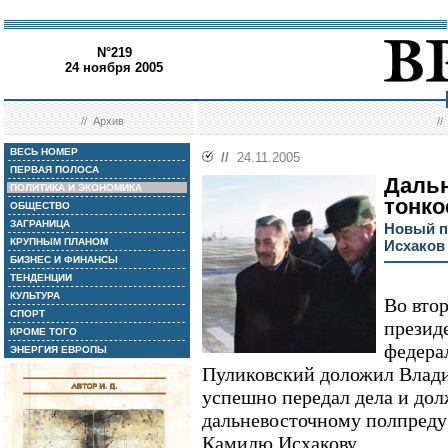
N°219
24 ноября 2005
//
Архив
/
ВЕСЬ НОМЕР
//
24.11.2005
ПЕРВАЯ ПОЛОСА
Дальн
ПОЛИТИКА И ЭКОНОМИКА
тонко
ОБЩЕСТВО
ЗАГРАНИЦА
Новый п
КРУПНЫМ ПЛАНОМ
Исхаков
БИЗНЕС И ФИНАНСЫ
ТЕНДЕНЦИИ
КУЛЬТУРА
Во вто
СПОРТ
презид
КРОМЕ ТОГО
федера
ЭНЕРГИЯ ЕВРОПЫ
Пуликовский доложил Влади
успешно передал дела и до
дальневосточному полпреду
Камилю Исхакову.