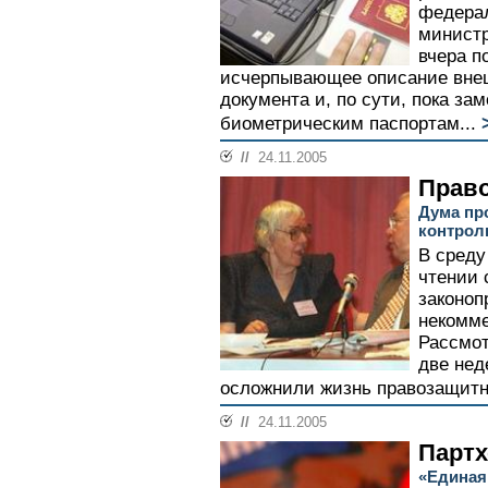
федерал
минист
вчера п
исчерпывающее описание внеш
документа и, по сути, пока за
биометрическим паспортам...
//
24.11.2005
Прав
Дума пр
контрол
В среду
чтении 
законоп
некомме
Рассмот
две нед
осложнили жизнь правозащитн
//
24.11.2005
Партх
«Единая