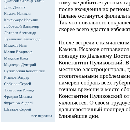
Джонсон-Серлиф Эллен
тому же добиться устных га
Дрис Джетту
после вхождения их региона 
Камиль Исхаков
Палане останутся филиалы в
Квирикадзе Ираклия
Так что повального сокращ
Лобовской Владимир
скорее всего удастся избежат
Лоторев Александр
Лукашенко Александр
После встречи с камчатским
Малахов Иван
Камиль Исхаков отправился
Малин Владимир
поездку по Дальнему Восток
Мандиль Клод
Константин Пуликовский. В
Медведев Дмитрий
местную электроцентраль, г
Пуликовский Константин
отопительными проблемами 
Рязанов Эльдар
намерен собрать всех губер
Собянин Сергей
точном времени и месте сбо
Тимербаев Роланд
Константин Пуликовский от
Фрадков Михаил
уклоняется. О своем трудоу
Фурсенко Андрей
дальневосточный полпред о
Шаталов Сергей
ближайшие дни.
все персоны