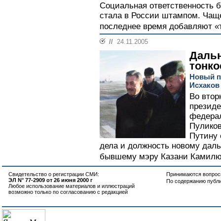
Социальная ответственность б
стала в России штампом. Чаще
последнее время добавляют «т
//
24.11.2005
Дальн
тонко
Новый п
Исхаков
Во втор
президе
федерал
Пулико
Путину 
дела и должность новому даль
бывшему мэру Казани Камилю
Свидетельство о регистрации СМИ:
Принимаются вопросы
ЭЛ N° 77-2909 от 26 июня 2000 г
По содержанию публ
Любое использование материалов и иллюстраций
возможно только по согласованию с редакцией