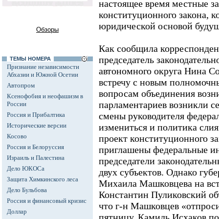
настоящее время местные за
конституционного закона, к
юридической основой будущ
Обзоры
Как сообщила корреспонден
председатель законодательн
ТЕМЫ НОМЕРА
Признание независимости
автономного округа Нина Со
Абхазии и Южной Осетии
встречу с новым полномочн
Автопром
вопросам объединения возни
Ксенофобия и неофашизм в
парламентариев возникли се
России
смены руководителя федера
Россия и Прибалтика
Исторические версии
измениться и политика слия
Косово
проект конституционного за
Россия и Белоруссия
приглашены федеральные ин
Израиль и Палестина
председатели законодательн
Дело ЮКОСа
двух субъектов. Однако губ
Защита Химкинского леса
Михаила Машковцева на вст
Дело Бульбова
Константин Пуликовский об
Россия и финансовый кризис
что г-н Машковцев «отпрос
Доллар
пятницу. Камиль Исхаков п