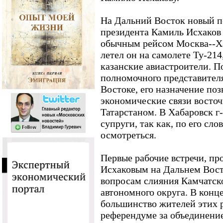
На Дальний Восток новый п
президента Камиль Исхаков
обычным рейсом Москва--Ха
летел он на самолете Ту-214
казанские авиастроители. 
полномочного представител
Востоке, его назначение по
экономические связи восто
Татарстаном. В Хабаровск г
супруги, так как, по его сл
осмотреться.
Первые рабочие встречи, п
Исхаковым на Дальнем Вост
вопросам слияния Камчатско
автономного округа. В конц
большинство жителей этих р
референдуме за объединение