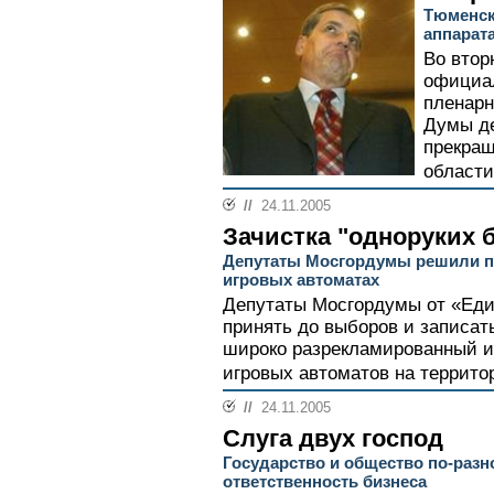
Тюменск
аппарат
Во втор
официал
пленарн
Думы де
прекращ
области
//
24.11.2005
Зачистка "одноруких 
Депутаты Мосгордумы решили по
игровых автоматах
Депутаты Мосгордумы от «Еди
принять до выборов и записат
широко разрекламированный и
игровых автоматов на террито
//
24.11.2005
Слуга двух господ
Государство и общество по-раз
ответственность бизнеса