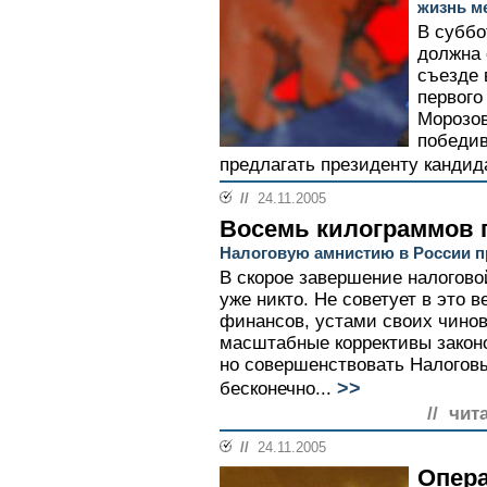
жизнь м
В суббо
должна 
съезде 
первого
Морозов
победив
предлагать президенту кандид
//
24.11.2005
Восемь килограммов
Налоговую амнистию в России п
В скорое завершение налогово
уже никто. Не советует в это 
финансов, устами своих чино
масштабные коррективы законо
но совершенствовать Налоговы
>>
бесконечно...
// чит
//
24.11.2005
Опера