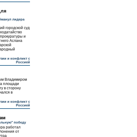
для
бманул лидера
ий городской суд
 ходатайство
нпрокуратуры и
тнего Аслана
арской
народный
узии и конфликт с
Россией
ным Владимиром
на площади
у в сторону
чался в
узии и конфликт с
Россией
нам
ельную" победу
ера работал
лонения от
утра