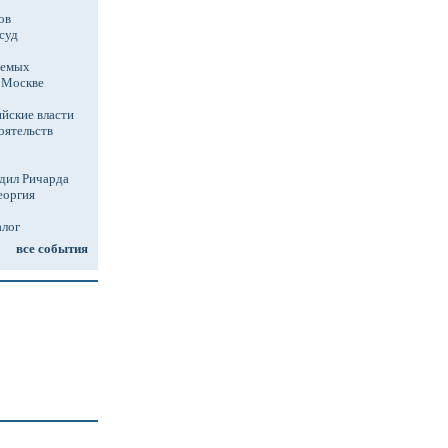
ов
суд
аемых
в Москве
йские власти
оятельств
дил Ричарда
еоргия
алог
все события