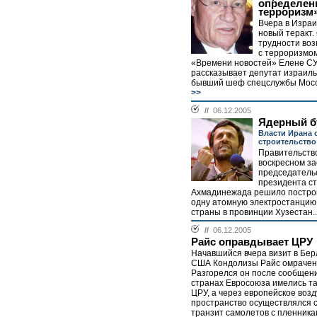
определени
терроризм
Вчера в Изра
новый теракт. 
трудности воз
с терроризмо
«Времени новостей» Елене
рассказывает депутат израиль
бывший шеф спецслужбы Мосс
>>
//
06.12.2005
Ядерный б
Власти Ирана
строительство
Правительств
воскресном з
председатель
президента с
Ахмадинежада решило построи
одну атомную электростанцию 
страны в провинции Хузестан..
//
06.12.2005
Райс оправдывает ЦРУ
Начавшийся вчера визит в Бер
США Кондолизы Райс омрачен
Разгорелся он после сообщений
странах Евросоюза имелись т
ЦРУ, а через европейское воз
пространство осуществлялся 
транзит самолетов с пленникам