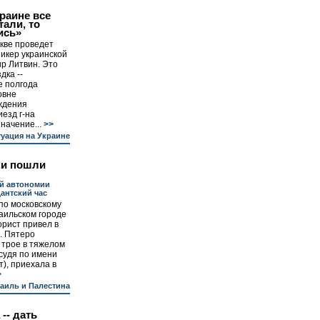
краине все
тали, то
ись»
кве проведет
икер украинской
р Литвин. Это
дка --
е полгода
овне
ждения
езд г-на
начение...
>>
уация на Украине
ки пошли
й автономии
антский час
 по московскому
аильском городе
рист привел в
. Пятеро
 трое в тяжелом
 судя по имени
), приехала в
>
аиль и Палестина
-- дать