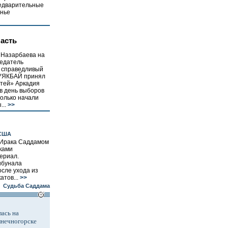
редварительные
енье
ласть
 Назарбаева на
седатель
 справедливый
ТУЯКБАЙ принял
тей» Аркадия
в день выборов
только начали
..
>>
 США
 Ирака Саддамом
ками
ериал.
ибунала
осле ухода из
тов...
>>
Судьба Саддама
ась на
лнечногорске