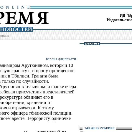
ИД "В
Издательств
/
поиск
версия для печати
ладимиром Арутюняном, который 10
евую гранату в сторону президентов
ник в Тбилиси. Граната была
ь только по случайности.
Арутюнян в тельняшке и шапке вчера
ребовал присутствия представителей
окуратура обвиняет его в
риобретении, хранении и
жия и взрывчатки. К этому
него офицера тбилисской полиции,
своем аресте. Террористу-одиночке
ТАКЖЕ В РУБРИКЕ