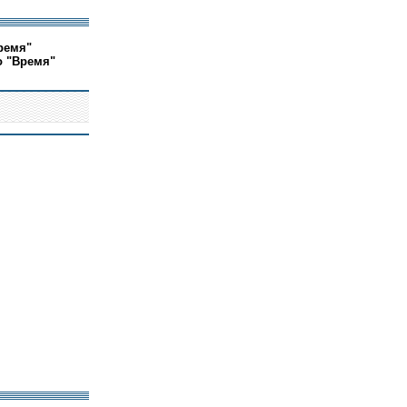
ремя"
о "Время"