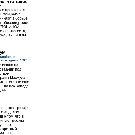
е, что такое
»
иле произошел
О том, какие
никают в борьбе
м, обозревателю
 СУПОНИНОЙ
ского кнессета,
ад Дани ЯТОМ...
ум
 одобрили
 еще одной АЭС
о Ирана на
аседании под
ством
траны Махмуда
ть в стране еще
-- на юго-западе
.
>>
лин госсекретаря
 скандалом.
 о том, что в
айные тюрьмы
душное
секретный
и...
>>