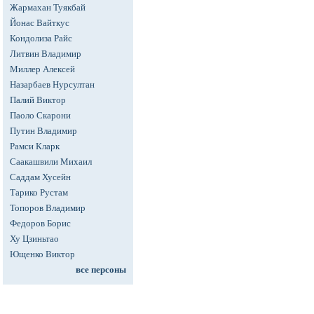
Жармахан Туякбай
Йонас Вайткус
Кондолиза Райс
Литвин Владимир
Миллер Алексей
Назарбаев Нурсултан
Палий Виктор
Паоло Скарони
Путин Владимир
Рамси Кларк
Саакашвили Михаил
Саддам Хусейн
Тарико Рустам
Топоров Владимир
Федоров Борис
Ху Цзиньтао
Ющенко Виктор
все персоны