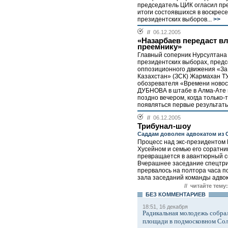
председатель ЦИК огласил п
итоги состоявшихся в воскрес
президентских выборов...
>>
//
06.12.2005
«Назарбаев передаст в
преемнику»
Главный соперник Нурсултана
президентских выборах, пред
оппозиционного движения «За
Казахстан» (ЗСК) Жармахан 
обозревателя «Времени новос
ДУБНОВА в штабе в Алма-Ате 
поздно вечером, когда только-
появляться первые результаты.
//
06.12.2005
Трибунал-шоу
Саддам доволен адвокатом из
Процесс над экс-президентом
Хусейном и семью его соратни
превращается в авантюрный с
Вчерашнее заседание спецтр
прервалось на полтора часа п
зала заседаний команды адвока
// читайте тему:
БЕЗ КОМMЕНТАРИЕВ
18:51, 16 декабря
Радикальная молодежь собрал
площади в подмосковном Со