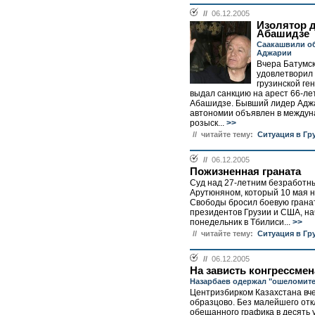
//
06.12.2005
Изолятор 
Абашидзе
Саакашвили о
Аджарии
Вчера Батумск
удовлетворил
грузинской ге
выдал санкцию на арест 66-ле
Абашидзе. Бывший лидер Адж
автономии объявлен в между
розыск...
>>
// читайте тему:
Ситуация в Гр
//
06.12.2005
Пожизненная граната
Суд над 27-летним безработ
Арутюняном, который 10 мая 
Свободы бросил боевую гранат
президентов Грузии и США, на
понедельник в Тбилиси...
>>
// читайте тему:
Ситуация в Гр
//
06.12.2005
На зависть конгрессме
Назарбаев одержал "ошеломит
Центризбирком Казахстана вч
образцово. Без малейшего отк
обещанного графика в десять 