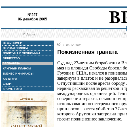
N°227
06 декабря 2005
//
Архив
/
ВЕСЬ НОМЕР
//
06.12.2005
ПЕРВАЯ ПОЛОСА
Пожизненная граната
ПОЛИТИКА И ЭКОНОМИКА
ОБЩЕСТВО
Суд над 27-летним безработным В
ЗАГРАНИЦА
мая на площади Свободы бросил бо
КРУПНЫМ ПЛАНОМ
Грузии и США, начался в понедель
БИЗНЕС И ФИНАНСЫ
завернута в платок и не разорвалас
КУЛЬТУРА
Отпустивший после ареста бороду 
СПОРТ
нервно расхаживал за решеткой и т
КРОМЕ ТОГО
международных организаций. Генпр
совершении теракта, незаконном п
использовании огнестрельного ору
приплюсовывается убийство 37-лет
которого Арутюнян застрелил при 
грозит пожизненное заключение.