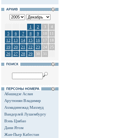
АРХИВ
1
2
3
4
5
6
7
8
9
10
11
12
13
14
15
16
17
18
19
20
21
22
23
24
25
26
27
28
29
30
31
ПОИСК
ПЕРСОНЫ НОМЕРА
Абашидзе Аслан
Арутюнян Владимир
Ахмадинежад Махмуд
Вандерлей Лушембургу
Вэнь Цзябао
Дани Ятом
Жан-Пьер Кабестан