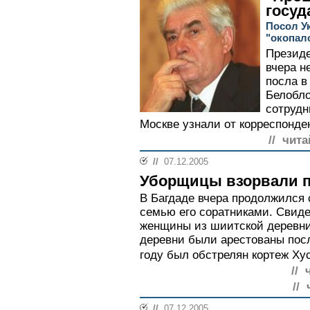
госуд
Посол Ук
"окопал
Презид
вчера н
посла в
Белобло
сотрудн
Москве узнали от корреспонде
// чита
//
07.12.2005
Уборщицы взорвали 
В Багдаде вчера продолжился
семью его соратниками. Свид
женщины из шиитской деревни
деревни были арестованы после
году был обстрелян кортеж Хус
// 
//
//
07.12.2005