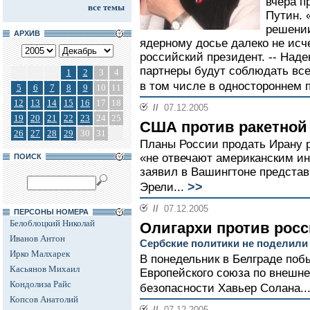
вчера п
все темы
Путин. 
решении
АРХИВ
ядерному досье далеко не исч
российский президент. -- Над
партнеры будут соблюдать все
1
2
3
4
в том числе в одностороннем п
5
6
7
8
9
10
11
12
13
14
15
16
17
18
//
07.12.2005
19
20
21
22
23
24
25
США против ракетной 
26
27
28
29
30
31
Планы России продать Ирану р
«не отвечают американским ин
ПОИСК
заявил в Вашингтоне предста
>>
Эрели...
//
07.12.2005
ПЕРСОНЫ НОМЕРА
Белоблоцкий Николай
Олигархи против росс
Иванов Антон
Сербские политики не поделили
Ирко Малхарек
В понедельник в Белграде поб
Касьянов Михаил
Европейского союза по внешне
Кондолиза Райс
безопасности Хавьер Солана..
Копсов Анатолий
//
07.12.2005