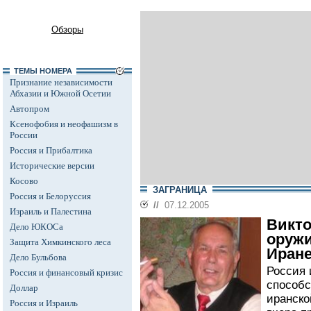
Обзоры
ТЕМЫ НОМЕРА
Признание независимости
Абхазии и Южной Осетии
Автопром
Ксенофобия и неофашизм в
России
Россия и Прибалтика
Исторические версии
Косово
ЗАГРАНИЦА
Россия и Белоруссия
//
07.12.2005
Израиль и Палестина
Викто
Дело ЮКОСа
оружи
Защита Химкинского леса
Иране
Дело Бульбова
Россия 
Россия и финансовый кризис
способс
Доллар
иранско
Россия и Израиль