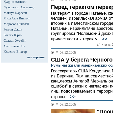
Кудрин Алексей
Перед терактом перек
Лукашенко Александр
Магнус Карлсен
На теракт в городе Натанье, г
человек, израильская армия от
Михайлов Виктор
вторник в палестинском городе
Морозов Николай
Натаньи, израильтяне арестов
Ролинг Джон
группировки "Исламский джиха
Росляк Юрий
>>
причастности к теракту...
Саддам Хусейн
// чита
Хлебников Пол
Ющенко Виктор
//
07.12.2005
все персоны
США у берега Черного
Румыны ждали американских сол
Госсекретарь США Кондолиза 
из Берлина. Там на совместно
канцлером Ангелой Меркель о
ошибки" в связи с негласной 
лиц, подозреваемых в террори
>>
страны...
//
07.12.2005
"Прош