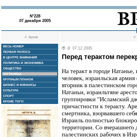
N°228
07 декабря 2005
//
Архив
/
ВЕСЬ НОМЕР
//
07.12.2005
ПЕРВАЯ ПОЛОСА
Перед терактом перек
В ЦЕНТРЕ ВНИМАНИЯ
ПОЛИТИКА И ЭКОНОМИКА
ОБЩЕСТВО
На теракт в городе Натанье,
ЗАГРАНИЦА
человек, израильская армия 
КРУПНЫМ ПЛАНОМ
вторник в палестинском гор
БИЗНЕС И ФИНАНСЫ
КУЛЬТУРА
Натаньи, израильтяне арест
СПОРТ
группировки "Исламский дж
КРОМЕ ТОГО
причастности к теракту. Ар
смертника, взорвавшего себя
Израиль полностью блокиро
территории. Со вчерашнего 
палестинских рабочих в Изр