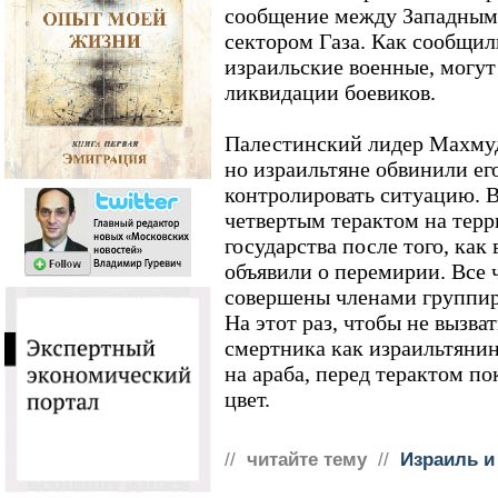
сообщение между Западным 
сектором Газа. Как сообщи
израильские военные, могут
ликвидации боевиков.
Палестинский лидер Махмуд 
но израильтяне обвинили ег
контролировать ситуацию. В
четвертым терактом на терр
государства после того, как
объявили о перемирии. Все 
совершены членами группи
На этот раз, чтобы не вызва
смертника как израильтянин
на араба, перед терактом п
цвет.
//
читайте тему
//
Израиль и