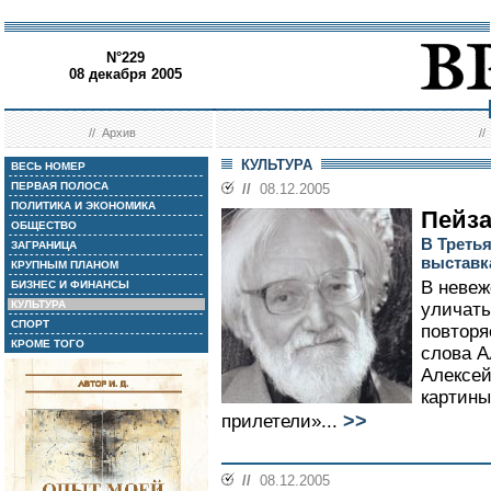
N°229
08 декабря 2005
//
Архив
/
КУЛЬТУРА
ВЕСЬ НОМЕР
ПЕРВАЯ ПОЛОСА
//
08.12.2005
ПОЛИТИКА И ЭКОНОМИКА
Пейза
ОБЩЕСТВО
В Треть
ЗАГРАНИЦА
выставк
КРУПНЫМ ПЛАНОМ
В невеж
БИЗНЕС И ФИНАНСЫ
КУЛЬТУРА
уличать
СПОРТ
повторя
КРОМЕ ТОГО
слова А
Алексей
картины
>>
прилетели»...
//
08.12.2005