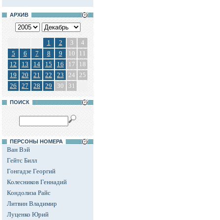
АРХИВ
1
2
3
4
5
6
7
8
9
10
11
12
13
14
15
16
17
18
19
20
21
22
23
24
25
26
27
28
29
30
31
ПОИСК
ПЕРСОНЫ НОМЕРА
Ван Вэй
Гейтс Билл
Гонгадзе Георгий
Колесников Геннадий
Кондолиза Райс
Литвин Владимир
Луценко Юрий