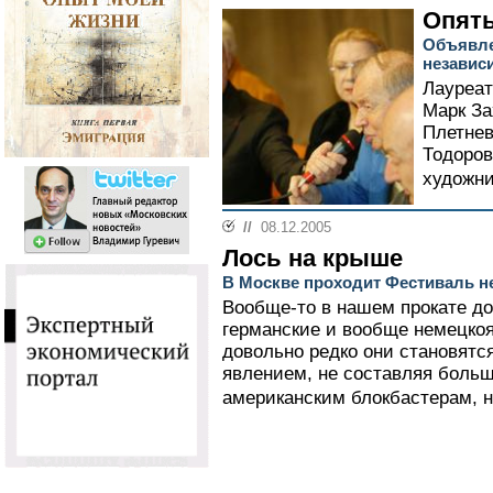
Опять
Объявле
независ
Лауреат
Марк За
Плетнев
Тодоров
художни
//
08.12.2005
Лось на крыше
В Москве проходит Фестиваль н
Вообще-то в нашем прокате д
германские и вообще немецко
довольно редко они становят
явлением, не составляя больш
американским блокбастерам, н