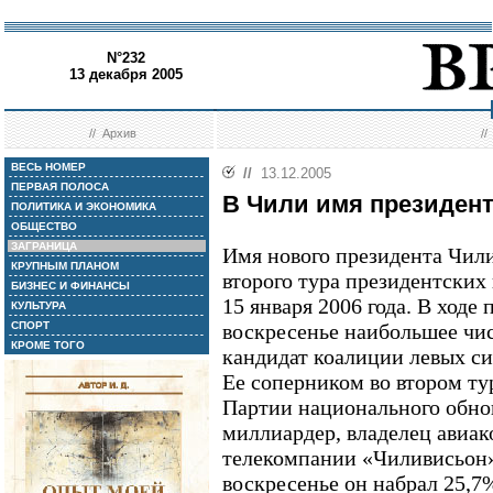
N°232
13 декабря 2005
//
Архив
/
ВЕСЬ НОМЕР
//
13.12.2005
ПЕРВАЯ ПОЛОСА
В Чили имя президент
ПОЛИТИКА И ЭКОНОМИКА
ОБЩЕСТВО
ЗАГРАНИЦА
Имя нового президента Чили
КРУПНЫМ ПЛАНОМ
второго тура президентских
БИЗНЕС И ФИНАНСЫ
15 января 2006 года. В ходе 
КУЛЬТУРА
СПОРТ
воскресенье наибольшее чис
КРОМЕ ТОГО
кандидат коалиции левых си
Ее соперником во втором ту
Партии национального обно
миллиардер, владелец авиа
телекомпании «Чиливисьон»
воскресенье он набрал 25,7