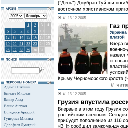
("День") Джубран Туйэни погиб
восточном христианском приго
АРХИВ
//
13.12.2005
Газ п
1
2
3
4
5
6
7
8
9
10
11
Украина
платой
12
13
14
15
16
17
18
Вчера в
19
20
21
22
23
24
25
военно-
26
27
28
29
30
31
назвал
ПОИСК
основан
властей
условий
Крыму Черноморского флота (Ч
ПЕРСОНЫ НОМЕРА
// чита
Адамов Евгений
Бачелет Мишель
//
13.12.2005
Башар Асад
Грузия впустила росс
Ванне Антуан
Впервые в этом году Грузия с
Володось Аркадий
российским военным. Сегодня 
Гуцериев Михаил
прибудет пополнение из 116 с
Дорофеев Дмитрий
«ВН» сообщил замкомандующег