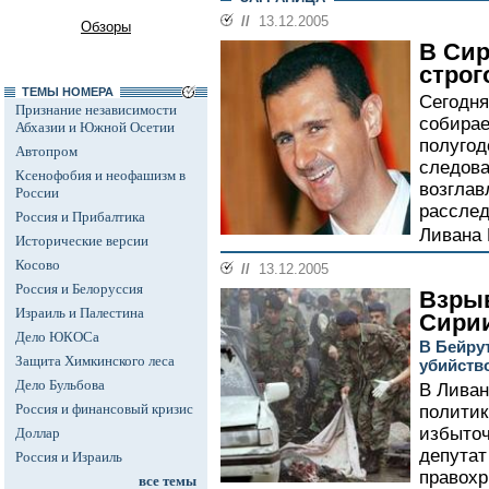
//
13.12.2005
Обзоры
В Сир
строг
ТЕМЫ НОМЕРА
Сегодня
Признание независимости
собирае
Абхазии и Южной Осетии
полугод
Автопром
следова
Ксенофобия и неофашизм в
возглав
России
расслед
Россия и Прибалтика
Ливана 
Исторические версии
Косово
//
13.12.2005
Россия и Белоруссия
Взрыв
Израиль и Палестина
Сири
Дело ЮКОСа
В Бейру
Защита Химкинского леса
убийств
Дело Бульбова
В Ливан
Россия и финансовый кризис
политик
избыточ
Доллар
депутат
Россия и Израиль
правохр
все темы