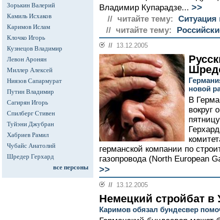
Зорькин Валерий
>>
Владимир Купарадзе...
Камиль Исхаков
// читайте тему:
Ситуация 
Каримов Ислам
// читайте тему:
Российски
Клочко Игорь
//
13.12.2005
Кузнецов Владимир
Русск
Левон Аронян
Шред
Миллер Алексей
Германи
Ниязов Сапармурат
новой р
Путин Владимир
В Герма
Сагирян Игорь
вокруг 
Спилберг Стивен
пятницу
Туйэни Джубран
Герхард
Хабриев Рамил
комитет
Чубайс Анатолий
германской компании по строи
Шредер Герхард
газопровода (North European G
все персоны
>>
//
13.12.2005
Немецкий стройбат в 
Каримов обязал бундесвер помо