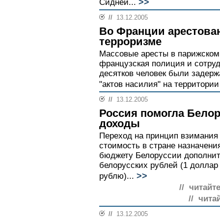
>>
Сидней...
//
13.12.2005
Во Франции арестова
терроризме
Массовые аресты в парижском 
французская полиция и сотруд
десятков человек были задерж
"актов насилия" на территории
//
13.12.2005
Россия помогла Бело
доходы
Переход на принцип взимания
стоимость в стране назначени
бюджету Белоруссии дополнит
белорусских рублей (1 доллар
>>
рублю)...
// читайт
// чита
//
13.12.2005