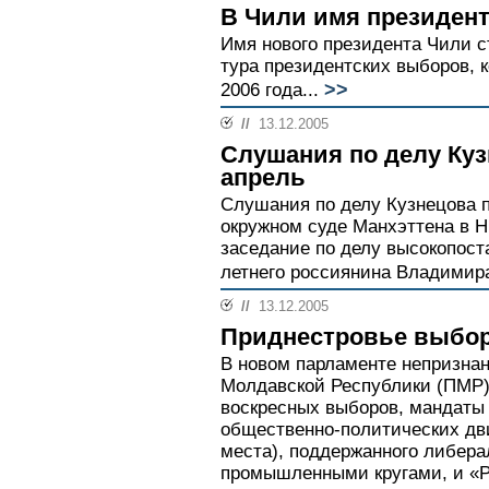
В Чили имя президент
Имя нового президента Чили ст
тура президентских выборов, 
>>
2006 года...
//
13.12.2005
Слушания по делу Куз
апрель
Слушания по делу Кузнецова п
окружном суде Манхэттена в Н
заседание по делу высокопост
летнего россиянина Владимира
//
13.12.2005
Приднестровье выбор
В новом парламенте непризна
Молдавской Республики (ПМР)
воскресных выборов, мандаты
общественно-политических дв
места), поддержанного либер
промышленными кругами, и «