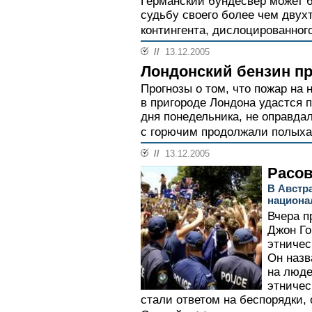
Германский бундесвер может б
судьбу своего более чем двух
контингента, дислоцированного
//
13.12.2005
Лондонский бензин пр
Прогнозы о том, что пожар н
в пригороде Лондона удастся 
дня понедельника, не оправда
с горючим продолжали полыхат
//
13.12.2005
Расов
В Австр
национа
Вчера п
Джон Го
этничес
Он наз
на люде
этничес
стали ответом на беспорядки,