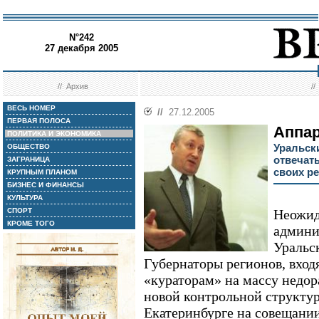
N°242
27 декабря 2005
//
Архив
/
ВЕСЬ НОМЕР
//
27.12.2005
ПЕРВАЯ ПОЛОСА
Аппа
ПОЛИТИКА И ЭКОНОМИКА
Уральск
ОБЩЕСТВО
отвечать
ЗАГРАНИЦА
своих р
КРУПНЫМ ПЛАНОМ
БИЗНЕС И ФИНАНСЫ
КУЛЬТУРА
СПОРТ
Неожид
КРОМЕ ТОГО
админи
Уральс
Губернаторы регионов, вход
«кураторам» на массу недор
новой контрольной структур
Екатеринбурге на совещани