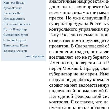
аналогичные нацпроектам д
Канчели Нодар
дополнить законопроект об
Кулов Феликс
всем чиновникам отчитывать
Латышев Петр
прессе. Но уже следующий д
Меркель Ангела
губернатор Эдуард Россель 
Платонов Вячеслав
контрольного управления пр
Путин Владимир
Г-ну Росселю весьма не пон
Сметанюк Сергей
ответственности руководите
Собянин Сергей
проектов. В Свердловской о
Тимошенко Юлия
выполнению задач, поставл
Улюкаев Алексей
все персоны
возглавляет его не губернат
Именно он, по версии г-на Р
перед Москвой. Правда, сда
губернатор не намерен. Име
вторую недоработку кремлев
сводит на нет ведомственну
надлежащей нормативной ба
Нет единой федеральной си
контроля. Я согласен, что 
нужно дополнить контрольн