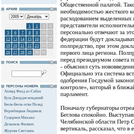
Общественной палатой. Так
АРХИВ
необходимостью жесткого ко
расходованием выделенных н
представители исполнитель
1
2
3
4
персонально отвечают за эт
5
6
7
8
9
10
11
федерации будут докладыват
12
13
14
15
16
17
18
полпредство, при этом докл
19
20
21
22
23
24
25
первого лица региона. Полп
26
27
28
29
30
31
перед президиумом совета 
ПОИСК
- объяснил суть нововведени
Официально эта система вст
одобрения Госдумой законо
контроле», который в ближа
ПЕРСОНЫ НОМЕРА
Ахмад Фахд ас-Сабах
парламент.
Буш Джордж-младший
Бюль-Бюль оглы Полад
Поначалу губернаторы отреа
Вержбицкая Людмила
Беглова спокойно. Выступав
Гуцериев Михаил
Челябинской области Петр 
Дельпаль Филипп
вертикаль, рассказал, что в
Журова Светлана