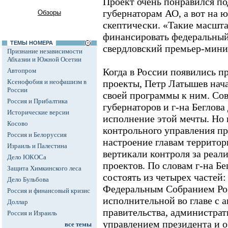
Проект очень понравился п
губернаторам АО, а вот на ю
Обзоры
скептически. «Такие масшт
финансировать федеральный 
ТЕМЫ НОМЕРА
свердловский премьер-мини
Признание независимости
Абхазии и Южной Осетии
Когда в России появились 
Автопром
Ксенофобия и неофашизм в
проекты, Петр Латышев нач
России
своей программы к ним. Со
Россия и Прибалтика
губернаторов и г-на Беглов
Исторические версии
исполнение этой мечты. Но 
Косово
контрольного управления п
Россия и Белоруссия
настроение главам территор
Израиль и Палестина
вертикали контроля за реа
Дело ЮКОСа
проектов. По словам г-на Бе
Защита Химкинского леса
состоять из четырех частей:
Дело Бульбова
Федеральным Собранием Ро
Россия и финансовый кризис
исполнительной во главе с 
Доллар
правительства, администрат
Россия и Израиль
управлением президента и о
все темы