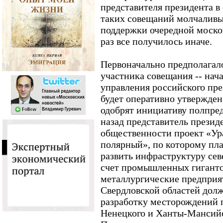
представителя президента в
таких совещаний молчаливы 
поддержки очередной моско
раз все получилось иначе.
Первоначально предполагало
участника совещания -- нач
управления российского пре
будет оперативно утвержден
одобрят инициативу полпре
назад представитель презид
общественности проект «Ур
полярный», по которому пла
развить инфраструктуру сев
счет промышленных гигантов
металлургические предприя
Свердловской областей долж
разработку месторождений 
Ненецкого и Ханты-Мансийс