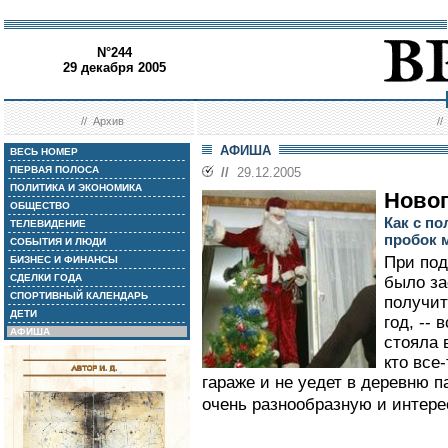
N°244
29 декабря 2005
//
Архив
/
АФИША
ВЕСЬ НОМЕР
ПЕРВАЯ ПОЛОСА
//
29.12.2005
ПОЛИТИКА И ЭКОНОМИКА
Новог
ОБЩЕСТВО
Как с п
ТЕЛЕВИДЕНИЕ
пробок 
СОБЫТИЯ И ЛЮДИ
При под
БИЗНЕС И ФИНАНСЫ
СДЕЛКИ ГОДА
было за
СПОРТИВНЫЙ КАЛЕНДАРЬ
получит
ДЕТИ
год, --
АФИША
стояла 
кто все
гараже и не уедет в деревню п
очень разнообразную и интере