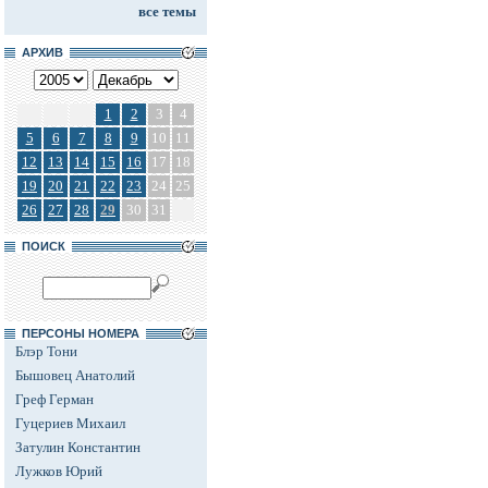
все темы
АРХИВ
1
2
3
4
5
6
7
8
9
10
11
12
13
14
15
16
17
18
19
20
21
22
23
24
25
26
27
28
29
30
31
ПОИСК
ПЕРСОНЫ НОМЕРА
Блэр Тони
Бышовец Анатолий
Греф Герман
Гуцериев Михаил
Затулин Константин
Лужков Юрий