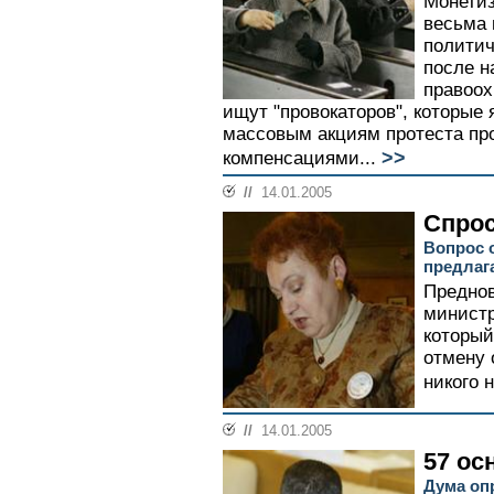
Монетиз
весьма 
политич
после 
правоох
ищут "провокаторов", которые
массовым акциям протеста пр
>>
компенсациями...
//
14.01.2005
Спрос
Вопрос 
предлаг
Преднов
министр
который
отмену 
никого 
//
14.01.2005
57 ос
Дума оп