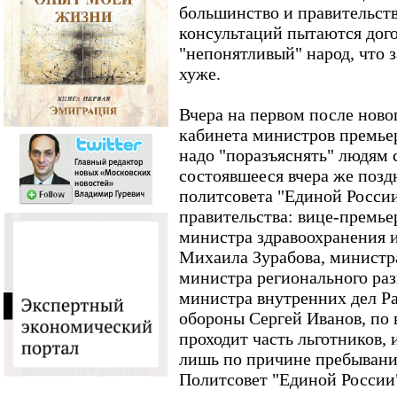
большинство и правительств
консультаций пытаются дого
"непонятливый" народ, что 
хуже.
Вчера на первом после ново
кабинета министров премье
надо "поразъяснять" людям 
состоявшееся вчера же позд
политсовета "Единой Росси
правительства: вице-премье
министра здравоохранения и
Михаила Зурабова, министр
министра регионального ра
министра внутренних дел Р
обороны Сергей Иванов, по 
проходит часть льготников, 
лишь по причине пребывани
Политсовет "Единой России"