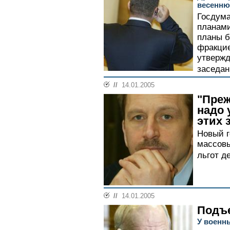
весенню
Госдума
планами
планы б
фракцие
утвержд
заседан
//
14.01.2005
"Преж
надо 
этих 
Новый г
массовы
льгот д
//
14.01.2005
Подъе
У военны