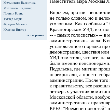
заместитель мэра Москвы 
Мельникова Валентина
Михайлов Владимир
Впрочем, против "непонятли
Пронин Борис
не только словом, но и делом
Тэтчер Марк
уголовным. Как сообщили "
Фрадков Михаил
Красногорском УВД, в отно
Ющенко Виктор
-- «самых голосистых» -- в
все персоны
административные дела. В 
установленного порядка про
демонстрации, шествия или 
УВД отметили, что все, на к
были именно пенсионерами
Подольска, где митинг проше
перекрывали, а просто собра
администрации. После того
к правительству, все разошл
четверых участников митин
Московской области, возбуж
административных правона
РУВД "Времени новостей" п