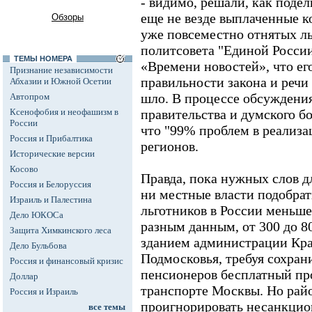
- видимо, решали, как поде
еще не везде выплаченные 
Обзоры
уже повсеместно отнятых ль
политсовета "Единой России
ТЕМЫ НОМЕРА
«Времени новостей», что ег
Признание независимости
правильности закона и речи 
Абхазии и Южной Осетии
шло. В процессе обсуждени
Автопром
Ксенофобия и неофашизм в
правительства и думского б
России
что "99% проблем в реализа
Россия и Прибалтика
регионов.
Исторические версии
Косово
Правда, пока нужных слов д
Россия и Белоруссия
ни местные власти подобрат
Израиль и Палестина
льготников в России меньше 
Дело ЮКОСа
разным данным, от 300 до 8
Защита Химкинского леса
зданием администрации Кра
Дело Бульбова
Подмосковья, требуя сохран
Россия и финансовый кризис
пенсионеров бесплатный пр
Доллар
транспорте Москвы. Но рай
Россия и Израиль
проигнорировать несанкцио
все темы