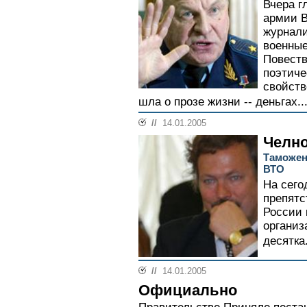
Вчера г
армии 
журнали
военные
Повеств
поэтиче
свойств
шла о прозе жизни -- деньгах..
//
14.01.2005
Челн
Таможен
ВТО
На сего
препят
России 
организ
десятка.
//
14.01.2005
Официально