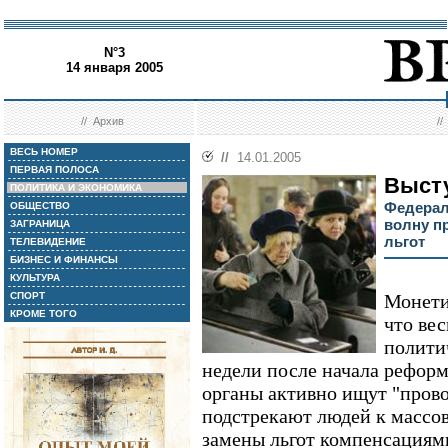
N°3
14 января 2005
//
Архив
/
ВЕСЬ НОМЕР
//
14.01.2005
ПЕРВАЯ ПОЛОСА
Высту
ПОЛИТИКА И ЭКОНОМИКА
Федерал
ОБЩЕСТВО
волну п
ЗАГРАНИЦА
льгот
ТЕЛЕВИДЕНИЕ
БИЗНЕС И ФИНАНСЫ
КУЛЬТУРА
СПОРТ
Монети
КРОМЕ ТОГО
что ве
полити
недели после начала рефор
органы активно ищут "прово
подстрекают людей к массо
замены льгот компенсациям