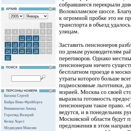
собравшиеся перекрыли дов
АРХИВ
Волоколамское шоссе. Благ
к огромной пробке это не п
транспорта в объезд удалос
1
2
улицам.
3
4
5
6
7
8
9
10
11
12
13
14
15
16
Заставить пенсионеров разб
17
18
19
20
21
22
23
по домам руководителям рай
24
25
26
27
28
29
30
переговоров. Однако местны
31
пенсионерам ничего существ
ПОИСК
бесплатном проезде в моско
утраты которого больше все
подмосковные льготники, д
мэрией. Москва со своей с
ПЕРСОНЫ НОМЕРА
Багапш Сергей
выразила готовность предос
Вайра Вике-Фрейберга
пенсионерам такое право. «
Вишванатан Ананд
ведутся, и в понедельник р
Горегляд Валерий
Московской области будут 
Келер Хорст
предложения в этом направле
Медведков Максим