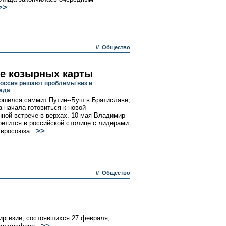
>>
//
Общество
е козырных карты
Россия решают проблемы виз и
ада
ршился саммит Путин--Буш в Братиславе,
а начала готовиться к новой
нной встрече в верхах. 10 мая Владимир
ретится в российской столице с лидерами
>>
Евросоюза...
//
Общество
иргизии, состоявшихся 27 февраля,