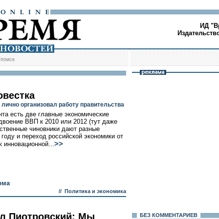
ИД "В
Издательств
/
поиск
овестка
 лично организовал работу правительства
нта есть две главные экономические
удвоение ВВП к 2010 или 2012 (тут даже
ственные чиновники дают разные
) году и переход российской экономики от
>>
к инновационной...
рма
//
Политика и экономика
л Пиотровский: Мы
БЕЗ КОМMЕНТАРИЕВ