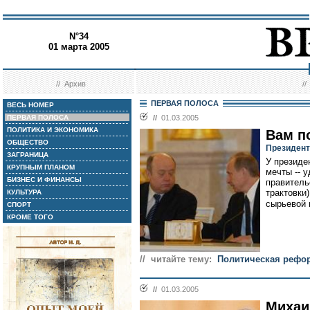
N°34
01 марта 2005
//
Архив
/
ПЕРВАЯ ПОЛОСА
ВЕСЬ НОМЕР
ПЕРВАЯ ПОЛОСА
//
01.03.2005
ПОЛИТИКА И ЭКОНОМИКА
Вам п
ОБЩЕСТВО
Президент
ЗАГРАНИЦА
У президе
КРУПНЫМ ПЛАНОМ
мечты -- 
БИЗНЕС И ФИНАНСЫ
правитель
трактовки
КУЛЬТУРА
сырьевой 
СПОРТ
КРОМЕ ТОГО
// читайте тему:
Политическая рефо
//
01.03.2005
Михаи