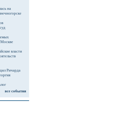
ась на
лнечногорске
ов
суд
аемых
в Москве
йские власти
оятельств
дил Ричарда
еоргия
алог
все события