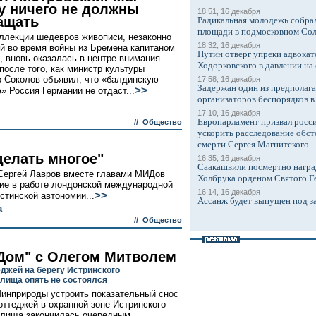
у ничего не должны
18:51, 16 декабря
ащать
Радикальная молодежь собрал
площади в подмосковном Со
ллекции шедевров живописи, незаконно
18:32, 16 декабря
й во время войны из Бремена капитаном
Путин отверг упреки адвокат
 вновь оказалась в центре внимания
Ходорковского в давлении на 
после того, как министр культуры
 Соколов объявил, что «балдинскую
17:58, 16 декабря
Задержан один из предполаг
>>
» Россия Германии не отдаст...
организаторов беспорядков 
17:10, 16 декабря
Европарламент призвал росси
//
Общество
ускорить расследование обст
смерти Сергея Магнитского
делать многое"
16:35, 16 декабря
Саакашвили посмертно награ
 Сергей Лавров вместе главами МИДов
Холбрука орденом Святого Г
ие в работе лондонской международной
16:14, 16 декабря
>>
тинской автономии...
Ассанж будет выпущен под з
а
//
Общество
Дом" с Олегом Митволем
еджей на берегу Истринского
лища опять не состоялся
инприроды устроить показательный снос
оттеджей в охранной зоне Истринского
илища закончилась очередным