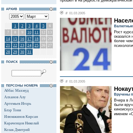
прошел в на редкость демократической
АРХИВ
//
01.03.2005
Насел
1
2
3
4
5
6
Валютные 
Рост курса
7
8
9
10
11
12
13
оказался 
14
15
16
17
18
19
20
более чем
21
22
23
24
25
26
27
психологич
28
29
30
31
ПОИСК
//
01.03.2005
ПЕРСОНЫ НОМЕРА
Нокау
Аббас Махмуд
Вручены п
Алханов Алу
Вчера в Л
Артемьев Игорь
были вруч
киноискус
Блэр Тони
именем «О
Илюмжинов Кирсан
Караченцов Николай
Козак Дмитрий