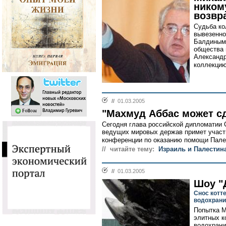
ником
возвр
Судьба ко
вывезенно
Балдиным,
общества 
Александр
коллекцию
//
01.03.2005
"Махмуд Аббас может с
Сегодня глава российской дипломатии
ведущих мировых держав примет участ
конференции по оказанию помощи Палес
// читайте тему:
Израиль и Палестин
//
01.03.2005
Шоу "
Снос котт
водохрани
Попытка М
элитных к
водохран