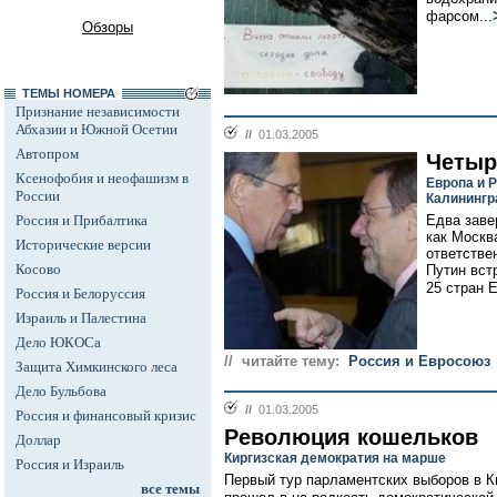
фарсом...
Обзоры
ТЕМЫ НОМЕРА
Признание независимости
Абхазии и Южной Осетии
//
01.03.2005
Автопром
Четыр
Ксенофобия и неофашизм в
Европа и 
России
Калинингр
Россия и Прибалтика
Едва заве
как Москв
Исторические версии
ответстве
Косово
Путин вст
25 стран 
Россия и Белоруссия
Израиль и Палестина
Дело ЮКОСа
// читайте тему:
Россия и Евросоюз
Защита Химкинского леса
Дело Бульбова
//
01.03.2005
Россия и финансовый кризис
Революция кошельков
Доллар
Киргизская демократия на марше
Россия и Израиль
Первый тур парламентских выборов в К
все темы