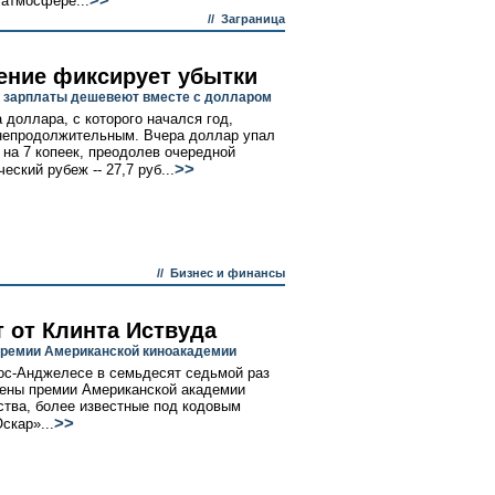
>>
 атмосфере...
//
Заграница
ение фиксирует убытки
зарплаты дешевеют вместе с долларом
 доллара, с которого начался год,
непродолжительным. Вчера доллар упал
 на 7 копеек, преодолев очередной
>>
еский рубеж -- 27,7 руб...
//
Бизнес и финансы
т от Клинта Иствуда
ремии Американской киноакадемии
ос-Анджелесе в семьдесят седьмой раз
ены премии Американской академии
ства, более известные под кодовым
>>
скар»...