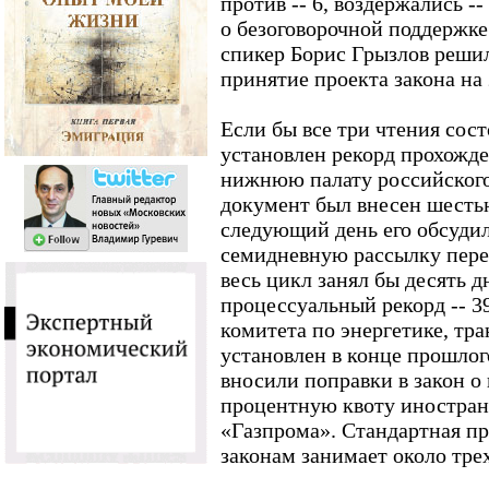
против -- 6, воздержались --
о безоговорочной поддержке
спикер Борис Грызлов реши
принятие проекта закона на
Если бы все три чтения сост
установлен рекорд прохожде
нижнюю палату российского
документ был внесен шесть
следующий день его обсудил
семидневную рассылку пере
весь цикл занял бы десять 
процессуальный рекорд -- 39
комитета по энергетике, тра
установлен в конце прошлог
вносили поправки в закон о
процентную квоту иностран
«Газпрома». Стандартная п
законам занимает около тре