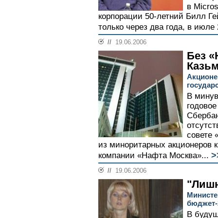
в Micro
корпорации 50-летний Билл Гей
только через два года, в июле 2
//
19.06.2006
Без «
Казь
Акционе
государ
В минув
годовое
Сбербан
отсутст
совете 
из миноритарных акционеров к
>
компании «Нафта Москва»...
//
19.06.2006
"Лишн
Министе
бюджет-
В будущ