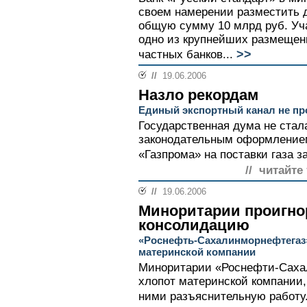
своем намерении разместить д
общую сумму 10 млрд руб. Уча
одно из крупнейших размещен
>>
частных банков...
//
19.06.2006
Назло рекордам
Единый экспортный канал не пр
Государственная дума не стал
законодательным оформлением
«Газпрома» на поставки газа з
// читайте
//
19.06.2006
Миноритарии проигн
консолидацию
«Роснефть-Сахалинморнефтегаз»
материнской компании
Миноритарии «Роснефти-Саха
хлопот материнской компании,
ними разъяснительную работу.