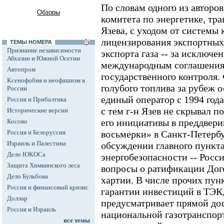
По словам одного из авторов
Обзоры
комитета по энергетике, тра
Язева, с уходом от системы
лицензирования экспортных
ТЕМЫ НОМЕРА
Признание независимости
экспорта газа -- за исключе
Абхазии и Южной Осетии
международным соглашения
Автопром
государственного контроля
Ксенофобия и неофашизм в
голубого топлива за рубеж 
России
единый оператор с 1994 года
Россия и Прибалтика
с тем г-н Язев не скрывал
Исторические версии
его инициативы в преддвер
Косово
Россия и Белоруссия
восьмерки» в Санкт-Петербу
Израиль и Палестина
обсуждении главного пункта
Дело ЮКОСа
энергобезопасности -- Росси
Защита Химкинского леса
вопросы о ратификации Дог
Дело Бульбова
хартии. В числе прочих пу
Россия и финансовый кризис
гарантии инвестиций в ТЭК,
Доллар
предусматривает прямой дос
Россия и Израиль
национальной газотранспорт
все темы