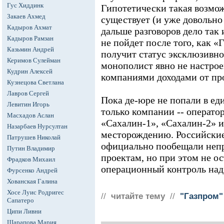
Гус Хиддинк
Гипотетически такая возмо
Закаев Ахмед
существует (и уже довольно
Кадыров Ахмат
дальше разговоров дело так 
Кадыров Рамзан
не пойдет после того, как «
Казьмин Андрей
получит статус эксклюзивно
Керимов Сулейман
монополист явно не настрое
Кудрин Алексей
компаниями доходами от про
Кузнецова Светлана
Лавров Сергей
Пока де-юре не попали в е
Левитин Игорь
только компании -- операт
Масхадов Аслан
«Сахалин-1», «Сахалин-2» 
Назарбаев Нурсултан
месторождению. Российские 
Патрушев Николай
официально пообещали неп
Путин Владимир
проектам, но при этом не о
Фрадков Михаил
операционный контроль над
Фурсенко Андрей
Хованская Галина
Хосе Луис Родригес
//
читайте тему
//
"Газпром"
Сапатеро
Ципи Ливни
Шарапова Мария