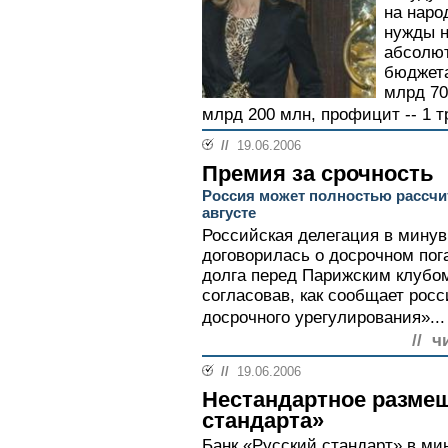
на наро
нужды н
абсолют
бюджета
млрд 70
млрд 200 млн, профицит -- 1 т
//
19.06.2006
Премия за срочность
Россия может полностью рассчи
августе
Российская делегация в мину
договорилась о досрочном по
долга перед Парижским клубом
согласовав, как сообщает рос
досрочного урегулирования»...
// ч
//
19.06.2006
Нестандартное размещ
стандарта»
Банк «Русский стандарт» в м