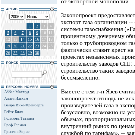
от экспортной монополии.
АРХИВ
Законопроект предоставляет
экспорт газа организации -
1
2
3
4
системы газоснабжения («Га
5
6
7
8
9
10
11
процентному дочернему общ
12
13
14
15
16
17
18
только о трубопроводном га
19
20
21
22
23
24
25
фактически ставит крест н
26
27
28
29
30
проектах независимых произ
строительству заводов СПГ.
ПОИСК
строительство таких заводов
бессмысленно.
ПЕРСОНЫ НОМЕРА
Вместе с тем г-н Язев счита
Аббас Махмуд
законопроект отнюдь не ис
Алиев Ильхам
производителей газа в экспо
Вайра Вике-Фрейберга
безусловно, возможно на ус
Гейтс Билл
объемах, пропорциональных
Голикова Татьяна
Греф Герман
внутренний рынок по ценам
Грызлов Борис
службой по тарифам», -- за