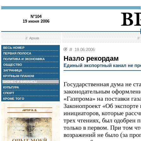
N°104
19 июня 2006
//
Архив
/
ВЕСЬ НОМЕР
//
19.06.2006
ПЕРВАЯ ПОЛОСА
Назло рекордам
ПОЛИТИКА И ЭКОНОМИКА
Единый экспортный канал не пр
ОБЩЕСТВО
ЗАГРАНИЦА
КРУПНЫМ ПЛАНОМ
БИЗНЕС И ФИНАНСЫ
Государственная дума не ст
КУЛЬТУРА
законодательным оформлени
СПОРТ
«Газпрома» на поставки газа
КРОМЕ ТОГО
Законопроект «Об экспорте 
инициаторов, которые рассч
трех чтениях, был одобрен 
только в первом. При том 
возражений не было (за про