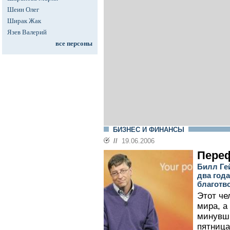
Шеин Олег
Ширак Жак
Язев Валерий
все персоны
БИЗНЕС И ФИНАНСЫ
//
19.06.2006
Пере
Билл Гей
два года
благотв
Этот че
мира, а
минувши
пятница