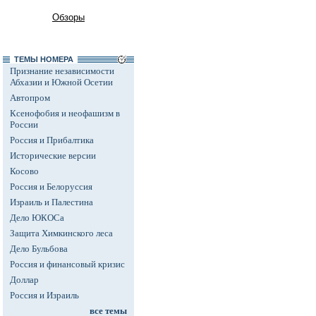
Обзоры
ТЕМЫ НОМЕРА
Признание независимости
Абхазии и Южной Осетии
Автопром
Ксенофобия и неофашизм в
России
Россия и Прибалтика
Исторические версии
Косово
Россия и Белоруссия
Израиль и Палестина
Дело ЮКОСа
Защита Химкинского леса
Дело Бульбова
Россия и финансовый кризис
Доллар
Россия и Израиль
все темы