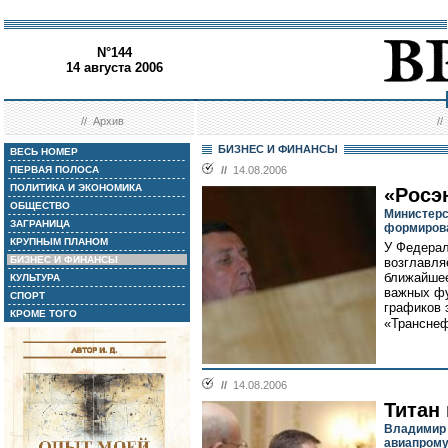
N°144
14 августа 2006
//
Архив
/
БИЗНЕС И ФИНАНСЫ
ВЕСЬ НОМЕР
ПЕРВАЯ ПОЛОСА
//
14.08.2006
ПОЛИТИКА И ЭКОНОМИКА
«Росэн
ОБЩЕСТВО
Министерс
ЗАГРАНИЦА
формирова
КРУПНЫМ ПЛАНОМ
У Федерал
БИЗНЕС И ФИНАНСЫ
возглавля
ближайшее
КУЛЬТУРА
важных фу
СПОРТ
графиков 
КРОМЕ ТОГО
«Транснеф
//
14.08.2006
Титан
Владимир 
авиапром