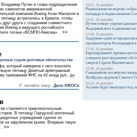
 Владимир Путин и глава подразделения
18:51, 16 декабря
Радикальная молодежь собрал
их самолетов американской
тельной компании Boeing Алан Малалли в
площади в подмосковном Со
пятницу встретились в Кремле, чтобы
18:32, 16 декабря
ь друг друга с созданием совместного
Путин отверг упреки адвокат
ия Boeing и ведущего российского
Ходорковского в давлении на 
>>
теля титана «ВСМПО-Ависма»...
17:58, 16 декабря
Задержан один из предполаг
организаторов беспорядков 
17:10, 16 декабря
Европарламент призвал росси
е
ускорить расследование обст
денные судом долговые обязательства
смерти Сергея Магнитского
а, который намерена с него взыскать
16:35, 16 декабря
увшую пятницу Девятый арбитражный
Саакашвили посмертно награ
у требований ФНС на 42 млрд руб., до
Холбрука орденом Святого Г
16:14, 16 декабря
// читайте тему:
Дело ЮКОСа
Ассанж будет выпущен под з
в
тов становятся привлекательным
торов. В пятницу Городской ипотечный
 кредитных учреждений сделке по
ов на зарубежном рынке. Впервые такую
>>
..