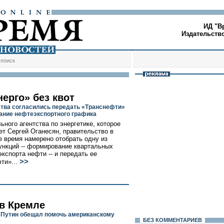
ИД "В
Издательств
/
поиск
ерго» без квот
тва согласились передать «Транснефти»
ние нефтеэкспортного графика
ьного агентства по энергетике, которое
ет Сергей Оганесян, правительство в
 время намерено отобрать одну из
нкций -- формирование квартальных
экспорта нефти -- и передать ее
>>
ти»...
 в Кремле
Путин обещал помочь американскому
БЕЗ КОМMЕНТАРИЕВ
у