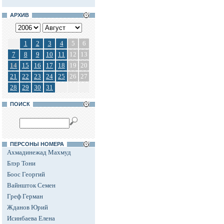
АРХИВ
1
2
3
4
5
6
7
8
9
10
11
12
13
14
15
16
17
18
19
20
21
22
23
24
25
26
27
28
29
30
31
ПОИСК
ПЕРСОНЫ НОМЕРА
Ахмадинежад Махмуд
Блэр Тони
Боос Георгий
Вайншток Семен
Греф Герман
Жданов Юрий
Исинбаева Елена