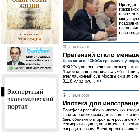
Президент
гражданск
авиастрои
минувшую 
поздравит
предприят
производи
//
14.08.2006
Претензий стало меньш
Цена активов ЮКОСа превысила утверж
ЮКОСу удалось оспорить размер штраф
Федеральная налоговая служба. В мин
апелляционный суд Москвы снизил сумм
>>
311,8 млрд руб...
//
14.08.2006
Ипотека для иностранце
Портфели российских ипотечных креди
капиталовложением для западных инвес
банк объявил о второй для российских
секьюритизации пула ипотечных кредит
операцию провел Внешторгбанк в июле.