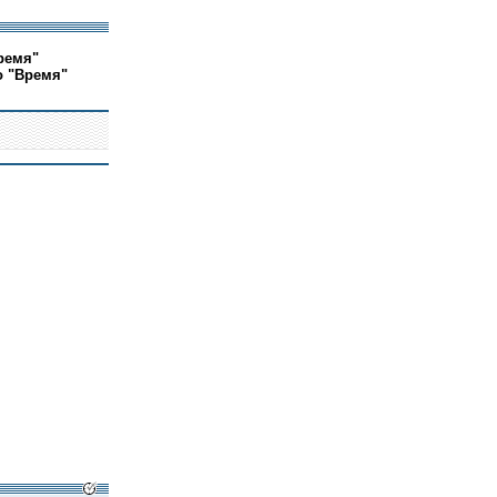
ремя"
о "Время"