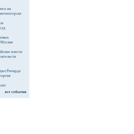
ась на
лнечногорске
ов
суд
аемых
в Москве
йские власти
оятельств
дил Ричарда
еоргия
алог
все события