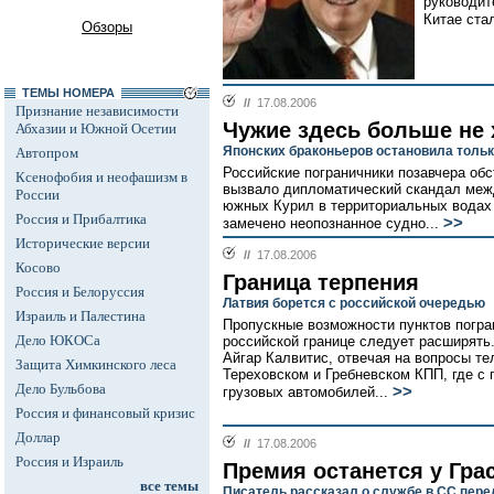
руководит
Китае ста
Обзоры
ТЕМЫ НОМЕРА
//
17.08.2006
Признание независимости
Чужие здесь больше не 
Абхазии и Южной Осетии
Японских браконьеров остановила тольк
Автопром
Российские пограничники позавчера обс
Ксенофобия и неофашизм в
вызвало дипломатический скандал межд
России
южных Курил в территориальных водах 
Россия и Прибалтика
>>
замечено неопознанное судно...
Исторические версии
//
17.08.2006
Косово
Граница терпения
Россия и Белоруссия
Латвия борется с российской очередью
Израиль и Палестина
Пропускные возможности пунктов погра
Дело ЮКОСа
российской границе следует расширять
Айгар Калвитис, отвечая на вопросы те
Защита Химкинского леса
Тереховском и Гребневском КПП, где с
Дело Бульбова
>>
грузовых автомобилей...
Россия и финансовый кризис
Доллар
//
17.08.2006
Россия и Израиль
Премия останется у Гра
все темы
Писатель рассказал о службе в СС пер