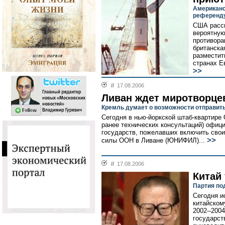
Американс
референд
США рассм
вероятну
противора
британска
разместит
странах Е
>>
//
17.08.2006
Ливан ждет миротворце
Кремль думает о возможности отправить
Сегодня в нью-йоркской штаб-квартире
ранее технических консультаций) офиц
государств, пожелавших включить свои
>>
силы ООН в Ливане (ЮНИФИЛ)...
//
17.08.2006
Китай
Партия по
Сегодня и
китайскому
2002--200
государст