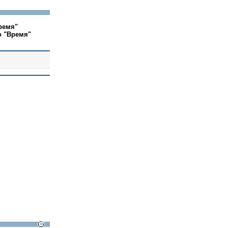
ремя"
о "Время"