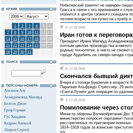
Нобелевский комитет не намерен лишат
АРХИВ
Грасса в связи с его признанием о служ
оказался в центре громкого скандала пос
летнем возрасте поступил на службу в
1
2
3
4
5
6
//
17.08.2006
7
8
9
10
11
12
13
Иран готов к переговор
14
15
16
17
18
19
20
Президент Ирана Махмуд Ахмадинежад з
21
22
23
24
25
26
27
полным циклом производства атомного 
родные технологии, и никто не сможет от
28
29
30
31
городе Ардебиль на северо-западе стра
ПОИСК
//
17.08.2006
Скончался бывший дикт
Вчера в столице Бразилии в возрасте 9
ПЕРСОНЫ НОМЕРА
Парагвая Альфредо Стресснер. 29 июля
Алханов Алу
«Санта-Лузия» для операции по удален
Ахмадинежад Махмуд
//
17.08.2006
Болтон Джон
Помилование через сто
Греф Герман
Министр обороны Великобритании Дес Б
Гус Хиддинк
министерство попросит парламент пос
расстрелянных по приговорам военных 
Кудрин Алексей
1914--1918 годов за воинские преступле
Лавров Сергей
>>