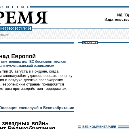
ИД "В
Издательств
/
поиск
 над Европой
 внутренних дел ЕС беспокоят жидкая
а и мусульманский радикализм
ытий 10 августа в Лондоне, когда
м спецслужбам удалось сорвать попытку
ия в воздухе десятка пассажирских
, европейским странам понадобится
методы противодействия террористам...
Операция спецслужб в Великобритании
 звездных войн»
БЕЗ КОМMЕНТАРИЕВ
ит Великобритания