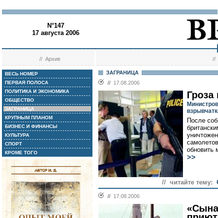
N°147
17 августа 2006
//
Архив
/
ЗАГРАНИЦА
ВЕСЬ НОМЕР
ПЕРВАЯ ПОЛОСА
//
17.08.2006
ПОЛИТИКА И ЭКОНОМИКА
Гроза
ОБЩЕСТВО
Министров
ЗАГРАНИЦА
взрывчатк
КРУПНЫМ ПЛАНОМ
После соб
БИЗНЕС И ФИНАНСЫ
британски
уничтожен
КУЛЬТУРА
самолетов
СПОРТ
обновить 
КРОМЕ ТОГО
>>
// читайте тему:
//
17.08.2006
«Сына
приют