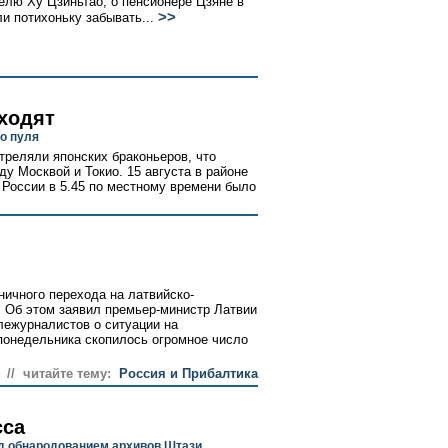
елю Ху Цзиньтао, о пенсионере Цзяне в
>>
ли потихоньку забывать...
ходят
о пуля
треляли японских браконьеров, что
у Москвой и Токио. 15 августа в районе
России в 5.45 по местному времени было
ничного перехода на латвийско-
. Об этом заявил премьер-министр Латвии
лежурналистов о ситуации на
 понедельника скопилось огромное число
// читайте тему:
Россия и Прибалтика
сса
ед обнародованием архивов Штази