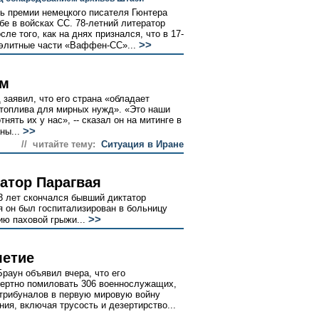
ь премии немецкого писателя Гюнтера
бе в войсках СС. 78-летний литератор
ле того, как на днях признался, что в 17-
>>
 элитные части «Ваффен-СС»...
ам
аявил, что его страна «обладает
топлива для мирных нужд». «Это наши
нять их у нас», -- сказал он на митинге в
>>
ны...
// читайте тему:
Ситуация в Иране
атор Парагвая
3 лет скончался бывший диктатор
 он был госпитализирован в больницу
>>
ию паховой грыжи...
летие
раун объявил вчера, что его
мертно помиловать 306 военнослужащих,
трибуналов в первую мировую войну
ния, включая трусость и дезертирство...