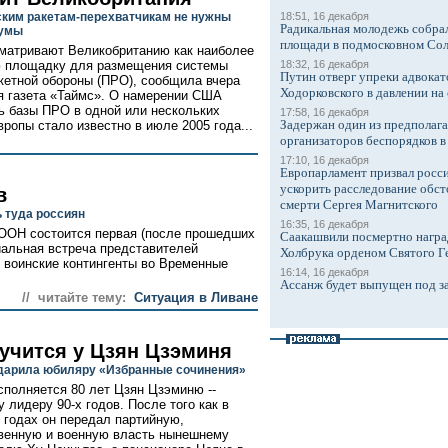
ким ракетам-перехватчикам не нужны
18:51, 16 декабря
Радикальная молодежь собрал
умы
площади в подмосковном Со
атривают Великобританию как наиболее
ю площадку для размещения системы
18:32, 16 декабря
Путин отверг упреки адвокат
кетной обороны (ПРО), сообщила вчера
Ходорковского в давлении на 
я газета «Таймс». О намерении США
ь базы ПРО в одной или нескольких
17:58, 16 декабря
Задержан один из предполаг
вропы стало известно в июле 2005 года...
организаторов беспорядков 
17:10, 16 декабря
Европарламент призвал росси
ускорить расследование обст
в
смерти Сергея Магнитского
 туда россиян
16:35, 16 декабря
 ООН состоится первая (после прошедших
Саакашвили посмертно награ
иальная встреча представителей
Холбрука орденом Святого Г
 воинские контингенты во Временные
16:14, 16 декабря
Ассанж будет выпущен под з
// читайте тему:
Cитуация в Ливане
 учится у Цзян Цзэминя
дарила юбиляру «Избранные сочинения»
сполняется 80 лет Цзян Цзэминю --
 лидеру 90-х годов. После того как в
4 годах он передал партийную,
венную и военную власть нынешнему