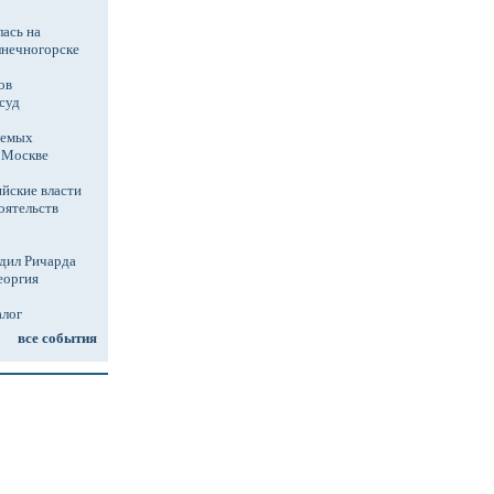
ась на
лнечногорске
ов
суд
аемых
в Москве
йские власти
оятельств
дил Ричарда
еоргия
алог
все события