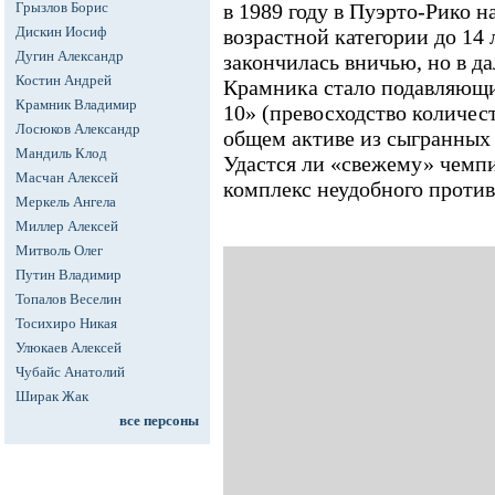
Грызлов Борис
в 1989 году в Пуэрто-Рико н
Дискин Иосиф
возрастной категории до 14 
Дугин Александр
закончилась вничью, но в 
Костин Андрей
Крамника стало подавляющи
Крамник Владимир
10» (превосходство количес
Лосюков Александр
общем активе из сыгранных
Мандиль Клод
Удастся ли «свежему» чемп
Масчан Алексей
комплекс неудобного проти
Меркель Ангела
Миллер Алексей
Митволь Олег
Путин Владимир
Топалов Веселин
Тосихиро Никая
Улюкаев Алексей
Чубайс Анатолий
Ширак Жак
все персоны