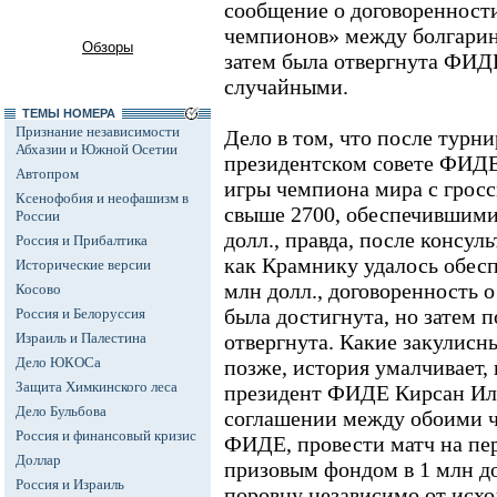
сообщение о договоренност
чемпионов» между болгарин
Обзоры
затем была отвергнута ФИД
случайными.
ТЕМЫ НОМЕРА
Признание независимости
Дело в том, что после турни
Абхазии и Южной Осетии
президентском совете ФИДЕ
Автопром
игры чемпиона мира с грос
Ксенофобия и неофашизм в
свыше 2700, обеспечившими
России
долл., правда, после консул
Россия и Прибалтика
как Крамнику удалось обесп
Исторические версии
млн долл., договоренность 
Косово
была достигнута, но затем 
Россия и Белоруссия
Израиль и Палестина
отвергнута. Какие закулисн
Дело ЮКОСа
позже, история умалчивает, 
Защита Химкинского леса
президент ФИДЕ Кирсан Ил
Дело Бульбова
соглашении между обоими 
Россия и финансовый кризис
ФИДЕ, провести матч на пер
Доллар
призовым фондом в 1 млн до
Россия и Израиль
поровну независимо от исхо