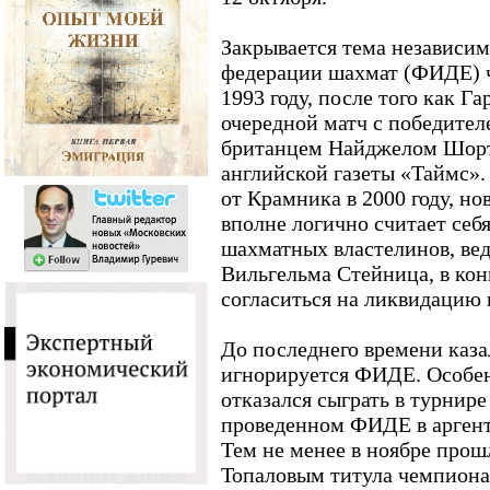
Закрывается тема независи
федерации шахмат (ФИДЕ) ч
1993 году, после того как Г
очередной матч с победител
британцем Найджелом Шорт
английской газеты «Таймс»
от Крамника в 2000 году, н
вполне логично считает себ
шахматных властелинов, вед
Вильгельма Стейница, в ко
согласиться на ликвидацию
До последнего времени казал
игнорируется ФИДЕ. Особен
отказался сыграть в турнире
проведенном ФИДЕ в аргент
Тем не менее в ноябре прошл
Топаловым титула чемпиона