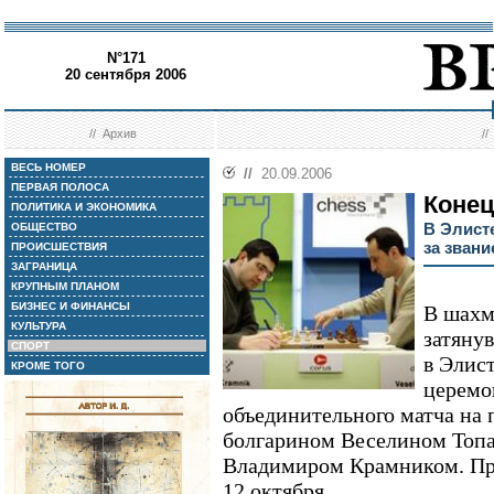
N°171
20 сентября 2006
//
Архив
/
ВЕСЬ НОМЕР
//
20.09.2006
ПЕРВАЯ ПОЛОСА
Коне
ПОЛИТИКА И ЭКОНОМИКА
В Элист
ОБЩЕСТВО
за зван
ПРОИСШЕСТВИЯ
ЗАГРАНИЦА
КРУПНЫМ ПЛАНОМ
БИЗНЕС И ФИНАНСЫ
В шахм
КУЛЬТУРА
затяну
СПОРТ
в Элис
КРОМЕ ТОГО
церемо
объединительного матча на
болгарином Веселином Топ
Владимиром Крамником. Пр
12 октября.