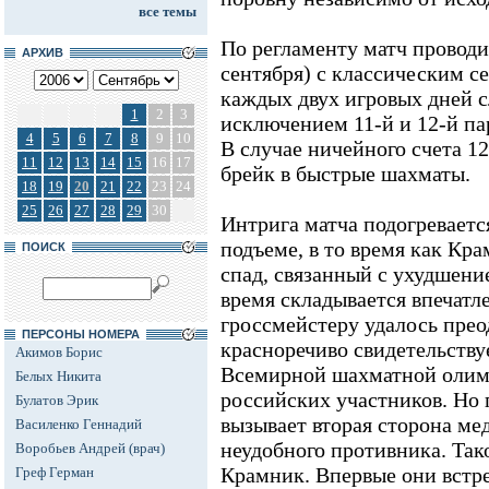
все темы
По регламенту матч проводит
АРХИВ
сентября) с классическим 
каждых двух игровых дней с
1
2
3
исключением 11-й и 12-й па
4
5
6
7
8
9
10
В случае ничейного счета 12
11
12
13
14
15
16
17
брейк в быстрые шахматы.
18
19
20
21
22
23
24
25
26
27
28
29
30
Интрига матча подогревается
подъеме, в то время как Кр
ПОИСК
спад, связанный с ухудшени
время складывается впечатл
гроссмейстеру удалось прео
ПЕРСОНЫ НОМЕРА
красноречиво свидетельству
Акимов Борис
Всемирной шахматной олимп
Белых Никита
российских участников. Но
Булатов Эрик
вызывает вторая сторона мед
Василенко Геннадий
неудобного противника. Так
Воробьев Андрей (врач)
Крамник. Впервые они встр
Греф Герман