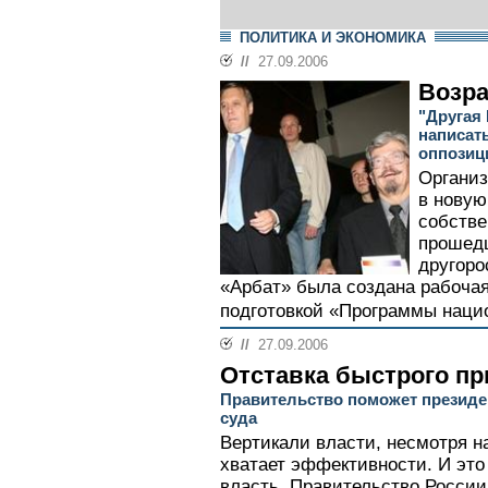
ПОЛИТИКА И ЭКОНОМИКА
//
27.09.2006
Возра
"Другая 
написат
оппозиц
Организ
в новую
собстве
прошед
другоро
«Арбат» была создана рабочая
подготовкой «Программы нацио
//
27.09.2006
Отставка быстрого пр
Правительство поможет президен
суда
Вертикали власти, несмотря н
хватает эффективности. И это
власть. Правительство России