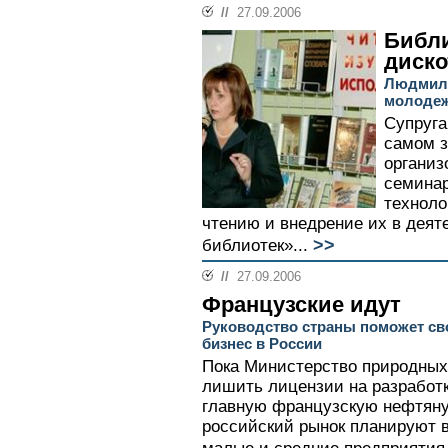
//
27.09.2006
Библи
диско
Людмила
молодеж
Супруга
самом з
организ
семинар
техноло
чтению и внедрение их в дея
>>
библиотек»...
//
27.09.2006
Французские идут
Руководство страны поможет св
бизнес в России
Пока Министерство природных
лишить лицензии на разработ
главную французскую нефтяну
российский рынок планируют в