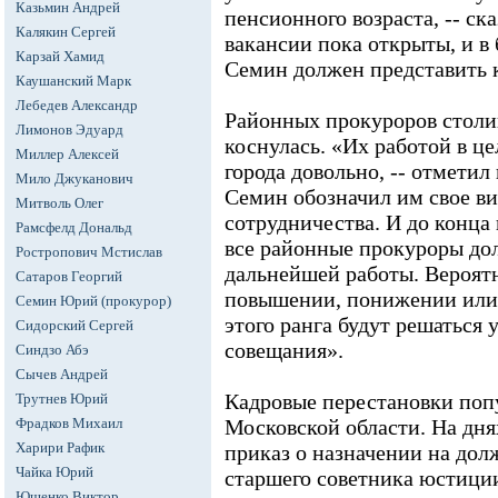
Казьмин Андрей
пенсионного возраста, -- ска
Калякин Сергей
вакансии пока открыты, и 
Карзай Хамид
Семин должен представить 
Каушанский Марк
Лебедев Александр
Районных прокуроров столи
Лимонов Эдуард
коснулась. «Их работой в ц
Миллер Алексей
города довольно, -- отметил
Мило Джуканович
Семин обозначил им свое в
Митволь Олег
сотрудничества. И до конца
Рамсфелд Дональд
все районные прокуроры до
Ростропович Мстислав
дальнейшей работы. Вероятн
Сатаров Георгий
повышении, понижении или
Семин Юрий (прокурор)
этого ранга будут решаться 
Сидорский Сергей
совещания».
Синдзо Абэ
Сычев Андрей
Кадровые перестановки поп
Трутнев Юрий
Фрадков Михаил
Московской области. На дн
Харири Рафик
приказ о назначении на дол
Чайка Юрий
старшего советника юстици
Ющенко Виктор