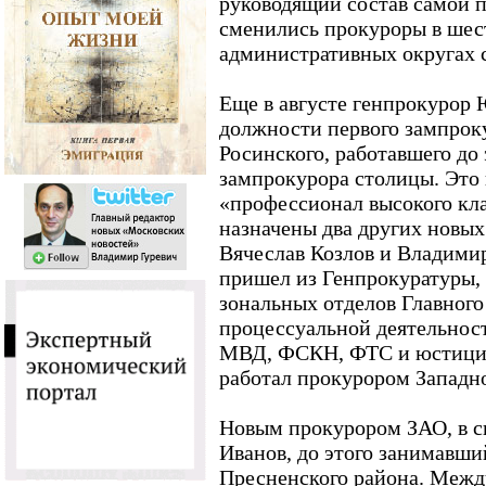
руководящий состав самой п
сменились прокуроры в шест
административных округах 
Еще в августе генпрокурор 
должности первого зампрок
Росинского, работавшего до
зампрокурора столицы. Это
«профессионал высокого кла
назначены два других новых
Вячеслав Козлов и Владими
пришел из Генпрокуратуры, 
зональных отделов Главного
процессуальной деятельнос
МВД, ФСКН, ФТС и юстиции
работал прокурором Западно
Новым прокурором ЗАО, в св
Иванов, до этого занимавши
Пресненского района. Межд