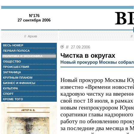
N°176
27 сентября 2006
//
Архив
/
ВЕСЬ НОМЕР
//
27.09.2006
ПЕРВАЯ ПОЛОСА
Чистка в округах
ПОЛИТИКА И ЭКОНОМИКА
Новый прокурор Москвы собрал
ОБЩЕСТВО
ПРОИСШЕСТВИЯ
ЗАГРАНИЦА
КРУПНЫМ ПЛАНОМ
Новый прокурор Москвы Юр
БИЗНЕС И ФИНАНСЫ
известно «Времени новостей
КУЛЬТУРА
кадровую чистку на вверенн
СПОРТ
свой пост 18 июля, в рамка
КРОМЕ ТОГО
новым генпрокурором Юрием
соратники главы надзорного
работу по обновлению проку
за последние два месяца в 