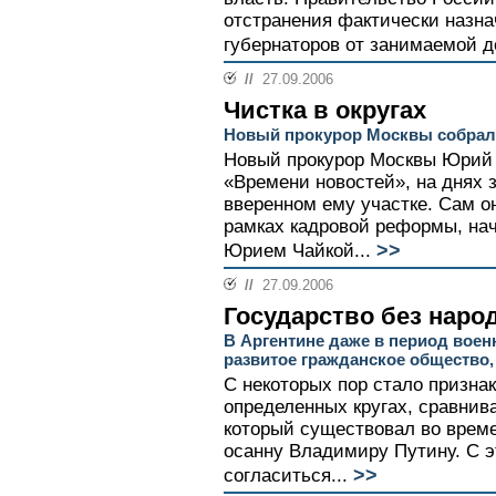
отстранения фактически назн
губернаторов от занимаемой д
//
27.09.2006
Чистка в округах
Новый прокурор Москвы собрал
Новый прокурор Москвы Юрий 
«Времени новостей», на днях 
вверенном ему участке. Сам он
рамках кадровой реформы, на
>>
Юрием Чайкой...
//
27.09.2006
Государство без наро
В Аргентине даже в период вое
развитое гражданское общество,
С некоторых пор стало призна
определенных кругах, сравнив
который существовал во време
осанну Владимиру Путину. С 
>>
согласиться...