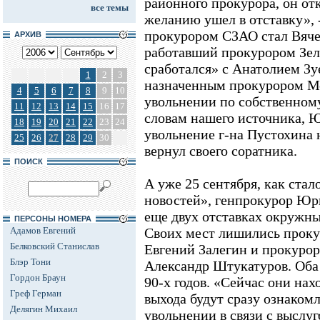
районного прокурора, он от
все темы
желанию ушел в отставку», 
прокурором СЗАО стал Вячес
АРХИВ
работавший прокурором Зеле
сработался» с Анатолием Зу
1
2
3
назначенным прокурором Мо
4
5
6
7
8
9
10
увольнении по собственном
11
12
13
14
15
16
17
словам нашего источника, 
18
19
20
21
22
23
24
увольнение г-на Пустохина 
25
26
27
28
29
30
вернул своего соратника.
ПОИСК
А уже 25 сентября, как ста
новостей», генпрокурор Юр
еще двух отставках окружны
ПЕРСОНЫ НОМЕРА
Адамов Евгений
Своих мест лишились проку
Белковский Станислав
Евгений Залегин и прокуро
Блэр Тони
Александр Штукатуров. Оба 
Гордон Браун
90-х годов. «Сейчас они нахо
Греф Герман
выхода будут сразу ознаком
Делягин Михаил
увольнении в связи с выслу