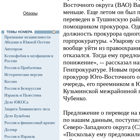
Восточного округа (ВАО) В
меньше. Еще летом он был 
Обзоры
переведен в Тушинскую рай
помощником прокурора. Одна
ТЕМЫ НОМЕРА
должность прокурора одного
Признание независимости
горпрокуратуры. «Уварову с
Абхазии и Южной Осетии
вообще уйти из правоохрани
Автопром
отказался. Тогда ему предл
Ксенофобия и неофашизм в
России
понижение», -- рассказал н
Россия и Прибалтика
Генпрокуратуре. Новым пр
Исторические версии
прокурор Юго-Восточного о
Косово
очередь, его преемником в
Россия и Белоруссия
Кузьминской межрайонной 
Израиль и Палестина
Чубенко.
Дело ЮКОСа
Защита Химкинского леса
Предложение о переводе на
Дело Бульбова
по нашим данным, поступи
Россия и финансовый кризис
Северо-Западного округа (
Доллар
«Поскольку ему предложили
Россия и Израиль