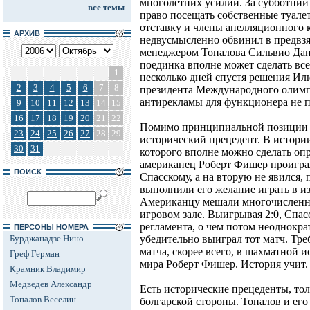
многолетних усилий. За субботний 
все темы
право посещать собственные туале
отставку и члены апелляционного 
АРХИВ
недвусмысленно обвинил в предвзя
менеджером Топалова Сильвио Дан
поединка вполне может сделать вс
1
несколько дней спустя решения Ил
2
3
4
5
6
7
8
президента Международного олимп
антирекламы для функционера не 
9
10
11
12
13
14
15
16
17
18
19
20
21
22
Помимо принципиальной позиции К
23
24
25
26
27
28
29
исторический прецедент. В истори
30
31
которого вполне можно сделать оп
американец Роберт Фишер проигра
ПОИСК
Спасскому, а на вторую не явился,
выполнили его желание играть в 
Американцу мешали многочисленн
игровом зале. Выигрывая 2:0, Спас
регламента, о чем потом неоднокр
ПЕРСОНЫ НОМЕРА
Бурджанадзе Нино
убедительно выиграл тот матч. Тр
матча, скорее всего, в шахматной 
Греф Герман
мира Роберт Фишер. История учит.
Крамник Владимир
Медведев Александр
Есть исторические прецеденты, тол
Топалов Веселин
болгарской стороны. Топалов и его