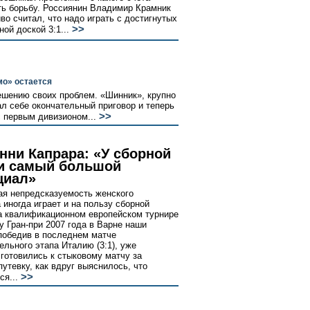
ь борьбу. Россиянин Владимир Крамник
во считал, что надо играть с достигнутых
>>
ой доской 3:1...
мо» остается
ешению своих проблем. «Шинник», крупно
ал себе окончательный приговор и теперь
>>
с первым дивизионом...
нни Капрара: «У сборной
и самый большой
циал»
я непредсказуемость женского
 иногда играет и на пользу сборной
а квалификационном европейском турнире
у Гран-при 2007 года в Варне наши
победив в последнем матче
ельного этапа Италию (3:1), уже
готовились к стыковому матчу за
путевку, как вдруг выяснилось, что
>>
ся...