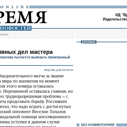
ИД "В
Издательств
/
поиск
вных дел мастера
опалова пытается выиграть проигранный
версия для печати
бъединительного матча за звание
 мира по шахматам на момент
ия этого номера оставалась
. Нерешенной оставалась главная, но
но трудноразрешимая проблема -- с
чета продолжать борьбу. Россиянин
тал, что надо играть с достигнутых
гарский оппонент Веселин Топалов
скандальной помощи апелляционного
амника уступки в данном случае
БЕЗ КОМMЕНТАРИЕВ
противозаконного не делал и