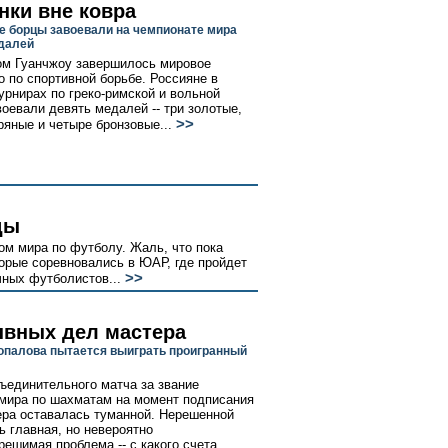
нки вне ковра
е борцы завоевали на чемпионате мира
далей
ом Гуанчжоу завершилось мировое
о по спортивной борьбе. Россияне в
урнирах по греко-римской и вольной
воевали девять медалей -- три золотые,
>>
ряные и четыре бронзовые...
ды
ом мира по футболу. Жаль, что пока
торые соревновались в ЮАР, где пройдет
>>
ных футболистов...
вных дел мастера
опалова пытается выиграть проигранный
ъединительного матча за звание
мира по шахматам на момент подписания
ера оставалась туманной. Нерешенной
ь главная, но невероятно
решимая проблема -- с какого счета