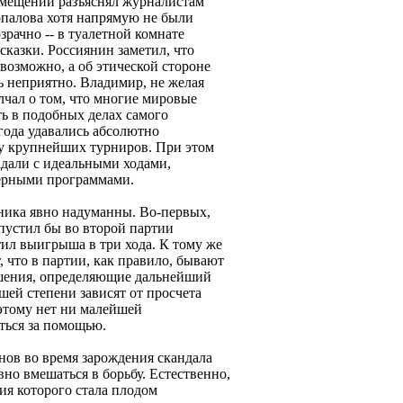
омещении разъяснял журналистам
палова хотя напрямую не были
зрачно -- в туалетной комнате
казки. Россиянин заметил, что
возможно, а об этической стороне
ь неприятно. Владимир, не желая
чал о том, что многие мировые
ь в подобных делах самого
года удавались абсолютно
у крупнейших турниров. При этом
адали с идеальными ходами,
ерными программами.
ника явно надуманны. Во-первых,
пустил бы во второй партии
тил выигрыша в три хода. К тому же
 что в партии, как правило, бывают
решения, определяющие дальнейший
шей степени зависят от просчета
этому нет ни малейшей
ться за помощью.
в во время зарождения скандала
вно вмешаться в борьбу. Естественно,
ция которого стала плодом