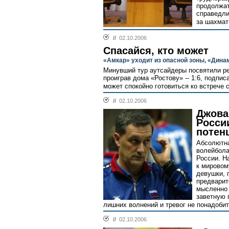
продолжат
справедли
за шахматн
//
02.10.2006
Спасайся, кто может
«Амкар» уходит из опасной зоны, «Дина
Минувший тур аутсайдеры посвятили р
проиграв дома «Ростову» -- 1:6, подпис
может спокойно готовиться ко встрече 
//
02.10.2006
Джова
Росси
потен
Абсолютна
волейбола
России. Н
к мировом
девушки, 
предварит
мысленно 
заветную 
лишних волнений и тревог не понадобит
//
02.10.2006