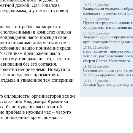
матной доской. Для Топалова
18:51, 16 декабря
Радикальная молодежь собрал
преодолимым, и у него есть повод
площади в подмосковном Со
18:32, 16 декабря
Путин отверг упреки адвокат
палова потребовала запретить
Ходорковского в давлении на 
расположенными в комнатах отдыха
17:58, 16 декабря
Задержан один из предполаг
еоправданно часто посещал свой
организаторов беспорядков 
бности никакими документами не
требование нашло понимание среди
17:10, 16 декабря
Европарламент призвал росси
 Участникам предложено было
ускорить расследование обст
 возмутило даже не это, а то, что
смерти Сергея Магнитского
евнования без его согласия.
16:35, 16 декабря
бсолютно неприемлемо. Возмутило
Саакашвили посмертно награ
елегации удалось просмотреть
Холбрука орденом Святого Г
ы отдыха и увиденное там соперники
16:14, 16 декабря
Ассанж будет выпущен под з
то оплошность) организаторов все же
сь согласием Владимира Крамника
ях, были пущены часы в пятой
о прибыл в нужный час -- чего-то
стя положенное время дождался