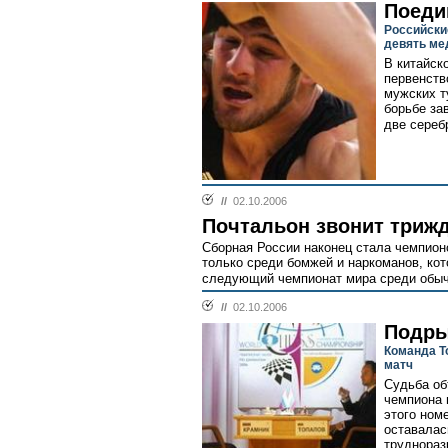
Поеди
Российски
девять ме
В китайск
первенств
мужских т
борьбе за
две сереб
//
02.10.2006
Почтальон звонит триж
Сборная России наконец стала чемпион
только среди бомжей и наркоманов, ко
следующий чемпионат мира среди обыч
//
02.10.2006
Подры
Команда Т
матч
Судьба об
чемпиона 
этого ном
оставалас
труднораз