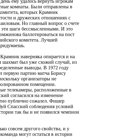
день ему удалось вернуть игрокам
тные комнаты. Были отправлены в
комитета, которых Крамник
тости и дружеских отношениях с
аиловым. Но главный вопрос о счете
е эти шаги бессмысленными. И это
юмжинова баллотироваться на пост
ийского комитета. Лучшей
придумаешь.
рамник наверняка опирается и на
и шахмат был уже схожий случай, из
ределенные выводы. В 1972 году
л первую партию матча Борису
 поскольку организаторы не
изолированном помещении.
ые телекамеры, расположенные в
ский согласился на изменение
атно публично сожалел. Фишер
ебуй Спасский соблюдения условий
истории так бы и не появился чемпион
ько совсем другого свойства, и у
 команда могут остаться в истории