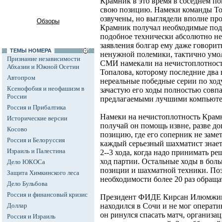
Крамник в это время в соседнем п
свою позицию. Намеки команды То
озвучены, но выглядели вполне про
Обзоры
Крамник получал необходимые подс
подобное технически абсолютно не
заявления болгар ему даже говорит
ТЕМЫ НОМЕРА
ненужной полемики, тактично умол
Признание независимости
СМИ намекали на нечистоплотност
Абхазии и Южной Осетии
Топалова, которому последние два 
Автопром
нереальные победные серии по ход
Ксенофобия и неофашизм в
зачастую его ходы полностью совп
России
предлагаемыми лучшими компьют
Россия и Прибалтика
Намеки на нечистоплотность Крам
Исторические версии
получай он помощь извне, разве до
Косово
позицию, где его соперник не заме
Россия и Белоруссия
каждый серьезный шахматист знает,
Израиль и Палестина
2--3 хода, когда надо принимать 
ход партии. Остальные ходы в боль
Дело ЮКОСа
позиции и шахматной техники. По
Защита Химкинского леса
необходимости более 20 раз обраща
Дело Бульбова
Россия и финансовый кризис
Президент ФИДЕ Кирсан Илюмжино
Доллар
находился в Сочи и не мог операти
он ринулся спасать матч, организа
Россия и Израиль