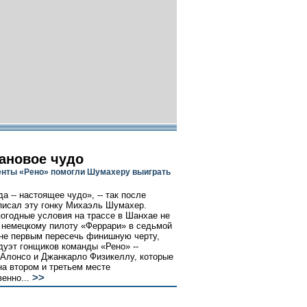
ановое чудо
нты «Рено» помогли Шумахеру выиграть
а -- настоящее чудо», -- так после
исал эту гонку Михаэль Шумахер.
огодные условия на трассе в Шанхае не
немецкому пилоту «Феррари» в седьмой
оне первым пересечь финишную черту,
дуэт гонщиков команды «Рено» --
Алонсо и Джанкарло Физикеллу, которые
на втором и третьем месте
>>
енно...