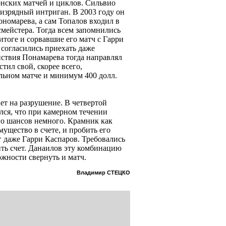
нских матчей и циклов. Сильвио
 изрядный интриган. В 2003 году он
омарева, а сам Топалов входил в
смейстера. Тогда всем запомнились
итоге и сорвавшие его матч с Гарри
 согласились приехать даже
ствия Понамарева тогда направлял
ил свой, скорее всего,
льном матче и минимум 400 долл.
ет на разрушение. В четвертой
лся, что при камерном течении
го шансов немного. Крамник как
мущество в счете, и пробить его
г даже Гарри Каспаров. Требовались
ть счет. Данаилов эту комбинацию
ожности свернуть и матч.
Владимир СТЕЦКО