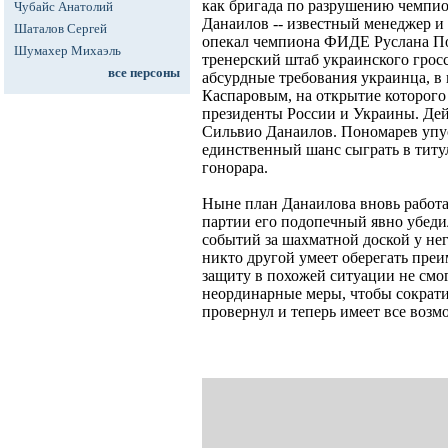
как бригада по разрушению чемпио
Чубайс Анатолий
Данаилов -- известный менеджер и
Шаталов Сергей
опекал чемпиона ФИДЕ Руслана Пон
Шумахер Михаэль
тренерский штаб украинского грос
все персоны
абсурдные требования украинца, в 
Каспаровым, на открытие которого
президенты России и Украины. Дей
Сильвио Данаилов. Пономарев упуст
единственный шанс сыграть в титу
гонорара.
Ныне план Данаилова вновь работа
партии его подопечный явно убеди
событий за шахматной доской у не
никто другой умеет оберегать преи
защиту в похожей ситуации не смо
неординарные меры, чтобы сократи
провернул и теперь имеет все возм