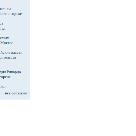
ась на
лнечногорске
ов
суд
аемых
в Москве
йские власти
оятельств
дил Ричарда
еоргия
алог
все события