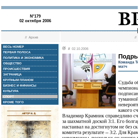
N°179
02 октября 2006
//
Архив
/
ВЕСЬ НОМЕР
//
02.10.2006
ПЕРВАЯ ПОЛОСА
Подры
ПОЛИТИКА И ЭКОНОМИКА
Команда Т
ОБЩЕСТВО
матч
ПРОИСШЕСТВИЯ
ЗАГРАНИЦА
КРУПНЫМ ПЛАНОМ
Судьба о
БИЗНЕС И ФИНАНСЫ
чемпиона
КУЛЬТУРА
подписан
СПОРТ
туманной
КРОМЕ ТОГО
невероят
какого с
Владимир Крамник справедливо счи
за шахматной доской 3:1. Его бол
настаивал на достигнутом не без 
комитета результате -- 3:2. Для Кр
невозможны, поскольку он ничего 