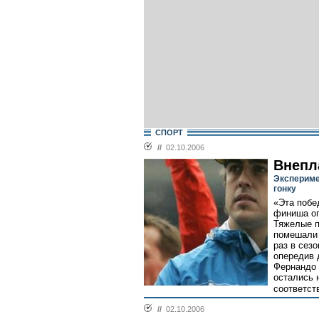
СПОРТ
//
02.10.2006
Внепл
Экспериме
гонку
«Эта побед
финиша оп
Тяжелые п
помешали 
раз в сез
опередив 
Фернандо 
остались 
соответств
//
02.10.2006