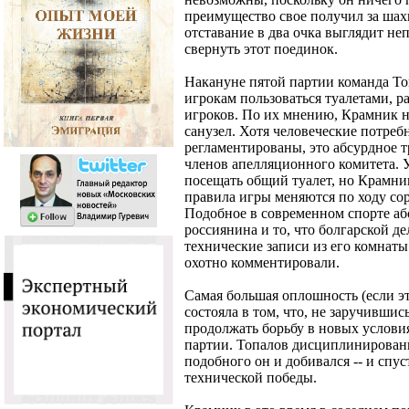
преимущество свое получил за шах
отставание в два очка выглядит не
свернуть этот поединок.
Накануне пятой партии команда То
игрокам пользоваться туалетами, 
игроков. По их мнению, Крамник н
санузел. Хотя человеческие потре
регламентированы, это абсурдное 
членов апелляционного комитета.
посещать общий туалет, но Крамника
правила игры меняются по ходу сор
Подобное в современном спорте а
россиянина и то, что болгарской д
технические записи из его комнат
охотно комментировали.
Самая большая оплошность (если э
состояла в том, что, не заручивши
продолжать борьбу в новых услови
партии. Топалов дисциплинированн
подобного он и добивался -- и спу
технической победы.