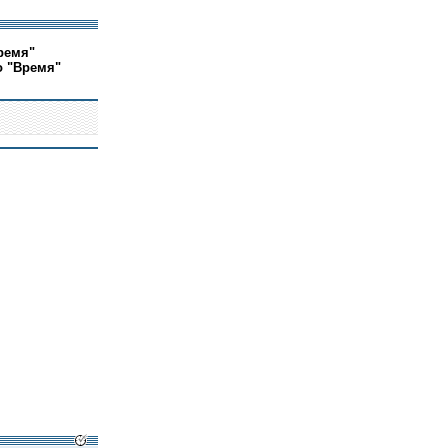
ремя"
о "Время"