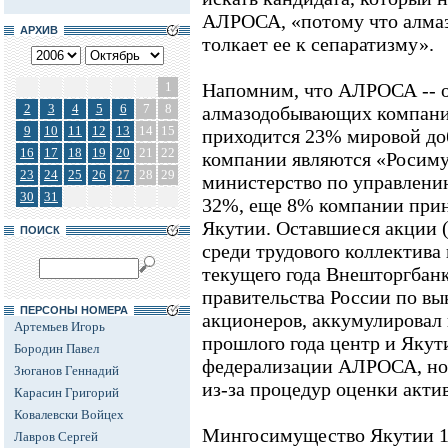
АЛРОСА, «потому что алма
АРХИВ
толкает ее к сепаратизму».
1
Напомним, что АЛРОСА -- 
2
3
4
5
6
7
8
алмазодобывающих компаний
9
10
11
12
13
14
15
приходится 23% мировой д
16
17
18
19
20
21
22
компании являются «Росиму
23
24
25
26
27
28
29
министерство по управлени
30
31
32%, еще 8% компании при
Якутии. Оставшиеся акции 
ПОИСК
среди трудового коллектива
текущего года Внешторгбан
правительства России по в
ПЕРСОНЫ НОМЕРА
акционеров, аккумулировал 
Артемьев Игорь
прошлого года центр и Якут
Бородин Павел
федерализации АЛРОСА, но 
Зюганов Геннадий
из-за процедур оценки акти
Карасин Григорий
Ковалевски Войцех
Мингосимущество Якутии 14
Лавров Сергей