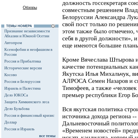
должность госсекретаря сою
Обзоры
совместным решением Влад
Белоруссии Александра Лук
свой пост только по решению
ТЕМЫ НОМЕРА
этом также было отмечено, 
Признание независимости
Абхазии и Южной Осетии
себя в другой должности», 
Автопром
еще имеются большие план
Ксенофобия и неофашизм в
России
Кроме Вячеслава Штырова и 
Россия и Прибалтика
качестве потенциальных ка
Исторические версии
Якутска Илья Михальчук, в
Косово
АЛРОСА Семен Назаров и с
Россия и Белоруссия
Тимофеев, а также «челове
Израиль и Палестина
премьер республики Егор Бо
Дело ЮКОСа
Защита Химкинского леса
Вся якутская политика стро
Дело Бульбова
источника дохода региона 
Россия и финансовый кризис
Доллар
Дальневосточный политолог 
Россия и Израиль
«Временем новостей» предп
все темы
искать кандидата, который 