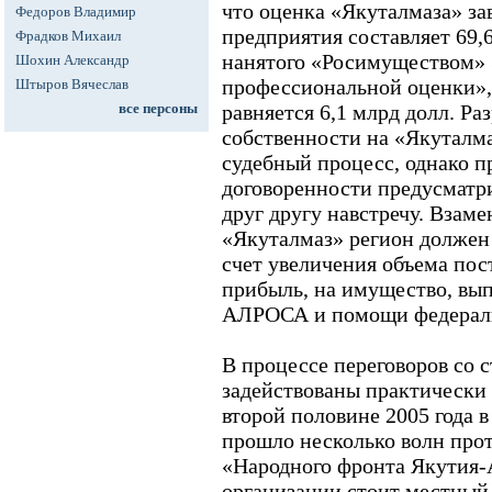
что оценка «Якуталмаза» за
Федоров Владимир
предприятия составляет 69,
Фрадков Михаил
нанятого «Росимуществом»
Шохин Александр
профессиональной оценки»
Штыров Вячеслав
все персоны
равняется 6,1 млрд долл. Ра
собственности на «Якуталма
судебный процесс, однако 
договоренности предусматри
друг другу навстречу. Взаме
«Якуталмаз» регион должен
счет увеличения объема пос
прибыль, на имущество, вы
АЛРОСА и помощи федераль
В процессе переговоров со 
задействованы практически 
второй половине 2005 года 
прошло несколько волн про
«Народного фронта Якутия-
организации стоит местный