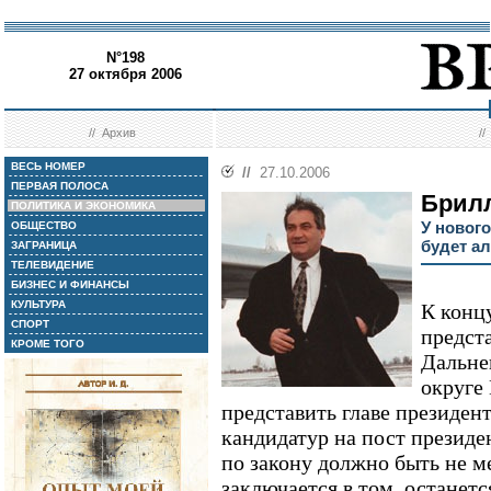
N°198
27 октября 2006
//
Архив
/
ВЕСЬ НОМЕР
//
27.10.2006
ПЕРВАЯ ПОЛОСА
Брилл
ПОЛИТИКА И ЭКОНОМИКА
У нового
ОБЩЕСТВО
будет а
ЗАГРАНИЦА
ТЕЛЕВИДЕНИЕ
БИЗНЕС И ФИНАНСЫ
КУЛЬТУРА
К конц
СПОРТ
предст
КРОМЕ ТОГО
Дальне
округе
представить главе президен
кандидатур на пост президе
по закону должно быть не м
заключается в том, останетс