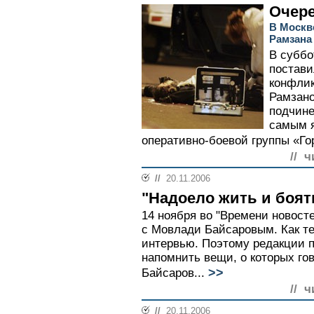
Очере
В Москв
Рамзана
В суббо
постави
конфлик
Рамзан
подчине
самым я
оперативно-боевой группы «Го
// ч
//
20.11.2006
"Надоело жить и боят
14 ноября во "Времени новост
с Мовлади Байсаровым. Как те
интервью. Поэтому редакции 
напомнить вещи, о которых го
>>
Байсаров...
// ч
//
20.11.2006