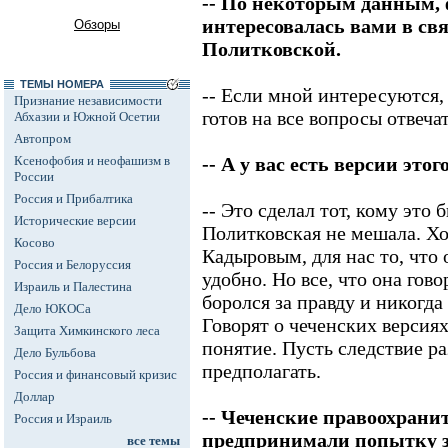
-- По некоторым данным,
интересовалась вами в св
Обзоры
Политковской.
ТЕМЫ НОМЕРА
-- Если мной интересуются, 
Признание независимости
готов на все вопросы отвечат
Абхазии и Южной Осетии
Автопром
Ксенофобия и неофашизм в
-- А у вас есть версии это
России
Россия и Прибалтика
-- Это сделал тот, кому это
Исторические версии
Политковская не мешала. Хо
Косово
Кадыровым, для нас то, что 
Россия и Белоруссия
удобно. Но все, что она гово
Израиль и Палестина
боролся за правду и никогда
Дело ЮКОСа
Говорят о чеченских версиях
Защита Химкинского леса
понятие. Пусть следствие р
Дело Бульбова
предполагать.
Россия и финансовый кризис
Доллар
-- Чеченские правоохран
Россия и Израиль
предпринимали попытку з
все темы