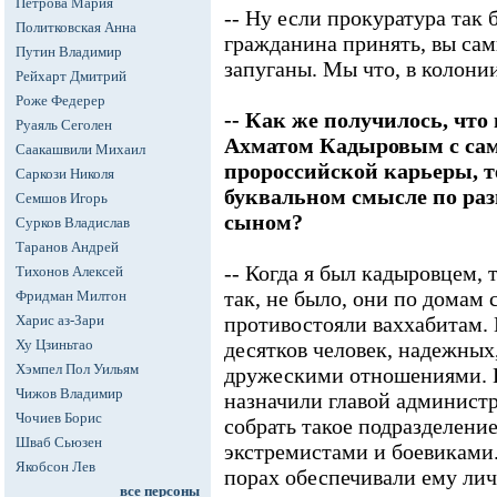
Петрова Мария
-- Ну если прокуратура так 
Политковская Анна
гражданина принять, вы сам
Путин Владимир
запуганы. Мы что, в колони
Рейхарт Дмитрий
Роже Федерер
-- Как же получилось, что
Руаяль Сеголен
Ахматом Кадыровым с само
Саакашвили Михаил
пророссийской карьеры, т
Саркози Николя
буквальном смысле по раз
Семшов Игорь
сыном?
Сурков Владислав
Таранов Андрей
-- Когда я был кадыровцем, т
Тихонов Алексей
так, не было, они по домам 
Фридман Милтон
Харис аз-Зари
противостояли ваххабитам. 
Ху Цзиньтао
десятков человек, надежных
Хэмпел Пол Уильям
дружескими отношениями. 
Чижов Владимир
назначили главой админист
Чочиев Борис
собрать такое подразделение
Шваб Сьюзен
экстремистами и боевиками.
Якобсон Лев
порах обеспечивали ему ли
все персоны