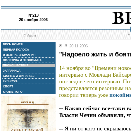
N°213
20 ноября 2006
//
Архив
/
ВЕСЬ НОМЕР
//
20.11.2006
ПЕРВАЯ ПОЛОСА
"Надоело жить и боят
В ЦЕНТРЕ ВНИМАНИЯ
ПОЛИТИКА И ЭКОНОМИКА
ПРОИСШЕСТВИЯ
14 ноября во "Времени ново
ЗАГРАНИЦА
интервью с Мовлади Байсаро
БИЗНЕС И ФИНАНСЫ
последнее его интервью. П
КУЛЬТУРА
СПОРТ
представляется резонным н
КРОМЕ ТОГО
говорил теперь уже
покойн
-- Каков сейчас все-таки 
Власти Чечни объявили, чт
-- Я ни от кого не скрываюс