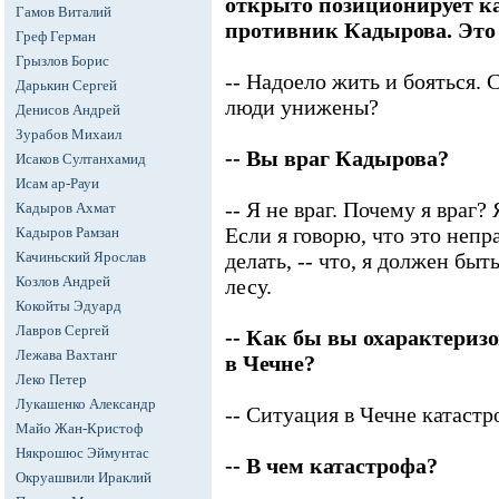
открыто позиционирует к
Гамов Виталий
противник Кадырова. Это
Греф Герман
Грызлов Борис
-- Надоело жить и бояться. 
Дарькин Сергей
люди унижены?
Денисов Андрей
Зурабов Михаил
-- Вы враг Кадырова?
Исаков Султанхамид
Исам ар-Рауи
-- Я не враг. Почему я враг
Кадыров Ахмат
Если я говорю, что это непр
Кадыров Рамзан
Качиньский Ярослав
делать, -- что, я должен быт
Козлов Андрей
лесу.
Кокойты Эдуард
Лавров Сергей
-- Как бы вы охарактери
Лежава Вахтанг
в Чечне?
Леко Петер
Лукашенко Александр
-- Ситуация в Чечне катастр
Майо Жан-Кристоф
Някрошюс Эймунтас
-- В чем катастрофа?
Окруашвили Ираклий