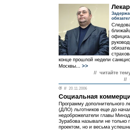
Лекар
Задержа
обязате
Следова
ближай
официа
руковод
обязате
страхов
конце прошлой недели санкци
>>
Москвы...
// читайте тем
//
//
20.11.2006
Социальная коммерц
Программу дополнительного л
(ДЛО) льготников еще до нача
недоброжелатели главы Минз
Зурабова называли не только
проектом, но и весьма успеш