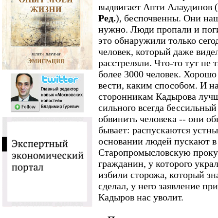
выдвигает Апти Алаудинов 
Ред.
), беспочвенны. Они наш
нужно. Люди пропали и поги
это обнаружили только сего
человек, который даже видел
расстреляли. Что-то тут не 
более 3000 человек. Хорошо
вести, каким способом. И на
сторонникам Кадырова лучше
сильного всегда бессильный
обвинить человека -- они об
бывает: распускаются устны
основании людей пускают в р
Старопромысловскую прокур
гражданин, у которого укра
избили сторожа, который зн
сделал, у него заявление пр
Кадыров нас уволит.