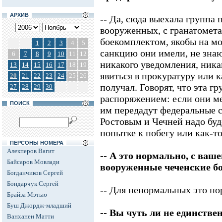
АРХИВ
-- Да, сюда выехала группа
вооруженных, с гранатомет
боекомплектом, якобы на м
1
2
3
4
5
санкцию они имели, не знаю
6
7
8
9
10
11
12
никакого уведомления, ника
13
14
15
16
17
18
19
явиться в прокуратуру или к
20
21
22
23
24
25
26
получал. Говорят, что эта г
27
28
29
30
распоряжением: если они ме
ПОИСК
им передадут федеральные с
Ростовым и Чечней надо бу
попытке к побегу или как-то
ПЕРСОНЫ НОМЕРА
Алекперов Вагит
-- А это нормально, с ваше
Байсаров Мовлади
вооруженные чеченские б
Богданчиков Сергей
Бондарчук Сергей
-- Для ненормальных это но
Брайза Мэтью
Буш Джордж-младший
-- Вы чуть ли не единстве
Ванханен Матти