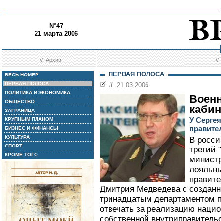
N°47
21 марта 2006
//
Архив
/
ПЕРВАЯ ПОЛОСА
ВЕСЬ НОМЕР
ПЕРВАЯ ПОЛОСА
//
21.03.2006
ПОЛИТИКА И ЭКОНОМИКА
Воен
ОБЩЕСТВО
кабин
ЗАГРАНИЦА
У Серге
КРУПНЫМ ПЛАНОМ
правите
БИЗНЕС И ФИНАНСЫ
КУЛЬТУРА
В росси
СПОРТ
третий 
КРОМЕ ТОГО
министр
лояльн
правите
Дмитрия Медведева с созданн
тринадцатым департаментом п
отвечать за реализацию нацио
собственной внутриправительс