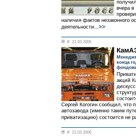
получил
вчера в
провери
наличия фактов незаконного о
>>
деятельности...
//
21.03.2006
КамАЗ
Менеджм
конца го
фондов
Привати
акций 
дискусс
структу
состоит
Сергей Когогин сообщил, что 
автозавода (именно таким пут
приватизацию) состоится не р
//
21.03.2006