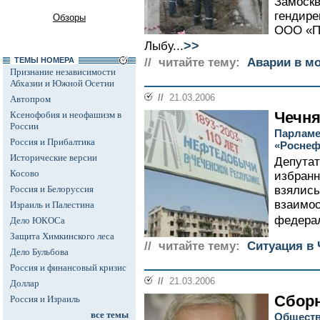
Замоскв
гендире
Обзоры
ООО «П
>>
Лыбу...
ТЕМЫ НОМЕРА
// читайте тему:
Аварии в м
Признание независимости
Абхазии и Южной Осетии
//
21.03.2006
Автопром
Чечня
Ксенофобия и неофашизм в
России
Парламе
Россия и Прибалтика
«Роснеф
Исторические версии
Депутат
Косово
избранн
Россия и Белоруссия
взялись
взаимоо
Израиль и Палестина
федерал
Дело ЮКОСа
Защита Химкинского леса
// читайте тему:
Ситуация в 
Дело Бульбова
Россия и финансовый кризис
//
21.03.2006
Доллар
Сбор
Россия и Израиль
все темы
Обществ