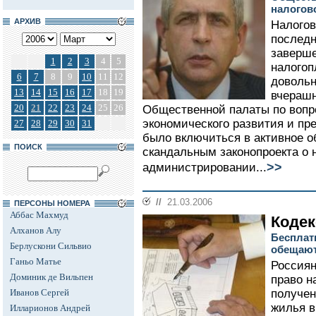
налогов
АРХИВ
Налогов
последн
заверше
1
2
3
4
5
налогоп
6
7
8
9
10
11
12
доволь
13
14
15
16
17
18
19
вчераш
20
21
22
23
24
25
26
Общественной палаты по вопр
экономического развития и п
27
28
29
30
31
было включиться в активное 
ПОИСК
скандальным законопроекта о 
>>
администрировании...
//
21.03.2006
ПЕРСОНЫ НОМЕРА
Аббас Махмуд
Кодек
Алханов Алу
Бесплат
Берлускони Сильвио
обещают
Ганьо Матье
Россиян
Доминик де Вильпен
право н
Иванов Сергей
получен
жилья в
Илларионов Андрей