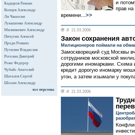
и потом
Кадыров Рамзан
прав на
Копцев Александр
>>
времени...
Ли Чжаосин
Лукашенко Александр
Милинкевич Александр
//
21.03.2006
Пичугин Алексей
Закон сохранения ав
Проди Романо
Милиционеров поймали на обма
Путилин Владислав
Замоскворецкий суд Москвы вч
Рогозин Дмитрий
сотрудников московской мили
Роже Федерер
дорогими иномарками. Схема и
Чубайс Анатолий
кредит дорогую иномарку мош
Шаталов Сергей
угон, а затем изымали у покупа
Шохин Александр
все персоны
//
21.03.2006
Трудн
пере
Центроб
разобра
Конфлик
инвест