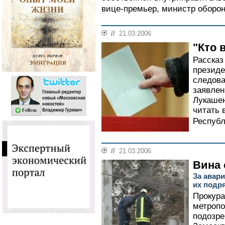
вице-премьер, министр оборон
//
21.03.2006
"Кто 
Рассказ
президе
следова
заявлен
Лукашен
читать 
Республ
//
21.03.2006
Вина
За авар
их подр
Прокура
метропо
подозре