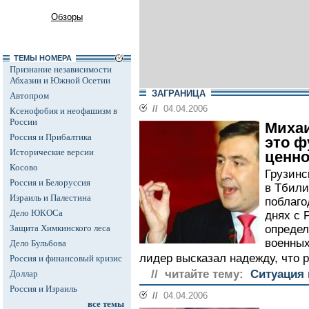
Обзоры
ТЕМЫ НОМЕРА
Признание независимости
Абхазии и Южной Осетии
ЗАГРАНИЦА
Автопром
//
04.04.2006
Ксенофобия и неофашизм в
России
Михаи
Россия и Прибалтика
это ф
Исторические версии
ценно
Косово
Грузинс
Россия и Белоруссия
в Тбили
Израиль и Палестина
поблаго
Дело ЮКОСа
днях с 
Защита Химкинского леса
определ
военных
Дело Бульбова
лидер высказал надежду, что 
Россия и финансовый кризис
// читайте тему:
Ситуация 
Доллар
Россия и Израиль
//
04.04.2006
все темы