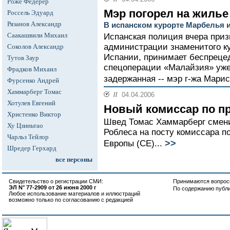
Роже Федерер
Мэр погорел на жилье
Россель Эдуард
Рязанов Александр
В испанском курорте Марбелья 
Саакашвили Михаил
Испанская полиция вчера призн
администрации знаменитого ку
Соколов Александр
Испании, принимает беспреце
Тутов Заур
спецоперации «Малайзия» уже 
Фрадков Михаил
задержанная -- мэр г-жа Марис
Фурсенко Андрей
Хаммарберг Томас
//
04.04.2006
Хотулев Евгений
Новый комиссар по п
Христенко Виктор
Швед Томас Хаммарберг смени
Ху Цзиньтао
Роблеса на посту комиссара п
Чарльз Тейлор
>>
Европы (СЕ)...
Шредер Герхард
все персоны
Свидетельство о регистрации СМИ:
Принимаются вопросы
ЭЛ N° 77-2909 от 26 июня 2000 г
По содержанию публ
Любое использование материалов и иллюстраций
возможно только по согласованию с редакцией