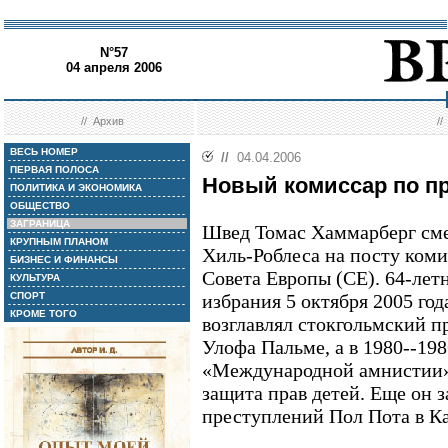
N°57
04 апреля 2006
//
Архив
/
ВЕСЬ НОМЕР
//
04.04.2006
ПЕРВАЯ ПОЛОСА
Новый комиссар по п
ПОЛИТИКА И ЭКОНОМИКА
ОБЩЕСТВО
ЗАГРАНИЦА
Швед Томас Хаммарберг сме
КРУПНЫМ ПЛАНОМ
Хиль-Роблеса на посту коми
БИЗНЕС И ФИНАНСЫ
Совета Европы (СЕ). 64-лет
КУЛЬТУРА
СПОРТ
избрания 5 октября 2005 го
КРОМЕ ТОГО
возглавлял стокгольмский 
Улофа Пальме, а в 1980--198
«Международной амнистии»
защита прав детей. Еще он 
преступлений Пол Пота в К