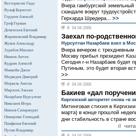
Вестервелле Гидо
Вчера гамбургский земельный с
Вульф Бернотат
скандале вокруг трудоустройс
Гордеев Алексей
>>
Герхарда Шредера...
Греф Герман
//
04.04.2006
Дементьев Евгений
Заехал по-родственн
Жириновский Владимир
Нурсултан Назарбаев взял в Мос
Жуков Александр
Вчера вечером с трехдневным
Зурабов Михаил
Москву прибыл президент Каз
Иванов Антон
Сегодня г-н Назарбаев будет 
Кудрин Алексей
Путиным, это будет вторая вст
Маккейн Джон
>>
Медведев Дмитрий
Меркель Ангела
//
04.04.2006
Мирзоев Эльхан
Бакиев «дал поручени
Назарбаев Нурсултан
Киргизский авторитет снова «в з
Николаев Игорь
Митинговая стихия в Киргизии
Ниязов Сапармурат
марта) в конце прошлой неде
Онищенко Геннадий
дни стабильность в стране вос
Панфилов Евгений
// чита
Путин Владимир
//
04.04.2006