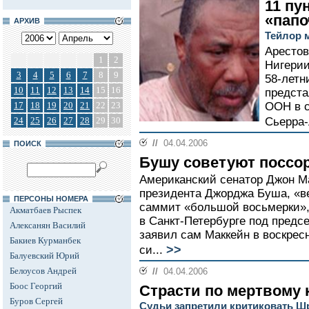
11 пу
«папо
АРХИВ
Тейлор м
Арестов
1
2
Нигери
3
4
5
6
7
8
9
58-летн
10
11
12
13
14
15
16
предст
17
18
19
20
21
22
23
ООН в с
24
25
26
27
28
29
30
Сьерра-
//
04.04.2006
ПОИСК
Бушу советуют поссо
Американский сенатор Джон Ма
президента Джорджа Буша, «ве
ПЕРСОНЫ НОМЕРА
саммит «большой восьмерки»,
Акматбаев Рыспек
в Санкт-Петербурге под предс
Алексанян Василий
заявил сам Маккейн в воскрес
Бакиев Курманбек
>>
си...
Балуевский Юрий
Белоусов Андрей
//
04.04.2006
Боос Георгий
Страсти по мертвому 
Буров Сергей
Судьи запретили критиковать Ш