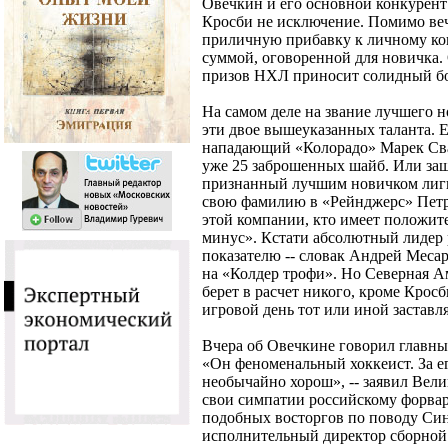
Овечкин и его основной конкурен
Кросби не исключение. Помимо веч
приличную прибавку к личному кон
суммой, оговоренной для новичка.
призов НХЛ приносит солидный б
На самом деле на звание лучшего н
эти двое вышеуказанных таланта. Е
нападающий «Колорадо» Марек Сват
уже 25 заброшенных шайб. Или за
признанный лучшим новичком лиг
свою фамилию в «Рейнджерс» Петр 
этой компании, кто имеет положит
минус». Кстати абсолютный лидер 
показателю -- словак Андрей Месар
на «Колдер трофи». Но Северная А
берет в расчет никого, кроме Крос
игровой день тот или иной заставля
Вчера об Овечкине говорил главны
«Он феноменальный хоккеист. За е
необычайно хорош», -- заявил Вел
свои симпатии российскому форвард
подобных восторгов по поводу Син
исполнительный директор сборной