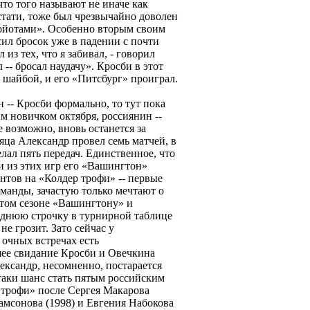
то того называют не иначе как
стати, тоже был чрезвычайно доволен
Койотами». Особенно вторым своим
сил бросок уже в падении с почти
из тех, что я забивал, - говорил
 -- бросал наудачу». Кросби в этот
 шайбой, и его «Питсбург» проиграл.
 -- Кросби формально, то тут пока
м новичком октября, россиянин --
е возможно, вновь останется за
яца Александр провел семь матчей, в
лал пять передач. Единственное, что
и из этих игр его «Вашингтон»
ентов на «Колдер трофи» -- первые
оманды, зачастую только мечтают о
этом сезоне «Вашингтону» и
днюю строчку в турнирной таблице
е грозит. Зато сейчас у
очных встречах есть
ее свидание Кросби и Овечкина
лександр, несомненно, постарается
-таки шанс стать пятым российским
 трофи» после Сергея Макарова
Самсонова (1998) и Евгения Набокова