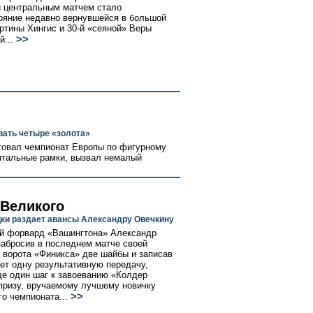
 центральным матчем стало
ояние недавно вернувшейся в большой
ртины Хингис и 30-й «сеяной» Веры
>>
...
вать четыре «золота»
товал чемпионат Европы по фигурному
ентальные рамки, вызвал немалый
 Великого
цки раздает авансы Александру Овечкину
й форвард «Вашингтона» Александр
забросив в последнем матче своей
 ворота «Финикса» две шайбы и записав
чет одну результативную передачу,
е один шаг к завоеванию «Колдер
 призу, вручаемому лучшему новичку
>>
го чемпионата...