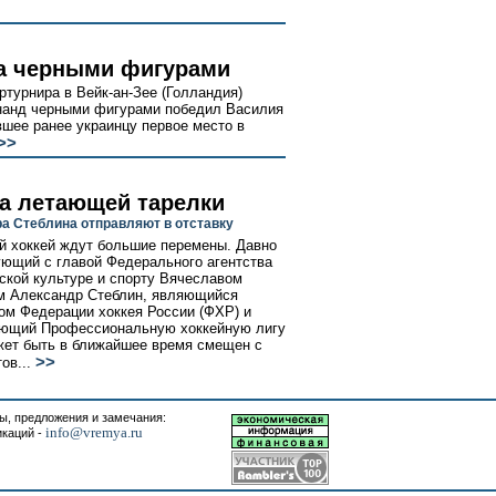
а черными фигурами
ртурнира в Вейк-ан-Зее (Голландия)
нанд черными фигурами победил Василия
вшее ранее украинцу первое место в
>>
а летающей тарелки
а Стеблина отправляют в отставку
й хоккей ждут большие перемены. Давно
ющий с главой Федерального агентства
ской культуре и спорту Вячеславом
м Александр Стеблин, являющийся
ом Федерации хоккея России (ФХР) и
яющий Профессиональную хоккейную лигу
жет быть в ближайшее время смещен с
>>
ов...
, предложения и замечания:
info@vremya.ru
икаций -