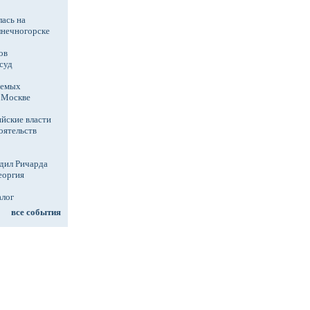
ась на
лнечногорске
ов
суд
аемых
в Москве
йские власти
оятельств
дил Ричарда
еоргия
алог
все события