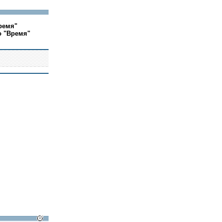
ремя"
о "Время"