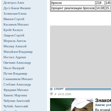
Делетроз Ален
броски
218
145
Дуст-Блази Филипп
процент реализации бросков
14,68
15,
Зелинская Елена
Иванов Сергей
Касьянов Михаил
Крейг Калхун
Лавров Сергей
Меркель Ангела
Миллер Алексей
Михайлов Владимир
Нэстасе Адриан
Овечкин Александр
Пасат Валерий
Путин Владимир
Саакашвили Михаил
Стеблин Александр
СПОРТ
Фридман Михаил
//
18.01.2006
Хингис Мартина
Знако
Чабунин Анатолий
Хингис ус
Чубайс Анатолий
Во второй