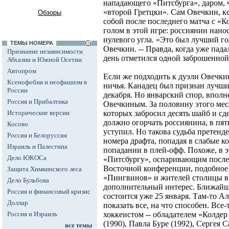
нападающего «Питсбурга», даром, ч
«второй Гретцки». Сам Овечкин, к
Обзоры
собой после последнего матча с «
голом в этой игре: россиянин нано
нулевого угла. «Это был лучший гол 
ТЕМЫ НОМЕРА
Овечкин. -- Правда, когда уже падал
Признание независимости
день отметился одной заброшенной
Абхазии и Южной Осетии
Автопром
Если же подходить к дуэли Овечкин
Ксенофобия и неофашизм в
ничья. Канадец был признан лучши
России
декабря. Но январский спор, вполн
Россия и Прибалтика
Овечкиным. За половину этого мес
Исторические версии
которых забросил десять шайб и сде
должно огорчать россиянина, в пят
Косово
уступил. Но такова судьба претенд
Россия и Белоруссия
номера драфта, попадая в слабые к
Израиль и Палестина
попадании в плей-офф. Похоже, в 
Дело ЮКОСа
«Питсбургу», оспаривающим после
Восточной конференции, подобное н
Защита Химкинского леса
«Пингвинов» и жителей столицы в 
Дело Бульбова
дополнительный интерес. Ближайш
Россия и финансовый кризис
состоится уже 25 января. Там-то А
Доллар
показать все, на что способен. Все
Россия и Израиль
хоккеистом -- обладателем «Колдер
(1990), Павла Буре (1992), Сергея 
все темы