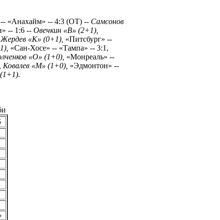
- «Анахайм» -- 4:3 (ОТ) --
Самсонов
» -- 1:6
-- Овечкин «В» (2+1),
-
Жердев «К» (0+1),
«Питсбург» --
1),
«Сан-Хосе» -- «Тампа» -- 3:1,
олченков «О» (1+0),
«Монреаль» --
, Ковалев «М» (1+0),
«Эдмонтон» --
(1+1).
би
5
»