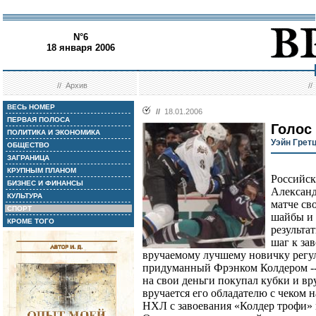
N°6
18 января 2006
//
Архив
/
ВЕСЬ НОМЕР
//
18.01.2006
ПЕРВАЯ ПОЛОСА
Голос
ПОЛИТИКА И ЭКОНОМИКА
Уэйн Грет
ОБЩЕСТВО
ЗАГРАНИЦА
КРУПНЫМ ПЛАНОМ
Российс
БИЗНЕС И ФИНАНСЫ
Александ
КУЛЬТУРА
матче св
СПОРТ
шайбы и 
КРОМЕ ТОГО
результа
шаг к за
вручаемому лучшему новичку регул
придуманный Фрэнком Колдером --
на свои деньги покупал кубки и вр
вручается его обладателю с чеком н
НХЛ с завоевания «Колдер трофи» 