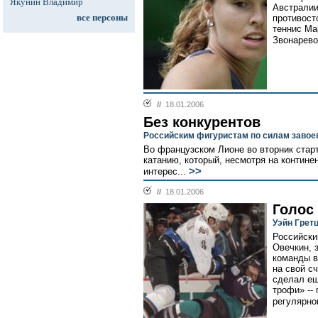
Якунин Владимир
Австралии
все персоны
противост
теннис Ма
Звонаревой
//
18.01.2006
Без конкурентов
Российским фигуристам по силам завое
Во французском Лионе во вторник стар
катанию, который, несмотря на контин
>>
интерес...
//
18.01.2006
Голос
Уэйн Грет
Российски
Овечкин, 
команды в
на свой с
сделал ещ
трофи» --
регулярно