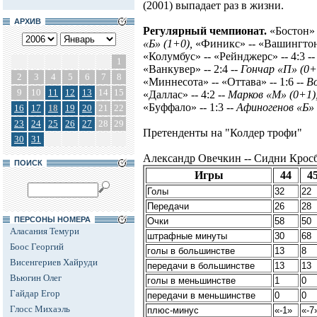
(2001) выпадает раз в жизни.
АРХИВ
Регулярный чемпионат.
«Бостон» -
«Б» (1+0),
«Финикс» -- «Вашингтон
«Колумбус» -- «Рейнджерс» -- 4:3 -
1
«Ванкувер» -- 2:4 -
- Гончар «П» (0+
2
3
4
5
6
7
8
«Миннесота» -- «Оттава» -- 1:6
-- В
9
10
11
12
13
14
15
«Даллас» -- 4:2
-- Марков «М» (0+1)
«Буффало» -- 1:3 --
Афиногенов «Б» 
16
17
18
19
20
21
22
23
24
25
26
27
28
29
Претенденты на "Колдер трофи"
30
31
Александр Овечкин -- Сидни Крос
ПОИСК
Игры
44
4
Голы
32
22
Передачи
26
28
ПЕРСОНЫ НОМЕРА
Очки
58
50
Аласания Темури
штрафные минуты
30
68
Боос Георгий
голы в большинстве
13
8
Висенгериев Хайруди
передачи в большинстве
13
13
Вьюгин Олег
голы в меньшинстве
1
0
Гайдар Егор
передачи в меньшинстве
0
0
Глосс Михаэль
плюс-минус
«-1»
«-7