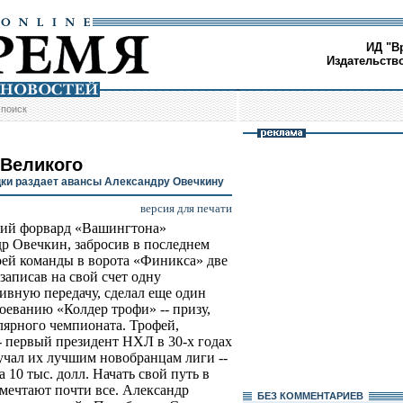
ИД "В
Издательств
/
поиск
 Великого
цки раздает авансы Александру Овечкину
версия для печати
кий форвард «Вашингтона»
р Овечкин, забросив в последнем
оей команды в ворота «Финикса» две
записав на свой счет одну
тивную передачу, сделал еще один
воеванию «Колдер трофи» -- призу,
ярного чемпионата. Трофей,
 первый президент НХЛ в 30-х годах
учал их лучшим новобранцам лиги --
а 10 тыс. долл. Начать свой путь в
мечтают почти все. Александр
БЕЗ КОМMЕНТАРИЕВ