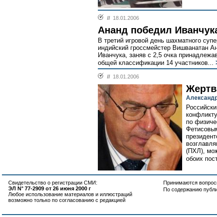
//
18.01.2006
Ананд победил Иванчук
В третий игровой день шахматного супе
индийский гроссмейстер Вишванатан А
Иванчука, заняв с 2,5 очка принадлежа
общей классификации 14 участников...
//
18.01.2006
Жертв
Александр
Российски
конфликту
по физиче
Фетисовы
президент
возглавл
(ПХЛ), мо
обоих пост
Свидетельство о регистрации СМИ:
Принимаются вопросы
ЭЛ N° 77-2909 от 26 июня 2000 г
По содержанию публ
Любое использование материалов и иллюстраций
возможно только по согласованию с редакцией