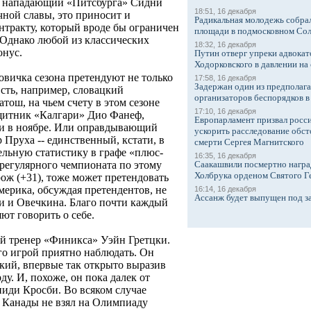
т нападающий «Питсбурга» Сидни
18:51, 16 декабря
ной славы, это приносит и
Радикальная молодежь собрал
тракту, который вроде бы ограничен
площади в подмосковном Со
 Однако любой из классических
18:32, 16 декабря
онус.
Путин отверг упреки адвокат
Ходорковского в давлении на 
овичка сезона претендуют не только
17:58, 16 декабря
Задержан один из предполаг
сть, например, словацкий
организаторов беспорядков 
ош, на чьем счету в этом сезоне
17:10, 16 декабря
щитник «Калгари» Дио Фанеф,
Европарламент призвал росси
и в ноябре. Или оправдывающий
ускорить расследование обст
Пруха -- единственный, кстати, в
смерти Сергея Магнитского
ельную статистику в графе «плюс-
16:35, 16 декабря
Саакашвили посмертно награ
регулярного чемпионата по этому
Холбрука орденом Святого Г
ож (+31), тоже может претендовать
мерика, обсуждая претендентов, не
16:14, 16 декабря
Ассанж будет выпущен под з
би и Овечкина. Благо почти каждый
ют говорить о себе.
й тренер «Финикса» Уэйн Гретцки.
го игрой приятно наблюдать. Он
икий, впервые так открыто выразив
у. И, похоже, он пока далек от
иди Кросби. Во всяком случае
 Канады не взял на Олимпиаду