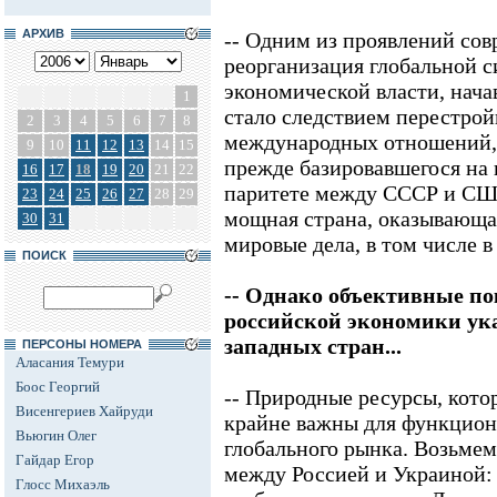
АРХИВ
-- Одним из проявлений сов
реорганизация глобальной 
экономической власти, начав
1
стало следствием перестрой
2
3
4
5
6
7
8
международных отношений, 
9
10
11
12
13
14
15
прежде базировавшегося на
16
17
18
19
20
21
22
паритете между СССР и США
23
24
25
26
27
28
29
мощная страна, оказывающая
30
31
мировые дела, в том числе 
ПОИСК
-- Однако объективные по
российской экономики ука
западных стран...
ПЕРСОНЫ НОМЕРА
Аласания Темури
Боос Георгий
-- Природные ресурсы, кото
Висенгериев Хайруди
крайне важны для функцион
Вьюгин Олег
глобального рынка. Возьмем
Гайдар Егор
между Россией и Украиной:
Глосс Михаэль