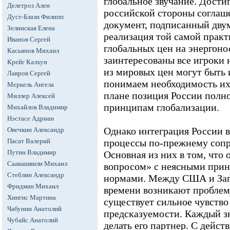
глобальное звучание. Дости
Делетроз Ален
российской стороны соглаш
Дуст-Блази Филипп
документ, подписанный дву
Зелинская Елена
реализация той самой прак
Иванов Сергей
глобальных цен на энергоно
Касьянов Михаил
заинтересованы все игроки 
Крейг Калхун
из мировых цен могут быть 
Лавров Сергей
понимаем необходимость их
Меркель Ангела
плане позиция России полно
Миллер Алексей
принципам глобализации.
Михайлов Владимир
Нэстасе Адриан
Однако интеграция России 
Овечкин Александр
Пасат Валерий
процессы по-прежнему сопр
Путин Владимир
Основная из них в том, что 
Саакашвили Михаил
вопросом» с неясными при
Стеблин Александр
нормами. Между США и Зап
Фридман Михаил
времени возникают проблемы
Хингис Мартина
существует сильное чувство
Чабунин Анатолий
предсказуемости. Каждый зна
Чубайс Анатолий
делать его партнер. С дейст