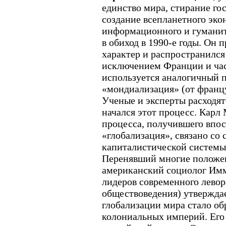
единство мира, стирание го
создание всепланетного эко
информационного и гуманит
в обиход в 1990-е годы. Он
характер и распространился 
исключением Франции и час
используется аналогичный 
«мондиализация» (от францу
Ученые и эксперты расходятс
начался этот процесс. Карл 
процесса, получившего впос
«глобализация», связано со
капиталистической системы 
Перенявший многие положен
американский социолог Имм
лидеров современного лево
обществоведения) утверждае
глобализации мира стало об
колониальных империй. Его