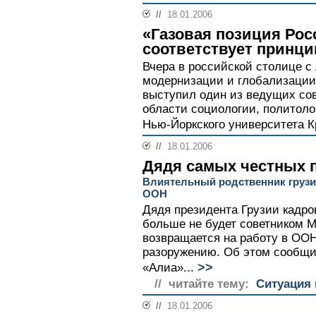
//
18.01.2006
«Газовая позиция Ро
соответствует принц
Вчера в российской столице с
модернизации и глобализации
выступил один из ведущих со
области социологии, политоло
Нью-Йоркского университета К
//
18.01.2006
Дядя самых честных 
Влиятельный родственник грузи
ООН
Дядя президента Грузии кадр
больше не будет советником 
возвращается на работу в ООН
разоружению. Об этом сообщил
>>
«Алиа»...
// читайте тему:
Ситуация 
//
18.01.2006