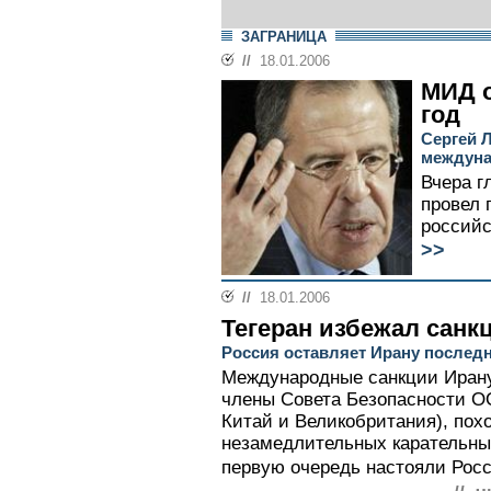
ЗАГРАНИЦА
//
18.01.2006
МИД о
год
Сергей 
междуна
Вчера г
провел 
российс
>>
//
18.01.2006
Тегеран избежал санк
Россия оставляет Ирану послед
Международные санкции Ирану 
члены Совета Безопасности О
Китай и Великобритания), пох
незамедлительных карательных
первую очередь настояли Росс