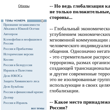
-- Но ведь глобализация к
Обзоры
не только положительные,
стороны...
ТЕМЫ НОМЕРА
Признание независимости
-- Глобальный экономическ
Абхазии и Южной Осетии
углублением экономических 
Автопром
мгновенной коммуникации л
Ксенофобия и неофашизм в
России
человеческого индивидуализ
Россия и Прибалтика
общения. Однозначно негат
Исторические версии
- это стремительное распро
Косово
терроризма, размах организ
Россия и Белоруссия
создающей транснациональн
Израиль и Палестина
и другие современные терро
Дело ЮКОСа
это не изолированные групп
Защита Химкинского леса
использующие в своих целя
Дело Бульбова
глобализации.
Россия и финансовый кризис
Доллар
-- Какое место принадлеж
Россия и Израиль
России?
все темы