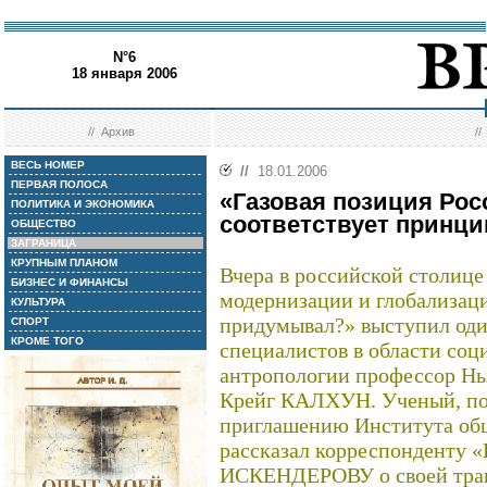
N°6
18 января 2006
//
Архив
/
ВЕСЬ НОМЕР
//
18.01.2006
ПЕРВАЯ ПОЛОСА
«Газовая позиция Ро
ПОЛИТИКА И ЭКОНОМИКА
соответствует принц
ОБЩЕСТВО
ЗАГРАНИЦА
КРУПНЫМ ПЛАНОМ
Вчера в российской столице
БИЗНЕС И ФИНАНСЫ
модернизации и глобализаци
КУЛЬТУРА
придумывал?» выступил оди
СПОРТ
КРОМЕ ТОГО
специалистов в области соц
антропологии профессор Нь
Крейг КАЛХУН. Ученый, по
приглашению Института общ
рассказал корреспонденту 
ИСКЕНДЕРОВУ о своей трак