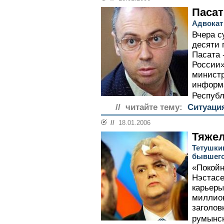
Пасат
Адвокат
Вчера с
десяти 
Пасата 
России»
министр
информ
Республ
// читайте тему:
Ситуаци
//
18.01.2006
Тяжел
Тетушки
бывшего
«Покойн
Нэстасе
карьеры
миллион
заголов
румынск