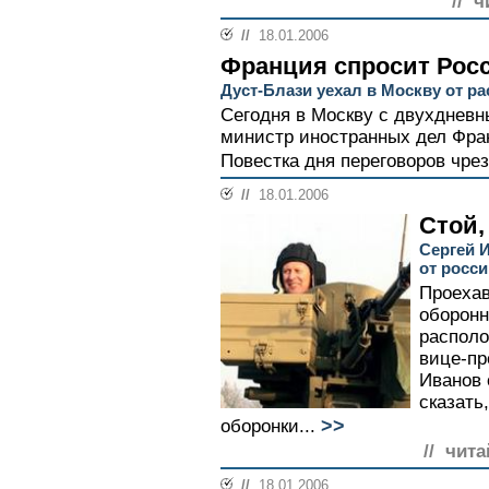
// ч
//
18.01.2006
Франция спросит Рос
Дуст-Блази уехал в Москву от р
Сегодня в Москву с двухднев
министр иностранных дел Фра
Повестка дня переговоров чре
//
18.01.2006
Стой,
Сергей И
от росс
Проехав
оборонн
располо
вице-пр
Иванов 
сказать
>>
оборонки...
// чита
//
18.01.2006