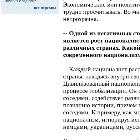
Якунин Владимир
Экономические или политич
все персоны
трудно просчитывать. Во мн
непрозрачна.
-- Одной из негативных с
является рост националис
различных странах. Какой
современного национализ
-- Каждый националист рас
страны, находясь внутри св
Цивилизованный национализ
процессе глобализации. Он
соседями, содействует разв
познанию истории, причем 
соседями. К примеру, как м
национализм, игнорируя ист
немцами, украинцами, русс