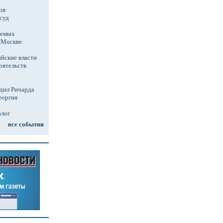
ов
суд
аемых
в Москве
йские власти
оятельств
дил Ричарда
еоргия
алог
все события