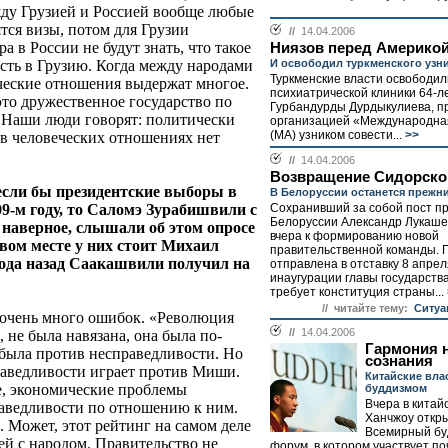
жду Грузией и Россией вообще любые
тся визы, потом для Грузии
//
14.04.2006
 в России не будут знать, что такое
Ниязов перед Америкой
сть в Грузию. Когда между народами
И освободил туркменского узни
Туркменские власти освободил
ические отношения выдержат многое.
психиатрической клиники 64-л
 это дружественное государство по
Гурбандурды Дурдыкулиева, п
. Наши люди говорят: политически
организацией «Международна
(МА) узником совести...
>>
 в человеческих отношениях нет
//
14.04.2006
Возвращение Сидорско
 если бы президентские выборы в
В Белоруссии останется прежн
09-м году, то Саломэ Зурабишвили с
Сохранивший за собой пост п
Белоруссии Александр Лукаше
 наверное, слышали об этом опросе
вчера к формированию новой
вом месте у них стоит Михаил
правительственной команды. 
ода назад Саакашвили получил на
отправлена в отставку 8 апрел
инаугурации главы государства,
требует конституция страны...
// читайте тему:
Ситуа
ла очень много ошибок. «Революция
//
14.04.2006
 не была навязана, она была по-
Гармония н
была против несправедливости. Но
сознания
праведливости играет против Миши.
Китайские вла
е, экономические проблемы
буддизмом
Вчера в китай
аведливости по отношению к ним.
Ханчжоу откр
. Может, этот рейтинг на самом деле
Всемирный бу
тей с народом. Правительство не
форум, в котором участвует по