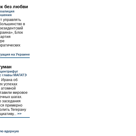
ик без любви
коалиция
ошения
т управлять
большинство в
резидентский
раина», Блок
партия
уре
кратических
уация на Украине
туман
 центрифуг
с главы МАГАТЭ
 Ирана об
х успехах
 атомной
ставили мировое
ечных шагах.
о заседания
тся примерно
волить Тегерану
иативу...
>>
ую ядерную