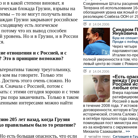
 и в какой степени виноват, я
Соединенные Штаты расцени
ическая блокада Грузии, взрывы на
Тегерана об использовании 16
обогащения урана как ясный о
емы -- то не могут получать визы
резолюцию Совбеза ООН от 29 
раждан Грузии закрывают российское
исходящему есть логическое
//
14.04.2006
Синдром П
, потому что их вывод способен
Януковича
 уровень. Но и в Грузии, и в России
Буш не спешит
я.
Проди с побе
Через четыре
парламентски
ие отношения и с Россией, и с
Италии по-пр
? Это в принципе возможно?
полной уверенности в том, что
левый центр во главе с Романо
льтернативы такому треугольнику,
//
14.04.2006
о ком вы говорите. Только эти
«Есть опас
Достичь этого очень сложно. Но
между Груз
Россией ис
я. Сначала с Россией, потом с
любые отн
ать: с этими сегодня хорошо и с теми
Вчера парлам
игры пора заканчивать. Только в таком
ратифицирова
Россией о выв
женными интересами можно найти
в течение 2008 года. У истоков
договоренности, которую в Гр
исторической, стояла Салом
в октябре прошлого года скан
зию 205 лет назад, когда Грузия
покинувшая пост министра ин
ько правильным было то решение?
из-за конфликта с окружением
Михаила Саакашвили...
>>
Но есть большая опасность, что если
// читайте тему:
Ситуация в Гр