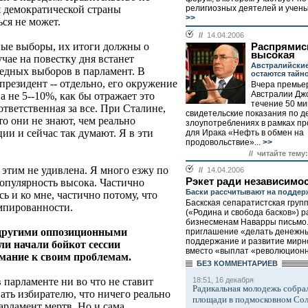
я демократической страны
религиозных деятелей и ученых
>>
ся не может.
//
14.04.2006
ные выборы, их итоги должны о
Распрямис
высокая
чае на повестку дня встанет
Австралийские
едных выборов в парламент. В
остаются тайн
 президент -- отдельно, его окружение
Вчера премье
Австралии Джо
 а не 5--10%, как бы отражает это
течение 50 ми
ответственная за все. При Сталине,
свидетельские показания по д
о они не знают, чем реально
злоупотреблениях в рамках п
ии и сейчас так думают. Я в эти
для Ирака «Нефть в обмен на
продовольствие»...
>>
// читайте тему:
я этим не удивлена. Я много езжу по
//
14.04.2006
Рэкет ради независимо
популярность высока. Частично
Баски рассчитывают на поддер
ь и ко мне, частично потому, что
Баскская сепаратистская груп
умпированности.
(«Родина и свобода басков») 
бизнесменам Наварры письмо.
с другими оппозиционными
приглашение «делать денежны
поддержание и развитие мирн
ли начали бойкот сессии
вместо «выплат «революционно
мание к своим проблемам.
БЕЗ КОМMЕНТАРИЕВ
 парламенте ни во что не ставит
18:51, 16 декабря
Радикальная молодежь собрал
ть избирателю, что ничего реально
площади в подмосковном Со
арламент мертв. Но и сама