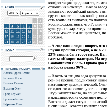
конфронтация продолжится, то ме
отношения исчезнут. Сначала вводя
АРХИВ
закрывают российский рынок. Завтра
грузинское вино и как вообще попа
есть взаимная симпатия, то полит
1
2
Россия должна знать, что Грузия --
3
4
5
6
7
8
9
культуре, по характеру восприятия
10
11
12
13
14
15
16
Россия может нам не нравиться, но
17
18
19
20
21
22
23
проблем.
24
25
26
27
28
29
30
-- А еще наши люди говорят, что
Грузии прошли сегодня, а не в 20
ПОИСК
23% заняла бы второе место. Вы,
газеты «Квирис палитра». На пер
Саакашвили с 33%. Однако два г
выборах целых 96%...
ПЕРСОНЫ НОМЕРА
Александров Юрий
-- Власть за эти два года допусти
Беттина Реймс
роз» не прошла под диктовку извне,
Волчек Галина
настоящему демократической. Она 
Вьюгин Олег
сегодня это же самое чувство нес
Люди живут тяжело, но социальны
Греф Герман
накладываются на осознание неспр
Грызлов Борис
Вот это и делает ситуацию опасной
Ефремов Олег
и еще ниже. Теряется контакт влас