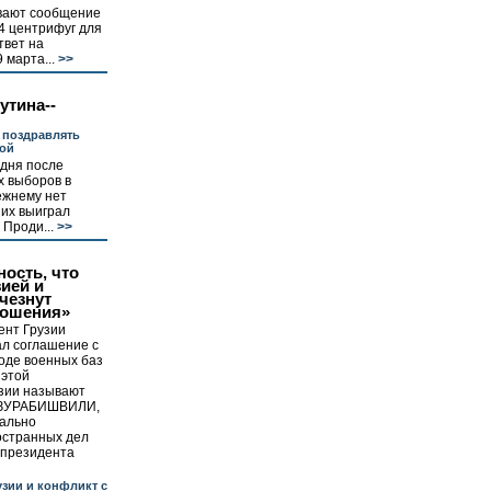
вают сообщение
4 центрифуг для
твет на
марта...
>>
утина--
 поздравлять
дой
 дня после
х выборов в
ежнему нет
 их выиграл
 Проди...
>>
ность, что
ией и
чезнут
ошения»
ент Грузии
л соглашение с
оде военных баз
 этой
узии называют
э ЗУРАБИШВИЛИ,
дально
остранных дел
 президента
узии и конфликт с