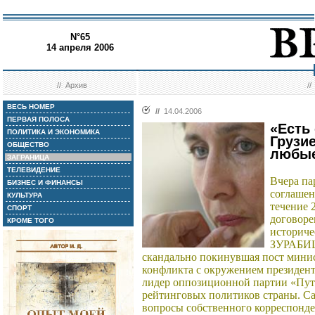
N°65
14 апреля 2006
//
Архив
/
ВЕСЬ НОМЕР
//
14.04.2006
ПЕРВАЯ ПОЛОСА
«Есть
ПОЛИТИКА И ЭКОНОМИКА
Грузи
ОБЩЕСТВО
любые
ЗАГРАНИЦА
ТЕЛЕВИДЕНИЕ
Вчера па
БИЗНЕС И ФИНАНСЫ
соглашен
КУЛЬТУРА
течение 
СПОРТ
договоре
КРОМЕ ТОГО
историче
ЗУРАБИШ
скандально покинувшая пост минис
конфликта с окружением президен
лидер оппозиционной партии «Путь
рейтинговых политиков страны. С
вопросы собственного корреспонд