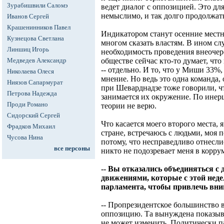
Зурабишвили Саломэ
ведет диалог с оппозицией. Это дл
немыслимо, и так долго продолжать
Иванов Сергей
Крашенинников Павел
Индикатором станут осенние мест
Кузнецова Светлана
многом сказать властям. В ином слу
Линшиц Игорь
необходимость проведения внеочер
Медведев Александр
обществе сейчас кто-то думает, что
-- отдельно. И то, что у Миши 33%,
Николаева Олеся
мнение. Но ведь это одна команда, 
Ниязов Сапармурат
при Шеварднадзе тоже говорили, чт
Петрова Надежда
занимается их окружение. По инерц
Проди Романо
теории не верю.
Сидорский Сергей
Что касается моего второго места, 
Фрадков Михаил
стране, встречаюсь с людьми, моя 
Чусова Нина
потому, что несправедливо отнеслис
все персоны
никто не подозревает меня в корр
-- Вы отказались объединяться 
движениями, которые с этой неде
парламента, чтобы привлечь вни
-- Пропрезидентское большинство в
оппозицию. Та вынуждена показыва
не может изменить. Политически п