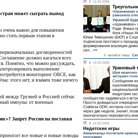
//
14.04.2006
Треугольн
«Оранжевая» 
х стран может сыграть вывод
узаконила отн
Украиной буде
«оранжевое» 
Раде. Вчера п
и очень важно для повышения
блок «Наша Ук
но стать первым этапом в
Юлии Тимошенко (БЮТ) и Соц
подписали протокол о процед
формирования коалиции демо
сил...
>>
з первоначальных договоренностей
// читайте тему:
Сит
 Соглашение должно касаться всех
ся. Понятно, что можно рассуждать,
//
14.04.2006
Урановый 
контролировать выполнение
Шум иранских
 потребуется мониторинг ОБСЕ, как
заглушил голо
час этого нет, и взамен тоже ничего
Сообщения из
ошеломляющи
национальной
индустрии за
й между Грузией и Россией сейчас
сообщество задуматься о встр
вный импульс от военных
Просто дожидаться очередног
Совбеза ООН, которое состои
через две недели, значит, поз
окончательно перехватить иниц
зис»? Запрет России на поставки
//
14.04.2006
Недетские игры
Американцы посчитали иранск
ла приносит все новые и новые поводы
программу