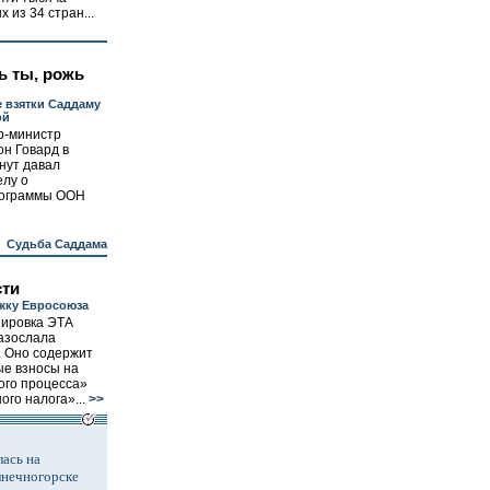
 из 34 стран...
ь ты, рожь
 взятки Саддаму
ой
р-министр
н Говард в
нут давал
елу о
рограммы ООН
Судьба Саддама
сти
жку Евросоюза
пировка ЭТА
разослала
 Оно содержит
е взносы на
ого процесса»
го налога»...
>>
ась на
лнечногорске