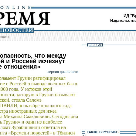
ИД "В
Издательств
/
поиск
 опасность, что между
ей и Россией исчезнут
 отношения»
версия для печати
рламент Грузии ратифицировал
ие с Россией о выводе военных баз в
2008 года. У истоков этой
нности, которую в Грузии называют
ской, стояла Саломэ
ВИЛИ, в октябре прошлого года
тра иностранных дел из-за
та Михаила Саакашвили. Сегодня она
 Грузии» и один из наиболее
аломэ Зурабишвили ответила на
ента «Времени новостей» в Тбилиси
ТАКЖЕ В РУБРИКЕ