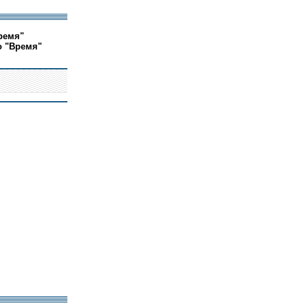
ремя"
о "Время"