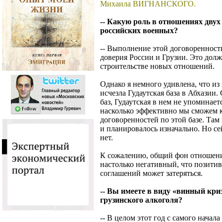
Михаила ВИГНАНСКОГО.
-- Какую роль в отношениях дву
российских военных?
-- Выполнение этой договоренност
доверия России и Грузии. Это долж
строительстве новых отношений.
Однако я немного удивлена, что и
исчезла Гудаутская база в Абхазии.
баз, Гудаутская в нем не упоминает
насколько эффективно мы сможем 
договоренностей по этой базе. Там
и планировалось изначально. Но сей
нет.
К сожалению, общий фон отношени
настолько негативный, что позити
соглашений может затеряться.
-- Вы имеете в виду «винный кри
грузинского алкоголя?
-- В целом этот год с самого нача