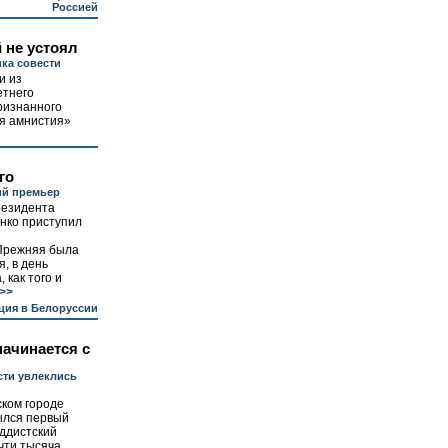
Россией
 не устоял
ка совести
и из
етнего
ризнанного
я амнистия»
го
ий премьер
резидента
нко приступил
Прежняя была
я, в день
 как того и
>>
ция в Белоруссии
ачинается с
сти увлеклись
ском городе
ылся первый
ддистский
чти тысяча