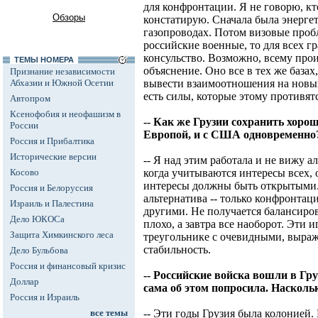
для конфронтации. Я не говорю, кто
Обзоры
констатирую. Сначала была энергет
газопроводах. Потом визовые пробл
российские военные, то для всех г
консульство. Возможно, всему про
ТЕМЫ НОМЕРА
объяснение. Оно все в тех же базах
Признание независимости
Абхазии и Южной Осетии
вывести взаимоотношения на новый
есть силы, которые этому противятс
Автопром
Ксенофобия и неофашизм в
-- Как же Грузии сохранить хорош
России
Европой, и с США одновременно
Россия и Прибалтика
Исторические версии
-- Я над этим работала и не вижу а
Косово
когда учитываются интересы всех, 
интересы должны быть открытыми. 
Россия и Белоруссия
альтернатива -- только конфронтаци
Израиль и Палестина
другими. Не получается балансиров
Дело ЮКОСа
плохо, а завтра все наоборот. Эти 
Защита Химкинского леса
треугольнике с очевидными, выра
стабильность.
Дело Бульбова
Россия и финансовый кризис
-- Российские войска вошли в Гру
Доллар
сама об этом попросила. Наскол
Россия и Израиль
все темы
-- Эти годы Грузия была колонией. 