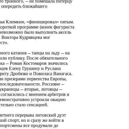
то тройного, -- не помешала питерцу
в опередить ближайшего
лья Климкин, «финишировал» пятым.
короткой программе (конек фигуриста
го невозможно было выполнить аксель
к Виктора Кудрявцева мог
сто.
го катания -- танцы на льду -- на
или публику. После обязательного
ка -- Роман Костомаров значились
нцев Елену Грушину и Руслана
риту Дробязко и Повиласа Ванагаса.
али призерами первенства Европы,
оследовательности. Россияне --
 украинцы -- вторые, литовцы --
е согласились с мнением арбитров и
демонстративно устроили овацию
тельно стало сенсацией.
летнего перерыва литовский дуэт
ой спорт, но и сразу же войти в
спортсмены все продумали до