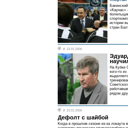
«Нефтчи» 
Бакинский
«Каунас» -
болельщик
спорткомп
истории в
стран Балт
//
23.01.2006
Эдуар
научи
На Кубке 
кого-то и
выделяетс
тренирова
Советског
работавши
рядом дру
//
23.01.2006
Дефолт с шайбой
Когда в прошлом сезоне из-за локаута 
суперлигу понаехали крупнокалиберные