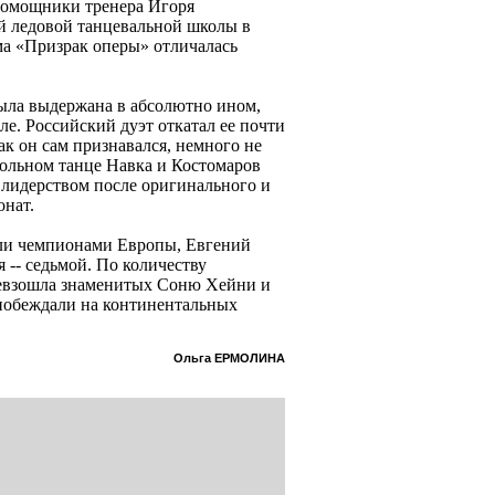
помощники тренера Игоря
й ледовой танцевальной школы в
а «Призрак оперы» отличалась
ыла выдержана в абсолютно ином,
е. Российский дуэт откатал ее почти
ак он сам признавался, немного не
вольном танце Навка и Костомаров
 лидерством после оригинального и
онат.
али чемпионами Европы, Евгений
 -- седьмой. По количеству
ревзошла знаменитых Соню Хейни и
 побеждали на континентальных
Ольга ЕРМОЛИНА