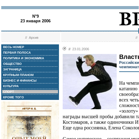
N°9
23 января 2006
//
Архив
/
ВЕСЬ НОМЕР
//
23.01.2006
ПЕРВАЯ ПОЛОСА
Власт
ПОЛИТИКА И ЭКОНОМИКА
Российски
ОБЩЕСТВО
чемпионат
ЗАГРАНИЦА
КРУПНЫМ ПЛАНОМ
БИЗНЕС И ФИНАНСЫ
На чемпи
КУЛЬТУРА
катанию 
СПОРТ
своеобра
КРОМЕ ТОГО
всех чет
сложност
«золоту»
награды высшей пробы добавили т
Костомаров, а также одиночники 
Еще одна россиянка, Елена Соколов
Самое интересное -- состязания му