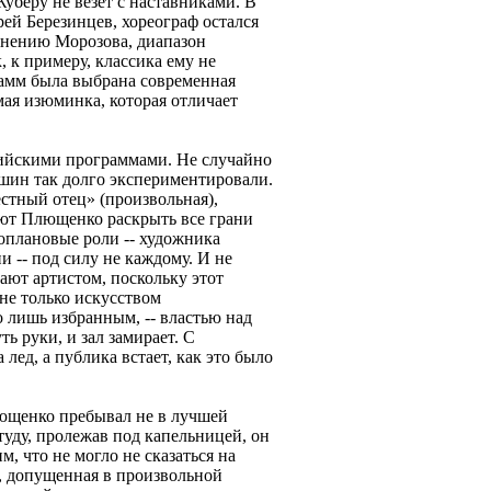
Жуберу не везет с наставниками. В
рей Березинцев, хореограф остался
мнению Морозова, диапазон
 к примеру, классика ему не
рамм была выбрана современная
мая изюминка, которая отличает
ийскими программами. Не случайно
шин так долго экспериментировали.
стный отец» (произвольная),
яют Плющенко раскрыть все грани
ноплановые роли -- художника
и -- под силу не каждому. И не
ют артистом, поскольку этот
не только искусством
о лишь избранным, -- властью над
 руки, и зал замирает. С
лед, а публика встает, как это было
ющенко пребывал не в лучшей
уду, пролежав под капельницей, он
, что не могло не сказаться на
, допущенная в произвольной