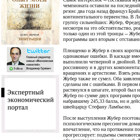
чемпионата оставили на последний
резон: два года назад француз Бра
континентального первенства. В Ли
группу сильнейших: Жубер, Фреде
несмотря на это обстоятельство, р
только один из этой троицы -- Жуб
программы шел вторым с отставани
Плющенко и Жубер в своих коротк
одинаковые ошибки. В каскаде вме
выполнили четверной и двойной. В
россиянину и в других компонентах
вращениях и артистизме. Взять ре
Жубер также не сумел. Оба заявл
сделаны им с ошибками. В первом 
растянулся в шпагате, второй был 
Жубер по сумме двух программ про
набравшему 245,33 балла, но и де
швейцарцу Стефану Ламбьелю.
После выступления Жубер посетовал
психологическим прессингом домаш
впечатление, что на протяжении по
прогрессирует: подъемы сменяются