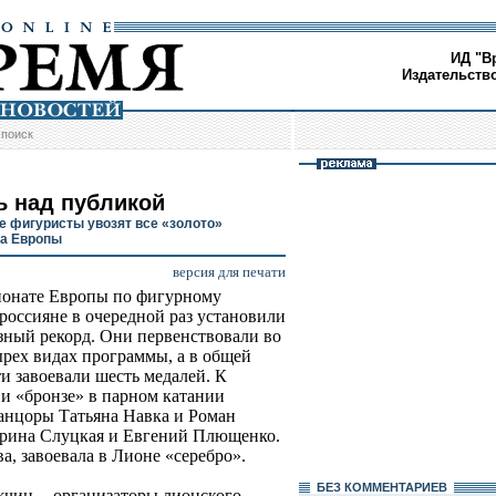
ИД "В
Издательств
/
поиск
ь над публикой
е фигуристы увозят все «золото»
а Европы
версия для печати
онате Европы по фигурному
россияне в очередной раз установили
зный рекорд. Они первенствовали во
ырех видах программы, а в общей
и завоевали шесть медалей. К
 и «бронзе» в парном катании
анцоры Татьяна Навка и Роман
Ирина Слуцкая и Евгений Плющенко.
а, завоевала в Лионе «серебро».
БЕЗ КОМMЕНТАРИЕВ
жчин -- организаторы лионского