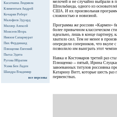
мелочей и не случайно выбрали в 
Касаткина Людмила
Шпильбанда, одного из основателе
Климентьев Андрей
США. И их произвольная программ
Кочарян Роберт
сложностью и новизной.
Малофеев Эдуард
Программа же россиян «Кармен» б
Миллер Алексей
более привычном классическом стил
Моисеев Игорь
идеально, лишь в конце партнеру, к
Ниязов Сапармурат
хватило сил. Тем не менее в произ
Пих Фердинанд
опередили соперников, что вкупе с
позволило им выиграть этот чемпи
Плющенко Евгений
Пьеха Эдита
Навка и Костомаров третий раз ст
Ругова Ибрагим
Плющенко -- пятый, Ирина Слуцкая
Усама Бен Ладен
завоеванных титулов россиянка п
Шандра Владимир
Катарину Витт, которые шесть раз
первенствах.
все персоны