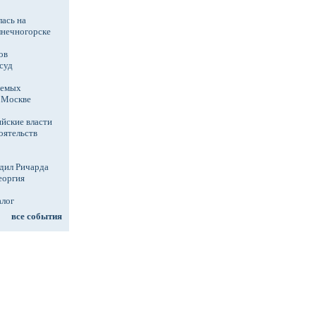
ась на
лнечногорске
ов
суд
аемых
в Москве
йские власти
оятельств
дил Ричарда
еоргия
алог
все события