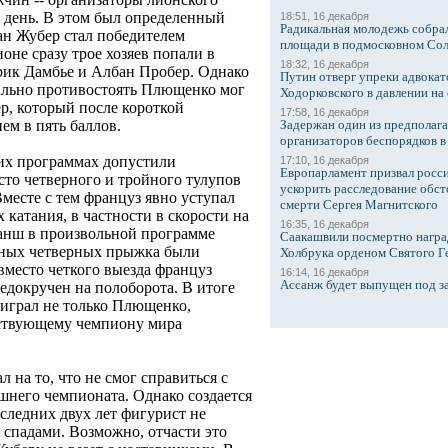
 день. В этом был определенный
18:51, 16 декабря
Радикальная молодежь собрал
йан Жубер стал победителем
площади в подмосковном Со
оне сразу трое хозяев попали в
18:32, 16 декабря
рик Дамбье и Албан Пробер. Однако
Путин отверг упреки адвокат
еально противостоять Плющенко мог
Ходорковского в давлении на 
ер, который после короткой
17:58, 16 декабря
Задержан один из предполаг
ем в пять баллов.
организаторов беспорядков 
их программах допустили
17:10, 16 декабря
Европарламент призвал росси
сто четверного и тройного тулупов
ускорить расследование обст
месте с тем француз явно уступал
смерти Сергея Магнитского
 катания, в частности в скорости на
16:35, 16 декабря
ванш в произвольной программе
Саакашвили посмертно награ
енных четверных прыжка были
Холбрука орденом Святого Г
вместо четкого выезда француз
16:14, 16 декабря
Ассанж будет выпущен под з
недокручен на полоборота. В итоге
играл не только Плющенко,
йствующему чемпиону мира
 на то, что не смог справиться с
него чемпионата. Однако создается
следних двух лет фигурист не
 спадами. Возможно, отчасти это