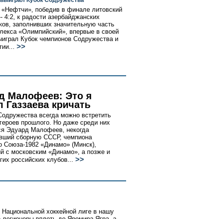
выиграл Кубок Содружества
 «Нефтчи», победив в финале литовский
- 4:2, к радости азербайджанских
ов, заполнивших значительную часть
лекса «Олимпийский», впервые в своей
ыиграл Кубок чемпионов Содружества и
>>
ии...
д Малофеев: Это я
л Газзаева кричать
Содружества всегда можно встретить
з героев прошлого. Но даже среди них
я Эдуард Малофеев, некогда
вший сборную СССР, чемпиона
о Союза-1982 «Динамо» (Минск),
й с московским «Динамо», а позже и
>>
гих российских клубов...
в Национальной хоккейной лиге в нашу
 легионеры вплоть до Яромира Ягра, а