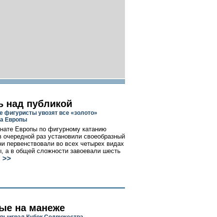
ь над публикой
е фигуристы увозят все «золото»
а Европы
нате Европы по фигурному катанию
в очередной раз установили своеобразный
ни первенствовали во всех четырех видах
, а в общей сложности завоевали шесть
>>
.
ые на манеже