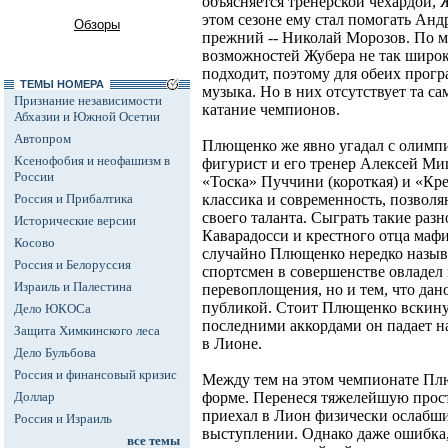
объясняется тренерской чехардой, 
этом сезоне ему стал помогать Анд
Обзоры
прежний -- Николай Морозов. По 
возможностей Жубера не так широк,
подходит, поэтому для обеих прог
ТЕМЫ НОМЕРА
музыка. Но в них отсутствует та са
Признание независимости
катание чемпионов.
Абхазии и Южной Осетии
Автопром
Плющенко же явно угадал с олимп
Ксенофобия и неофашизм в
фигурист и его тренер Алексей Ми
России
«Тоска» Пуччини (короткая) и «Кре
Россия и Прибалтика
классика и современность, позвол
своего таланта. Сыграть такие раз
Исторические версии
Каварадосси и крестного отца мафи
Косово
случайно Плющенко нередко называ
Россия и Белоруссия
спортсмен в совершенстве овладел 
Израиль и Палестина
перевоплощения, но и тем, что дан
публикой. Стоит Плющенко вскинуть
Дело ЮКОСа
последними аккордами он падает на 
Защита Химкинского леса
в Лионе.
Дело Бульбова
Россия и финансовый кризис
Между тем на этом чемпионате Пл
Доллар
форме. Перенеся тяжелейшую прост
приехал в Лион физически ослабшим
Россия и Израиль
выступлении. Однако даже ошибка
все темы