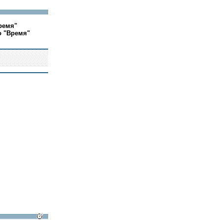
ремя"
о "Время"