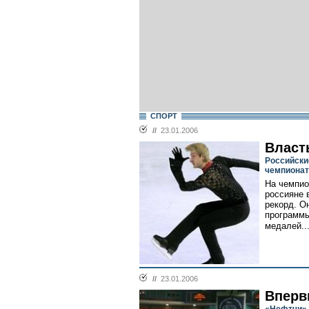
СПОРТ
//
23.01.2006
Власт
Российски
чемпионат
На чемпио
россияне 
рекорд. О
программы
медалей..
//
23.01.2006
Вперв