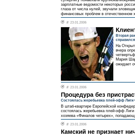
зарплатные ведомости некоторых росси
глаза от числа нулей, звучали зловещ
финансовых проблем в отечественном х
//
23.01.2006
Клиен
Вторая ра
справился
На Открыт
вчера опр
четвертьф
Мария Шар
ожидает о
//
23.01.2006
Процедура без пристрас
Состоялась жеребьевка плей-офф Лиги
В штаб-квартире Европейской конфеде
состоялась жеребьевка плей-офф Лиги 
хозяева «Финалов четырех», попадающи
//
23.01.2006
Камский не признает ни