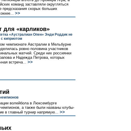
йских команд заставляли округляться
ие предсказания скорых больших
>>
оккее...
т для «карликов»
кетка «Аустралиан Опен» Энди Роддик не
 с киприотом
ом чемпионате Австралии в Мельбурне
еделилась ровно половина участников
инальных матчей. Среди них россиянки
апова и Надежда Петрова, которых
>>
чная встреча...
тий
 чемпионов
рации волейбола в Люксембурге
чемпионов, а также были названы клубы-
>>
е в главный турнир напрямую...
чьих