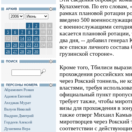
Кулахметов. По его словам, 
АРХИВ
рамках плановой ротации р
введено 500 военнослужащи
1
2
3
4
с военнослужащими сегодня
5
6
7
8
9
10
11
касается плановой ротации, 
12
13
14
15
16
17
18
два дня, -- добавил генерал 
19
20
21
22
23
24
25
все списки личного состава
26
27
28
29
30
грузинской стороне».
ПОИСК
Кроме того, Тбилиси вырази
прохождения российских м
через Рокский тоннель, не
ПЕРСОНЫ НОМЕРА
властями, требуя использова
Абрамович Роман
официальный пункт пропуск
Адамов Евгений
требует также, чтобы мирот
Ахеджак Мурат
визы для прохождения в зон
Валуев Николай
также отверг Михаил Камыни
Выдрин Дмитрий
миротворцев через Рокский 
Гордеев Алексей
соответствии с действующ
Душевина Вера