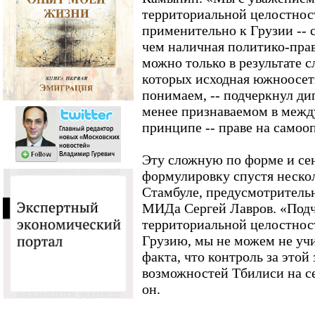
территориальной целостност
применительно к Грузии -- 
чем наличная политико-право
можно только в результате 
которых исходная южноосет
понимаем, -- подчеркнул дип
менее признаваемом в межд
принципе -- праве на самоо
Эту сложную по форме и се
формулировку спустя нескол
Стамбуле, предусмотрительн
МИДа Сергей Лавров. «Под
территориальной целостност
Грузию, мы не можем не учи
факта, что контроль за этой
возможностей Тбилиси на се
он.