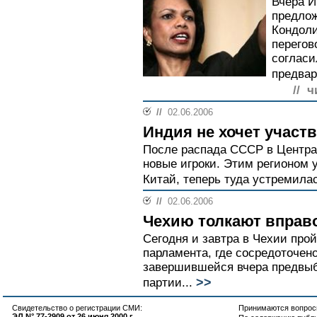
Вчера И
предлож
Кондоли
перегов
согласи
предвар
// ч
//
02.06.2006
Индия не хочет участ
После распада СССР в Центр
новые игроки. Этим регионом
Китай, теперь туда устремилас
//
02.06.2006
Чехию толкают вправ
Сегодня и завтра в Чехии про
парламента, где сосредоточено
завершившейся вчера предвыб
>>
партии...
Свидетельство о регистрации СМИ:
Принимаются вопросы
ЭЛ N° 77-2909 от 26 июня 2000 г