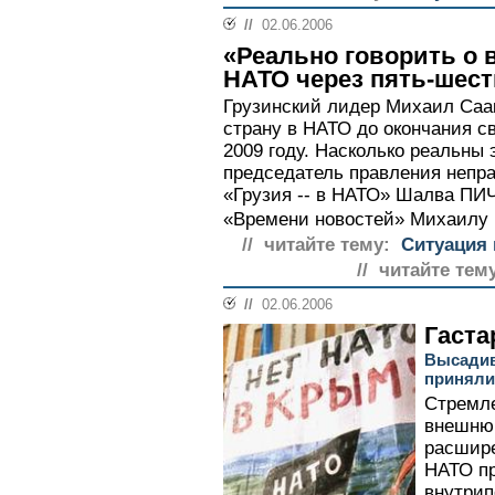
//
02.06.2006
«Реально говорить о 
НАТО через пять-шест
Грузинский лидер Михаил Са
страну в НАТО до окончания св
2009 году. Насколько реальны
председатель правления непр
«Грузия -- в НАТО» Шалва ПИ
«Времени новостей» Михаилу
// читайте тему:
Ситуация 
// читайте тем
//
02.06.2006
Гаста
Высадив
приняли
Стремле
внешнюю
расшире
НАТО пр
внутрип