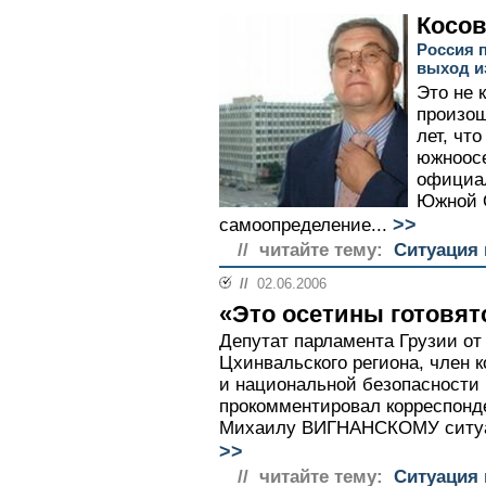
Косов
Россия 
выход и
Это не 
произош
лет, чт
южноосе
официал
Южной О
>>
самоопределение...
// читайте тему:
Ситуация 
//
02.06.2006
«Это осетины готовятс
Депутат парламента Грузии от
Цхинвальского региона, член 
и национальной безопасност
прокомментировал корреспонд
Михаилу ВИГНАНСКОМУ ситуац
>>
// читайте тему:
Ситуация 