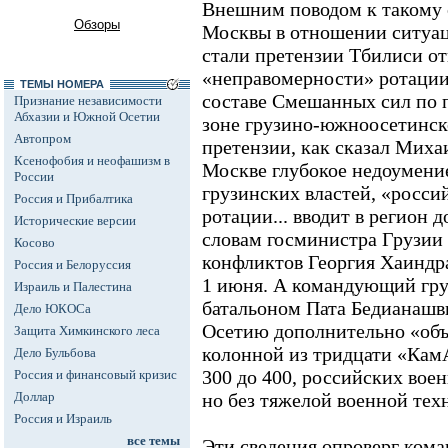
Внешним поводом к такому 
Обзоры
Москвы в отношении ситуа
стали претензии Тбилиси о
«неправомерности» ротации
ТЕМЫ НОМЕРА
составе Смешанных сил по
Признание независимости
Абхазии и Южной Осетии
зоне грузино-южноосетинск
Автопром
претензии, как сказал Мих
Ксенофобия и неофашизм в
Москве глубокое недоумени
России
грузинских властей, «росси
Россия и Прибалтика
ротации... вводит в регион
Исторические версии
словам госминистра Грузии
Косово
конфликтов Георгия Хаиндра
Россия и Белоруссия
1 июня. А командующий гр
Израиль и Палестина
батальоном Пата Бедианашв
Дело ЮКОСа
Осетию дополнительно «объ
Защита Химкинского леса
колонной из тридцати «КамА
Дело Бульбова
300 до 400, российских вое
Россия и финансовый кризис
Доллар
но без тяжелой военной тех
Россия и Израиль
все темы
Эти сведения опроверг ко