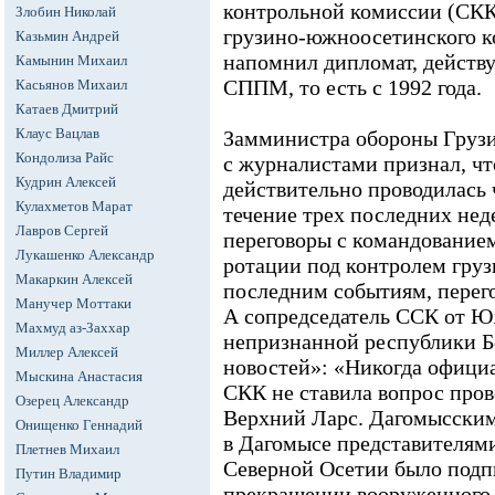
контрольной комиссии (СКК
Злобин Николай
грузино-южноосетинского ко
Казьмин Андрей
напомнил дипломат, действ
Камынин Михаил
СППМ, то есть с 1992 года.
Касьянов Михаил
Катаев Дмитрий
Клаус Вацлав
Замминистра обороны Груз
Кондолиза Райс
с журналистами признал, чт
Кудрин Алексей
действительно проводилась 
Кулахметов Марат
течение трех последних неде
Лавров Сергей
переговоры с командовани
Лукашенко Александр
ротации под контролем груз
Макаркин Алексей
последним событиям, перего
Манучер Моттаки
А сопредседатель ССК от Ю
Махмуд аз-Заххар
непризнанной республики Б
Миллер Алексей
новостей»: «Никогда официа
Мыскина Анастасия
СКК не ставила вопрос пров
Озерец Александр
Верхний Ларс. Дагомысским
Онищенко Геннадий
в Дагомысе представителям
Плетнев Михаил
Северной Осетии было подп
Путин Владимир
прекращении вооруженного