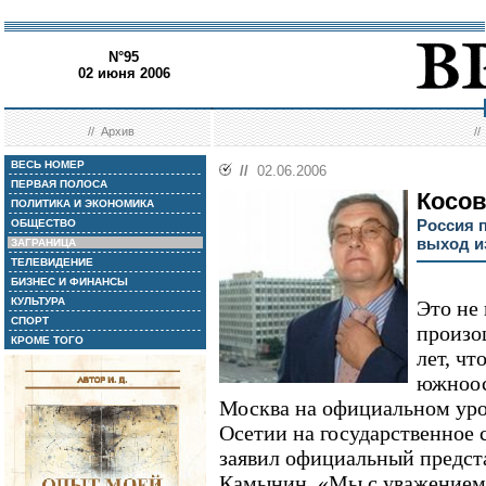
N°95
02 июня 2006
//
Архив
/
ВЕСЬ НОМЕР
//
02.06.2006
ПЕРВАЯ ПОЛОСА
Косов
ПОЛИТИКА И ЭКОНОМИКА
Россия 
ОБЩЕСТВО
выход и
ЗАГРАНИЦА
ТЕЛЕВИДЕНИЕ
БИЗНЕС И ФИНАНСЫ
КУЛЬТУРА
Это не
СПОРТ
произош
КРОМЕ ТОГО
лет, чт
южноос
Москва на официальном ур
Осетии на государственное 
заявил официальный предс
Камынин. «Мы с уважением