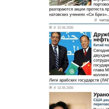
портово
разгораются акции протеста п
натовских учениях «Си Бриз»..
// чита
//
02.06.2006
Дружб
нефт
Китай п
Сегодня
двухдне
сотрудн
государ
глава М
коллеги
Лиги арабских государств (ЛАГ
//
02.06.2006
Уран
США реш
перегов