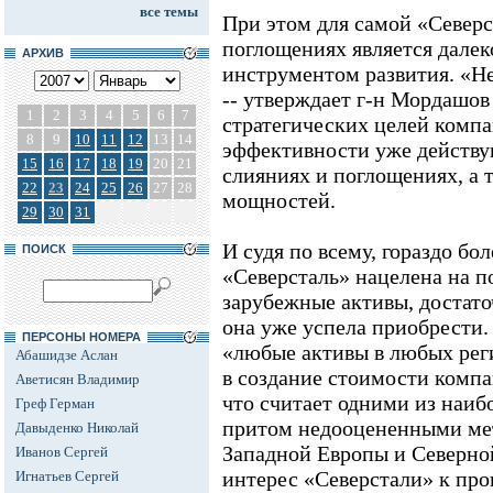
все темы
При этом для самой «Северс
поглощениях является дале
АРХИВ
инструментом развития. «Н
-- утверждает г-н Мордашов
1
2
3
4
5
6
7
стратегических целей компа
8
9
10
11
12
13
14
эффективности уже действу
15
16
17
18
19
20
21
слияниях и поглощениях, а 
22
23
24
25
26
27
28
мощностей.
29
30
31
И судя по всему, гораздо бо
ПОИСК
«Северсталь» нацелена на п
зарубежные активы, достат
она уже успела приобрести
ПЕРСОНЫ НОМЕРА
«любые активы в любых рег
Абашидзе Аслан
в создание стоимости компа
Аветисян Владимир
что считает одними из наиб
Греф Герман
притом недооцененными ме
Давыденко Николай
Западной Европы и Северно
Иванов Сергей
интерес «Северстали» к про
Игнатьев Сергей