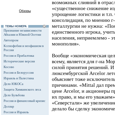
возможных слияний в отрасл
«существенное снижение изд
Обзоры
упрощение логистики и т.п.
консолидация, по мнению г
металлургии не нужна: «Поя
ТЕМЫ НОМЕРА
Признание независимости
единственного игрока, учит
Абхазии и Южной Осетии
населения, неприемлемо - э
Автопром
монополия».
Ксенофобия и неофашизм в
России
Вообще «экономическая цел
Россия и Прибалтика
всему, является для г-на М
Исторические версии
силой принятия решений. И 
Косово
люксембургской Arcelor лет
Россия и Белоруссия
Израиль и Палестина
объясняет тоже исключител
Дело ЮКОСа
причинами. «Mittal дал пре
Защита Химкинского леса
цене Arcelor, и акционеры п
Дело Бульбова
их право, и мы его уважаем»
Россия и финансовый кризис
«Северстали» же увеличение
Доллар
делало бы сделку экономич
Россия и Израиль