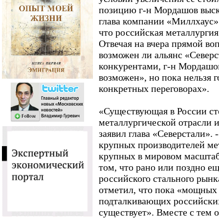
позицию г-н Мордашов выск
глава компании «Миллхаус»
что российская металлургия
Отвечая на вчера прямой во
возможен ли альянс «Север
конкурентами, г-н Мордашов
возможен», но пока нельзя г
конкретных переговорах».
«Существующая в России ст
металлургической отрасли и 
заявил глава «Северстали». 
крупных производителей ме
крупных в мировом масштаб
том, что рано или поздно е
российского стального рынк
отметил, что пока «мощных
подталкивающих российских
существует». Вместе с тем 