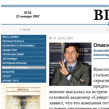
N°10
23 января 2007
//
Архив
/
ВЕСЬ НОМЕР
//
23.01.2007
ПЕРВАЯ ПОЛОСА
Опасн
ПОЛИТИКА И ЭКОНОМИКА
Алексей
ОБЩЕСТВО
консоли
ПРОИСШЕСТВИЯ
ЗАГРАНИЦА
КРУПНЫМ ПЛАНОМ
БИЗНЕС И ФИНАНСЫ
Консол
КУЛЬТУРА
стальн
СПОРТ
серьез
КРОМЕ ТОГО
предпос
мнение высказал на встрече
основной акционер «Северс
заявил, что его компания го
условии увеличения ее стои