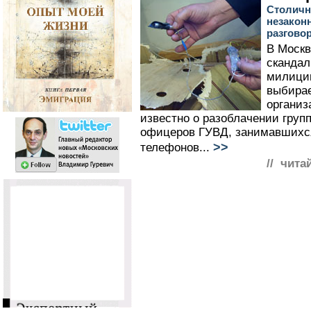
Столичн
незакон
разгово
В Москв
скандал
милиции
выбира
организ
известно о разоблачении груп
офицеров ГУВД, занимавшихс
>>
телефонов...
// чита