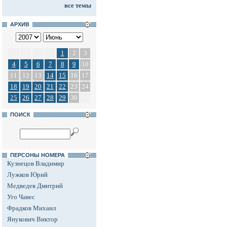
все темы
АРХИВ
1
2
3
4
5
6
7
8
9
10
11
12
13
14
15
16
17
18
19
20
21
22
23
24
25
26
27
28
29
30
ПОИСК
ПЕРСОНЫ НОМЕРА
Кузнецов Владимир
Лужков Юрий
Медведев Дмитрий
Уго Чавес
Фрадков Михаил
Янукович Виктор