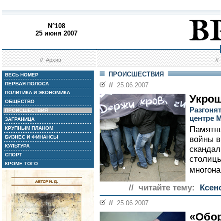
N°108
25 июня 2007
//
Архив
/
ПРОИСШЕСТВИЯ
ВЕСЬ НОМЕР
ПЕРВАЯ ПОЛОСА
//
25.06.2007
ПОЛИТИКА И ЭКОНОМИКА
Укро
ОБЩЕСТВО
Разгоня
ПРОИСШЕСТВИЯ
центре 
ЗАГРАНИЦА
Памятны
КРУПНЫМ ПЛАНОМ
БИЗНЕС И ФИНАНСЫ
войны в
КУЛЬТУРА
скандал
СПОРТ
столицы
КРОМЕ ТОГО
многона
// читайте тему:
Ксен
//
25.06.2007
«Обор