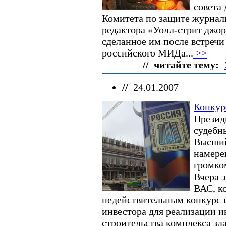
совета
Комитета по защите журнали
редактора «Уолл-стрит джор
сделанное им после встречи
российского МИДа...
>>
// читайте тему:
//
24.01.2007
Конкур
Презид
судебн
Высший
намере
громко
Вчера 
ВАС, к
недействительным конкурс 
инвестора для реализации 
строительства комплекса зд