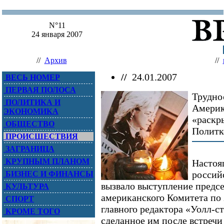
N°11
24 января 2007
//
Архив
//
//
24.01.2007
ВЕСЬ НОМЕР
ПЕРВАЯ ПОЛОСА
Трудно
ПОЛИТИКА И
Америк
ЭКОНОМИКА
«раскр
ОБЩЕСТВО
Политк
ПРОИСШЕСТВИЯ
ЗАГРАНИЦА
КРУПНЫМ ПЛАНОМ
Настоя
россий
БИЗНЕС И ФИНАНСЫ
вызвало выступление предсе
КУЛЬТУРА
американского Комитета по
СПОРТ
главного редактора «Уолл-с
КРОМЕ ТОГО
сделанное им после встречи