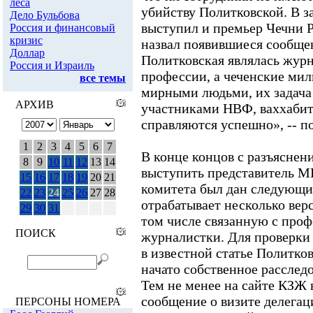
леса
убийству Политковской. В 
Дело Бульбова
выступил и премьер Чечни 
Россия и финансовый
кризис
назвал появившиеся сообще
Доллар
Политковская являлась жур
Россия и Израиль
профессии, а чеченские ми
все темы
мирными людьми, их задача 
АРХИВ
участниками НВФ, ваххабита
справляются успешно», -- п
1
2
3
4
5
6
7
В конце концов с разъясне
8
9
10
11
12
13
14
выступить представитель М
15
16
17
18
19
20
21
комитета был дан следующи
22
23
24
25
26
27
28
отрабатывает несколько вер
29
30
31
том числе связанную с про
ПОИСК
журналистки. Для проверки
в известной статье Политко
начато собственное расслед
Тем не менее на сайте КЗЖ 
сообщение о визите делегац
ПЕРСОНЫ НОМЕРА