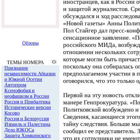
иностранцев, как в России о
и защитой журналистов. Ср
обсуждался и ход расследов
«Новой газеты» Анны Полит
Пол Стайгер дал пресс-конф
сенсационное заявление. «П
Обзоры
российского МИДа, возбужде
отношении нескольких сотр
которые могли быть причаст
ТЕМЫ НОМЕРА
поскольку она собиралась о
Признание
предполагаемом участии в п
независимости Абхазии
и Южной Осетии
оговорился, что это только 
Автопром
Ксенофобия и
Первой на эту новость откл
неофашизм в России
манере Генпрокуратура. «По
Россия и Прибалтика
Исторические версии
Политковской возбуждено и 
Косово
Сведения, касающиеся этого
Россия и Белоруссия
тайну следствия. Больше мы
Израиль и Палестина
Дело ЮКОСа
сообщил ее представитель. 
Защита Химкинского
что их сотрудники не имеют