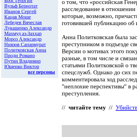
Боос Георгий
о том, что «российская Ген
Вульф Бернотат
расследование в отношении
Иванов Сергей
которые, возможно, причаст
Кацав Моше
готовившей публикацию об и
Лебедев Вячеслав
Лукашенко Александр
Махмуд аз-Заххар
Анна Политковская была за
Мороз Александр
преступником в подъезде сво
Ниязов Сапармурат
Политковская Анна
Версии о мотивах этого по
Проди Романо
разные, в том числе и связ
Путин Владимир
статьями Политковской о тв
Ющенко Виктор
спецслужб. Однако до сих п
все персоны
комментировала ход расслед
"неплохие перспективы" в р
преступления.
//
читайте тему
//
Убийст