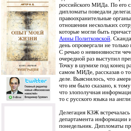
российского МИДа. По его с
дипломаты поведали делега
правоохранительные органы 
отношении нескольких сотр
которые могли быть причас
Анны Политковской
. Сканд
день опровергали не только
С речью о невиновности че
очередной раз выступил пре
Точку в шумихе под конец р
самом МИДе, рассказав о то
деле. Выяснилось, что амер
что им было сказано, к тому
что злополучная информация
то с русского языка на англи
Делегация КЗЖ встречалась
департамента информации 
понедельник. Дипломаты п