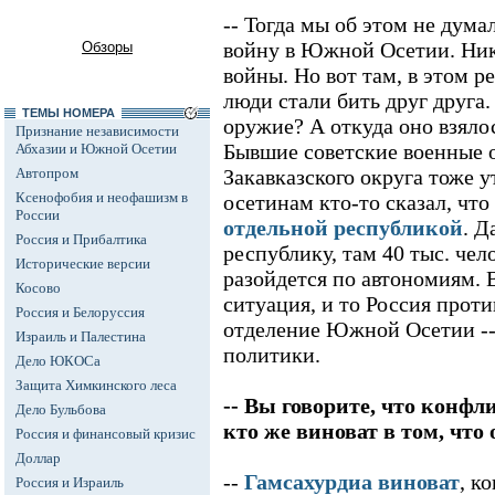
-- Тогда мы об этом не дума
войну в Южной Осетии. Никт
Обзоры
войны. Но вот там, в этом р
люди стали бить друг друга.
ТЕМЫ НОМЕРА
оружие? А откуда оно взяло
Признание независимости
Бывшие советские военные 
Абхазии и Южной Осетии
Автопром
Закавказского округа тоже у
Ксенофобия и неофашизм в
осетинам кто-то сказал, что
России
отдельной республикой
. Д
Россия и Прибалтика
республику, там 40 тыс. чел
Исторические версии
разойдется по автономиям. 
Косово
ситуация, и то Россия проти
Россия и Белоруссия
отделение Южной Осетии --
Израиль и Палестина
политики.
Дело ЮКОСа
Защита Химкинского леса
-- Вы говорите, что конф
Дело Бульбова
кто же виноват в том, что
Россия и финансовый кризис
Доллар
--
Гамсахурдиа виноват
, к
Россия и Израиль