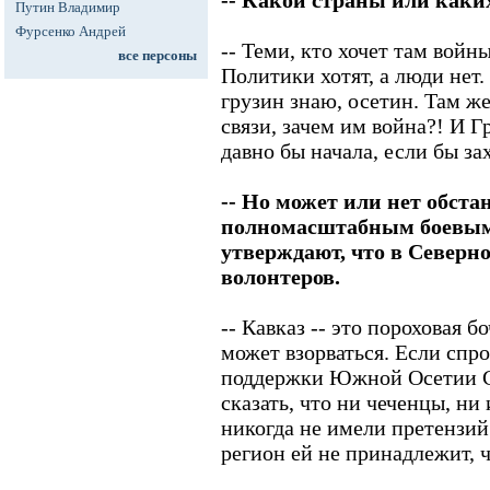
-- Какой страны или каки
Путин Владимир
Фурсенко Андрей
-- Теми, кто хочет там войны
все персоны
Политики хотят, а люди нет
грузин знаю, осетин. Там ж
связи, зачем им война?! И Г
давно бы начала, если бы за
-- Но может или нет обста
полномасштабным боевым
утверждают, что в Северн
волонтеров.
-- Кавказ -- это пороховая 
может взорваться. Если спр
поддержки Южной Осетии Се
сказать, что ни чеченцы, ни
никогда не имели претензий
регион ей не принадлежит, ч