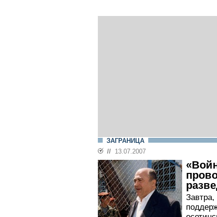
ЗАГРАНИЦА
//
13.07.2007
«Вой
пров
разве
Завтра,
поддерж
осетинс