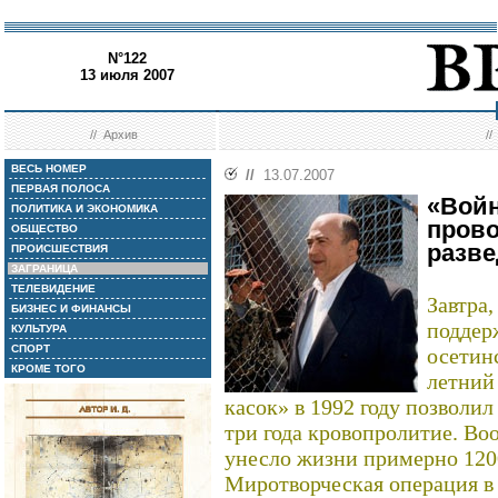
N°122
13 июля 2007
//
Архив
/
ВЕСЬ НОМЕР
//
13.07.2007
ПЕРВАЯ ПОЛОСА
«Вой
ПОЛИТИКА И ЭКОНОМИКА
пров
ОБЩЕСТВО
разве
ПРОИСШЕСТВИЯ
ЗАГРАНИЦА
ТЕЛЕВИДЕНИЕ
Завтра
БИЗНЕС И ФИНАНСЫ
поддер
КУЛЬТУРА
СПОРТ
осетин
КРОМЕ ТОГО
летний
касок» в 1992 году позволи
три года кровопролитие. В
унесло жизни примерно 1200
Миротворческая операция в