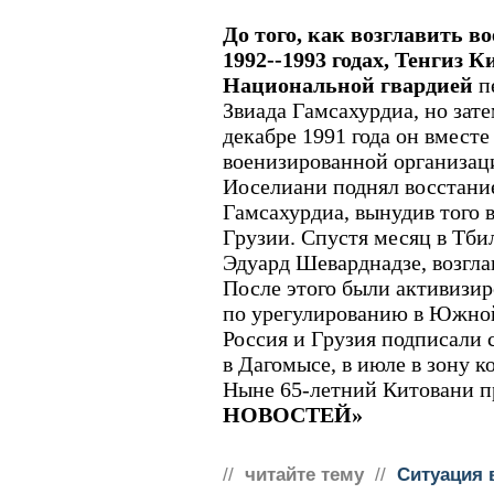
До того, как возглавить в
1992--1993 годах, Тенгиз 
Национальной гвардией
п
Звиада Гамсахурдиа, но зат
декабре 1991 года он вмест
военизированной организа
Иоселиани поднял восстани
Гамсахурдиа, вынудив того в
Грузии. Спустя месяц в Тби
Эдуард Шеварднадзе, возгла
После этого были активизир
по урегулированию в Южной
Россия и Грузия подписали
в Дагомысе, в июле в зону 
Ныне 65-летний Китовани п
НОВОСТЕЙ»
//
читайте тему
//
Ситуация 