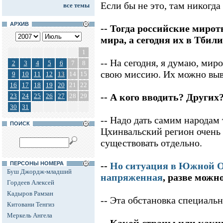
Если бы не это, там никогда
все темы
АРХИВ
-- Тогда российские миро
мира, а сегодня их в Тбил
1
-- На сегодня, я думаю, ми
2
3
4
5
6
7
8
свою миссию. Их можно выв
9
10
11
12
13
14
15
16
17
18
19
20
21
22
-- А кого вводить? Друг
23
24
25
26
27
28
29
30
31
-- Надо дать самим народам 
ПОИСК
Цхинвальский регион очень 
существовать отдельно.
ПЕРСОНЫ НОМЕРА
--
Но ситуация в Южной О
Буш Джордж-младший
напряженная
, разве можн
Гордеев Алексей
Кадыров Рамзан
-- Эта обстановка специальн
Китовани Тенгиз
Меркель Ангела