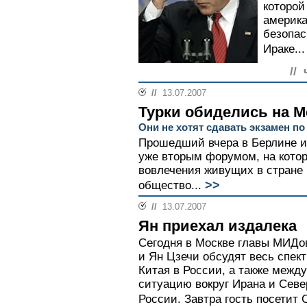
которой
америка
безопас
Ираке...
//
//
13.07.2007
Турки обиделись на 
Они не хотят сдавать экзамен п
Прошедший вчера в Берлине и
уже вторым форумом, на кото
вовлечения живущих в стране 
>>
общество...
//
13.07.2007
Ян приехал издалека
Сегодня в Москве главы МИДо
и Ян Цзечи обсудят весь спект
Китая в России, а также межд
ситуацию вокруг Ирана и Сев
России. Завтра гость посетит С