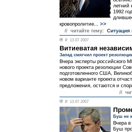
летний 
1992 го
длившее
>>
кровопролитие...
// читайте тему:
Ситуация 
//
13.07.2007
Витиеватая независи
Запад смягчил проект резолюци
Вчера эксперты российского 
нового проекта резолюции Сов
подготовленного США, Великоб
новом варианте проекта отчас
предложения, остаются и спор
// чи
//
13.07.2007
Пром
Буш не х
Вчера в
Буш про